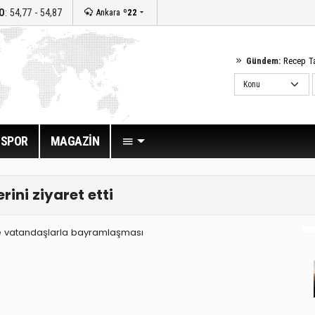
O
: 54,77 - 54,87
Ankara
º22
Gündem:
Recep T
SPOR
MAGAZİN
ini ziyaret etti
e vatandaşlarla bayramlaşması