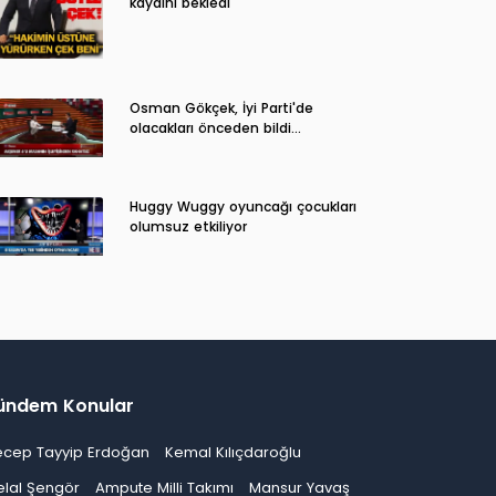
kaydını bekledi
Osman Gökçek, İyi Parti'de
olacakları önceden bildi...
Huggy Wuggy oyuncağı çocukları
olumsuz etkiliyor
ündem Konular
ecep Tayyip Erdoğan
Kemal Kılıçdaroğlu
elal Şengör
Ampute Milli Takımı
Mansur Yavaş