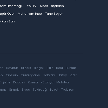
krem İmamoğlu
Yol TV
Alper Taşdelen
zgür Özel
Muharrem İnce
Tunç Soyer
rkan Sarı
an
Bayburt
Bilecik
Bingöl
Bitlis
Bolu
Burdur
ep
Giresun
Gümüşhane
Hakkari
Hatay
Iğdır
Kırşehir
Kocaeli
Konya
Kütahya
Malatya
inop
Şırnak
Sivas
Tekirdağ
Tokat
Trabzon