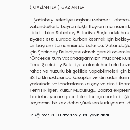
( GAZİANTEP ) GAZİANTEP
- Şahinbey Belediye Başkanı Mehmet Tahmazoğl
vatandaşlarla bayramlaştı. Bayram namazını 
birlikte kılan Şahinbey Belediye Başkanı Mehm
ziyaret etti. Burada kurban kesmek için bekl
bir bayram temennisinde bulundu. Vatandaşların
için Şahinbey Belediyesi olarak gerekli önleml
“Öncelikle tüm vatandaşlarımızın mübarek Ku
önce Şahinbey Belediyesi olarak her türlü hazır
rahat ve huzurlu bir şekilde yapabilmeleri için k
82 farklı noktasında kasaplar ve din adamlarım
yerlerinde vatandaşlarımıza çay ve simit ikra
Temizlik İşleri, Kültür Müdürlüğü, Zabıta ekiple
ibadetini yerine getirebilmeleri için canla başla
Bayramını bir kez daha yürekten kutluyorum” d
12 Ağustos 2019 Pazartesi günü yayınlandı