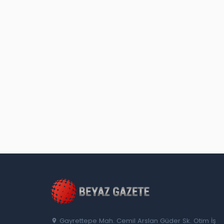
Gayrettepe Mah. Cemil Arslan Güder Sk. Otim İş