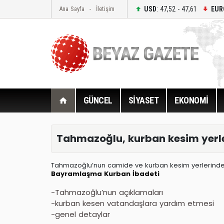
USD
: 47,52 - 47,61
EUR
Ana Sayfa
İletişim
GÜNCEL
SİYASET
EKONOMİ
Tahmazoğlu, kurban kesim yerler
Tahmazoğlu’nun camide ve kurban kesim yerlerind
Bayramlaşma
Kurban İbadeti
-Tahmazoğlu’nun açıklamaları
-kurban kesen vatandaşlara yardım etmesi
-genel detaylar