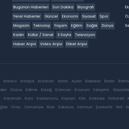
Bugünün Haberleri
Son Dakika
Biyografi
E
Yerel Haberler
Güncel
Ekonomi
Siyaset
Spor
Ö
Magazin
Teknoloji
Yaşam
Eğitim
Sağlık
Dünya
Se
Kadın
Kültür / Sanat
3.Sayfa
Televizyon
Haber Arşivi
Video Arşivi
Etiket Arşivi
Ankara
Antalya
Ardahan
Artvin
Aydın
Balıkesir
Bartın
Batm
akır
Düzce
Edirne
Elazığ
Erzincan
Erzurum
Eskişehir
Gaziant
k
Karaman
Kars
Kastamonu
Kayseri
Kilis
Kırıkkale
Kırklareli
iğde
Ordu
Osmaniye
Rize
Sakarya
Samsun
Şanlıurfa
Siirt
S