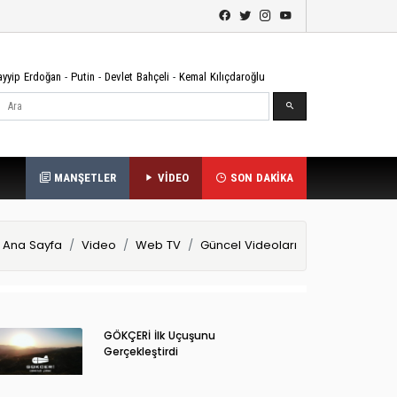
ayyip Erdoğan
-
Putin
-
Devlet Bahçeli
-
Kemal Kılıçdaroğlu
Ara
MANŞETLER
VİDEO
SON DAKİKA
Ana Sayfa
Video
Web TV
Güncel Videoları
GÖKÇERİ İlk Uçuşunu
Gerçekleştirdi