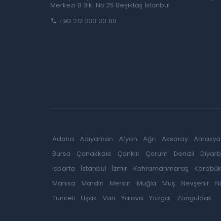
Merkezi B Blk. No:25 Beşiktaş İstanbul
+90 212 333 33 00
Adana
Adıyaman
Afyon
Ağrı
Aksaray
Amasya
Bursa
Çanakkale
Çankırı
Çorum
Denizli
Diyarb
Isparta
İstanbul
İzmir
Kahramanmaraş
Karabü
Manisa
Mardin
Mersin
Muğla
Muş
Nevşehir
N
Tunceli
Uşak
Van
Yalova
Yozgat
Zonguldak