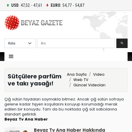
USD
: 47,52 - 47,61
EURO
: 54,77 - 54,87
Ara
Ana Sayfa
Video
Sütçülere parfüm
Web TV
ve takı yasağı!
Güncel Videoları
Çiğ sütün faydaları saymakla bitmez. Ancak çiğ sütün sofraya
gelene kadar hijyen koşullarını koruyup korumadığı merak
edilen bir konuydu. Tam da bu noktada çiğ süt satıcılarına
standart getirildi.
Beyaz Tv Ana Haber
Beyaz Tv Ana Haber Hakkında