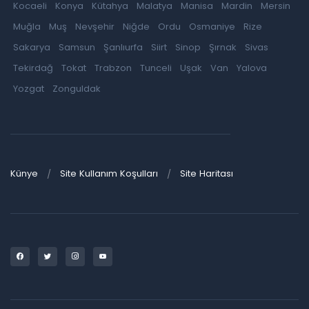
Kocaeli
Konya
Kütahya
Malatya
Manisa
Mardin
Mersin
Muğla
Muş
Nevşehir
Niğde
Ordu
Osmaniye
Rize
Sakarya
Samsun
Şanlıurfa
Siirt
Sinop
Şırnak
Sivas
Tekirdağ
Tokat
Trabzon
Tunceli
Uşak
Van
Yalova
Yozgat
Zonguldak
Künye
Site Kullanım Koşulları
Site Haritası