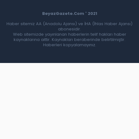
BeyazGazete.Com ' 2021
Haber sitemiz AA (Anadolu Ajansı) ve İHA (İhlas Haber Ajansı)
abonesidir.
Web sitemizde yayınlanan haberlerin telif hakları haber
kaynaklarına aittir. Kaynakları beraberinde belirtilmiştir.
Haberleri kopyalamayınız.