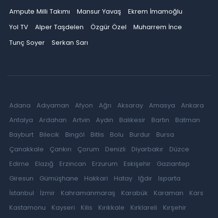
Ampute Milli Takımı
Mansur Yavaş
Ekrem İmamoğlu
Yol TV
Alper Taşdelen
Özgür Özel
Muharrem İnce
Tunç Soyer
Serkan Sarı
Adana
Adıyaman
Afyon
Ağrı
Aksaray
Amasya
Ankara
Antalya
Ardahan
Artvin
Aydın
Balıkesir
Bartın
Batman
Bayburt
Bilecik
Bingöl
Bitlis
Bolu
Burdur
Bursa
Çanakkale
Çankırı
Çorum
Denizli
Diyarbakır
Düzce
Edirne
Elazığ
Erzincan
Erzurum
Eskişehir
Gaziantep
Giresun
Gümüşhane
Hakkari
Hatay
Iğdır
Isparta
İstanbul
İzmir
Kahramanmaraş
Karabük
Karaman
Kars
Kastamonu
Kayseri
Kilis
Kırıkkale
Kırklareli
Kırşehir