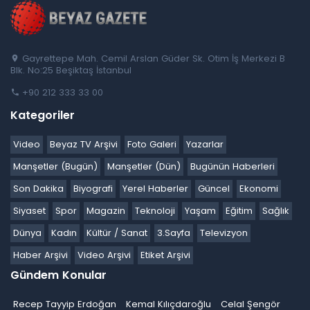
Gayrettepe Mah. Cemil Arslan Güder Sk. Otim İş Merkezi B
Blk. No:25 Beşiktaş İstanbul
+90 212 333 33 00
Kategoriler
Video
Beyaz TV Arşivi
Foto Galeri
Yazarlar
Manşetler (Bugün)
Manşetler (Dün)
Bugünün Haberleri
Son Dakika
Biyografi
Yerel Haberler
Güncel
Ekonomi
Siyaset
Spor
Magazin
Teknoloji
Yaşam
Eğitim
Sağlık
Dünya
Kadın
Kültür / Sanat
3.Sayfa
Televizyon
Haber Arşivi
Video Arşivi
Etiket Arşivi
Gündem Konular
Recep Tayyip Erdoğan
Kemal Kılıçdaroğlu
Celal Şengör