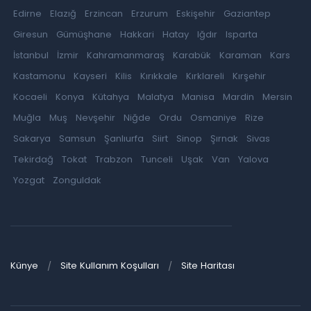
Edirne
Elazığ
Erzincan
Erzurum
Eskişehir
Gaziantep
Giresun
Gümüşhane
Hakkari
Hatay
Iğdır
Isparta
İstanbul
İzmir
Kahramanmaraş
Karabük
Karaman
Kars
Kastamonu
Kayseri
Kilis
Kırıkkale
Kırklareli
Kırşehir
Kocaeli
Konya
Kütahya
Malatya
Manisa
Mardin
Mersin
Muğla
Muş
Nevşehir
Niğde
Ordu
Osmaniye
Rize
Sakarya
Samsun
Şanlıurfa
Siirt
Sinop
Şırnak
Sivas
Tekirdağ
Tokat
Trabzon
Tunceli
Uşak
Van
Yalova
Yozgat
Zonguldak
Künye
Site Kullanım Koşulları
Site Haritası