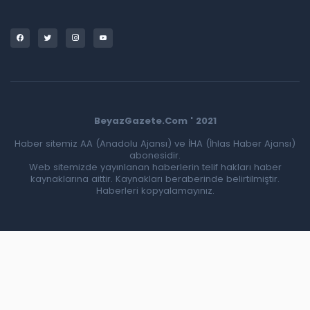
BeyazGazete.Com ' 2021
Haber sitemiz AA (Anadolu Ajansı) ve İHA (İhlas Haber Ajansı)
abonesidir.
Web sitemizde yayınlanan haberlerin telif hakları haber
kaynaklarına aittir. Kaynakları beraberinde belirtilmiştir.
Haberleri kopyalamayınız.