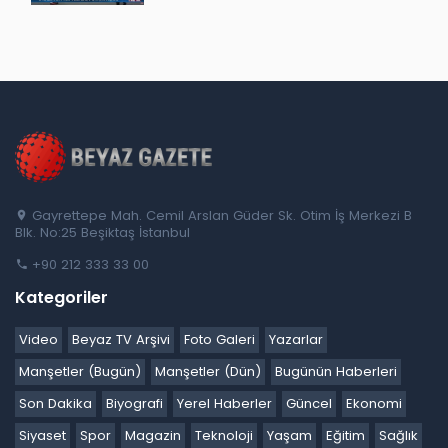
Gayrettepe Mah. Cemil Arslan Güder Sk. Otim İş Merkezi B
Blk. No:25 Beşiktaş İstanbul
+90 212 333 33 00
Kategoriler
Video
Beyaz TV Arşivi
Foto Galeri
Yazarlar
Manşetler (Bugün)
Manşetler (Dün)
Bugünün Haberleri
Son Dakika
Biyografi
Yerel Haberler
Güncel
Ekonomi
Siyaset
Spor
Magazin
Teknoloji
Yaşam
Eğitim
Sağlık