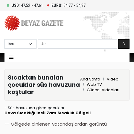
USD
: 47,52 - 47,61
EURO
: 54,77 - 54,87
Ara
Sıcaktan bunalan
Ana Sayfa
Video
çocuklar süs havuzuna
Web TV
Güncel Videoları
koştular
- Süs havuzuna giren çocuklar
Hava Sıcaklığı
İncil
Zam
Sıcaklık
Gölgeli
-- Gölgede dinlenen vatandaşlardan görüntü