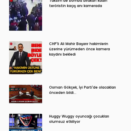
Taksim'de bomba bırakan kadın
teröristin kaçış anı kamerada
CHP'li Ali Mahir Başarır hakimlerin
üzerine yürümeden önce kamera
kaydını bekledi
Osman Gökçek, İyi Parti'de olacakları
önceden bildi...
Huggy Wuggy oyuncağı çocukları
olumsuz etkiliyor