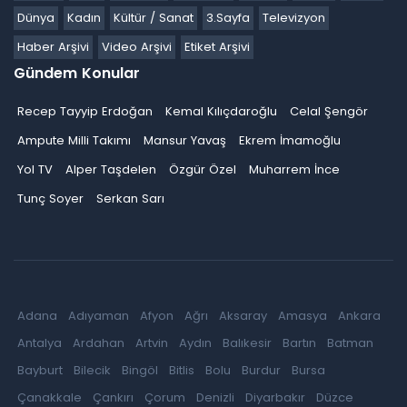
Dünya
Kadın
Kültür / Sanat
3.Sayfa
Televizyon
Haber Arşivi
Video Arşivi
Etiket Arşivi
Gündem Konular
Recep Tayyip Erdoğan
Kemal Kılıçdaroğlu
Celal Şengör
Ampute Milli Takımı
Mansur Yavaş
Ekrem İmamoğlu
Yol TV
Alper Taşdelen
Özgür Özel
Muharrem İnce
Tunç Soyer
Serkan Sarı
Adana
Adıyaman
Afyon
Ağrı
Aksaray
Amasya
Ankara
Antalya
Ardahan
Artvin
Aydın
Balıkesir
Bartın
Batman
Bayburt
Bilecik
Bingöl
Bitlis
Bolu
Burdur
Bursa
Çanakkale
Çankırı
Çorum
Denizli
Diyarbakır
Düzce