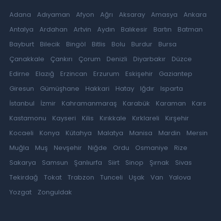
Adana
Adıyaman
Afyon
Ağrı
Aksaray
Amasya
Ankara
Antalya
Ardahan
Artvin
Aydın
Balıkesir
Bartın
Batman
Bayburt
Bilecik
Bingöl
Bitlis
Bolu
Burdur
Bursa
Çanakkale
Çankırı
Çorum
Denizli
Diyarbakır
Düzce
Edirne
Elazığ
Erzincan
Erzurum
Eskişehir
Gaziantep
Giresun
Gümüşhane
Hakkari
Hatay
Iğdır
Isparta
İstanbul
İzmir
Kahramanmaraş
Karabük
Karaman
Kars
Kastamonu
Kayseri
Kilis
Kırıkkale
Kırklareli
Kırşehir
Kocaeli
Konya
Kütahya
Malatya
Manisa
Mardin
Mersin
Muğla
Muş
Nevşehir
Niğde
Ordu
Osmaniye
Rize
Sakarya
Samsun
Şanlıurfa
Siirt
Sinop
Şırnak
Sivas
Tekirdağ
Tokat
Trabzon
Tunceli
Uşak
Van
Yalova
Yozgat
Zonguldak