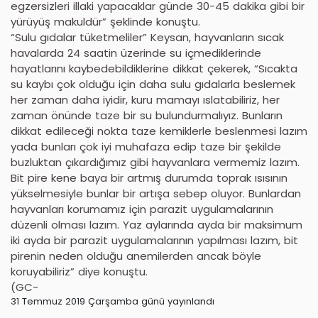
egzersizleri illaki yapacaklar günde 30-45 dakika gibi bir
yürüyüş makuldür” şeklinde konuştu.
“Sulu gıdalar tüketmeliler” Keysan, hayvanların sıcak
havalarda 24 saatin üzerinde su içmediklerinde
hayatlarını kaybedebildiklerine dikkat çekerek, “Sıcakta
su kaybı çok olduğu için daha sulu gıdalarla beslemek
her zaman daha iyidir, kuru mamayı ıslatabiliriz, her
zaman önünde taze bir su bulundurmalıyız. Bunların
dikkat edileceği nokta taze kemiklerle beslenmesi lazım
yada bunları çok iyi muhafaza edip taze bir şekilde
buzluktan çıkardığımız gibi hayvanlara vermemiz lazım.
Bit pire kene baya bir artmış durumda toprak ısısının
yükselmesiyle bunlar bir artışa sebep oluyor. Bunlardan
hayvanları korumamız için parazit uygulamalarının
düzenli olması lazım. Yaz aylarında ayda bir maksimum
iki ayda bir parazit uygulamalarının yapılması lazım, bit
pirenin neden olduğu anemilerden ancak böyle
koruyabiliriz” diye konuştu.
(GC-
31 Temmuz 2019 Çarşamba günü yayınlandı