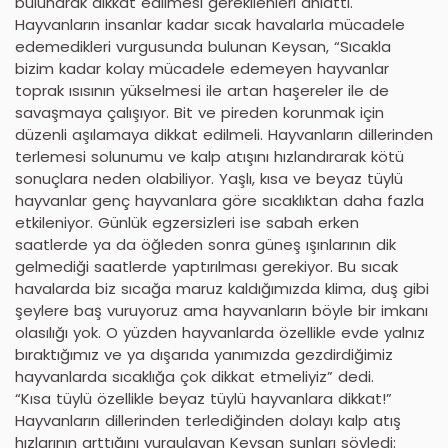
bulunarak dikkat edilmesi gerekilenleri anlattı.
Hayvanların insanlar kadar sıcak havalarla mücadele
edemedikleri vurgusunda bulunan Keysan, “Sıcakla
bizim kadar kolay mücadele edemeyen hayvanlar
toprak ısısının yükselmesi ile artan haşereler ile de
savaşmaya çalışıyor. Bit ve pireden korunmak için
düzenli aşılamaya dikkat edilmeli. Hayvanların dillerinden
terlemesi solunumu ve kalp atışını hızlandırarak kötü
sonuçlara neden olabiliyor. Yaşlı, kısa ve beyaz tüylü
hayvanlar genç hayvanlara göre sıcaklıktan daha fazla
etkileniyor. Günlük egzersizleri ise sabah erken
saatlerde ya da öğleden sonra güneş ışınlarının dik
gelmediği saatlerde yaptırılması gerekiyor. Bu sıcak
havalarda biz sıcağa maruz kaldığımızda klima, duş gibi
şeylere baş vuruyoruz ama hayvanların böyle bir imkanı
olasılığı yok. O yüzden hayvanlarda özellikle evde yalnız
bıraktığımız ve ya dışarıda yanımızda gezdirdiğimiz
hayvanlarda sıcaklığa çok dikkat etmeliyiz” dedi.
“Kısa tüylü özellikle beyaz tüylü hayvanlara dikkat!”
Hayvanların dillerinden terlediğinden dolayı kalp atış
hızlarının arttığını vurgulayan Keysan şunları söyledi: