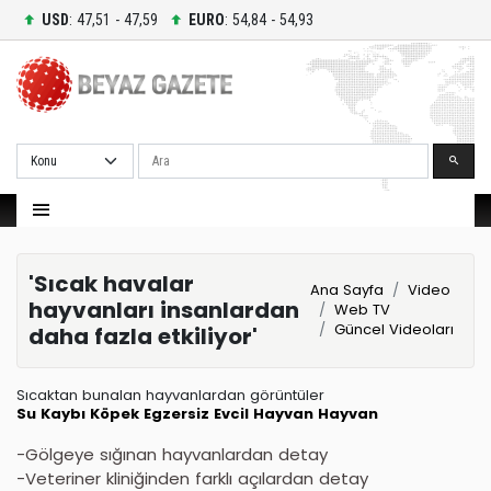
USD
: 47,51 - 47,59
EURO
: 54,84 - 54,93
Ara
'Sıcak havalar
Ana Sayfa
Video
hayvanları insanlardan
Web TV
Güncel Videoları
daha fazla etkiliyor'
Sıcaktan bunalan hayvanlardan görüntüler
Su Kaybı
Köpek
Egzersiz
Evcil Hayvan
Hayvan
-Gölgeye sığınan hayvanlardan detay
-Veteriner kliniğinden farklı açılardan detay