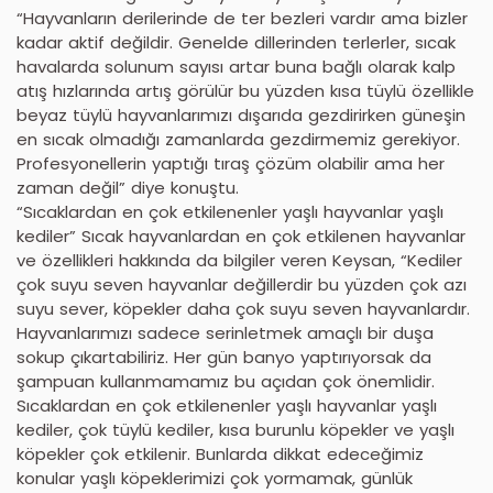
“Hayvanların derilerinde de ter bezleri vardır ama bizler
kadar aktif değildir. Genelde dillerinden terlerler, sıcak
havalarda solunum sayısı artar buna bağlı olarak kalp
atış hızlarında artış görülür bu yüzden kısa tüylü özellikle
beyaz tüylü hayvanlarımızı dışarıda gezdirirken güneşin
en sıcak olmadığı zamanlarda gezdirmemiz gerekiyor.
Profesyonellerin yaptığı tıraş çözüm olabilir ama her
zaman değil” diye konuştu.
“Sıcaklardan en çok etkilenenler yaşlı hayvanlar yaşlı
kediler” Sıcak hayvanlardan en çok etkilenen hayvanlar
ve özellikleri hakkında da bilgiler veren Keysan, “Kediler
çok suyu seven hayvanlar değillerdir bu yüzden çok azı
suyu sever, köpekler daha çok suyu seven hayvanlardır.
Hayvanlarımızı sadece serinletmek amaçlı bir duşa
sokup çıkartabiliriz. Her gün banyo yaptırıyorsak da
şampuan kullanmamamız bu açıdan çok önemlidir.
Sıcaklardan en çok etkilenenler yaşlı hayvanlar yaşlı
kediler, çok tüylü kediler, kısa burunlu köpekler ve yaşlı
köpekler çok etkilenir. Bunlarda dikkat edeceğimiz
konular yaşlı köpeklerimizi çok yormamak, günlük