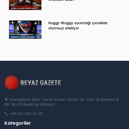
Huggy Wuggy oyuncağı çocukları
olumsuz etkiliyor
Gayrettepe Mah. Cemil Arslan Güder Sk. Otim İş Merkezi B
Blk. No:25 Beşiktaş İstanbul
+90 212 333 33 00
Kategoriler