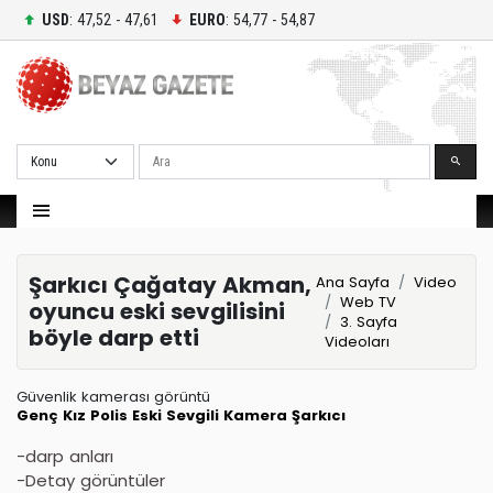
USD
: 47,52 - 47,61
EURO
: 54,77 - 54,87
Ara
Şarkıcı Çağatay Akman,
Ana Sayfa
Video
Web TV
oyuncu eski sevgilisini
3. Sayfa
böyle darp etti
Videoları
Güvenlik kamerası görüntü
Genç Kız
Polis
Eski Sevgili
Kamera
Şarkıcı
-darp anları
-Detay görüntüler