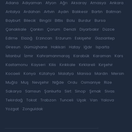
Adana
Adıyaman
Afyon
Ağrı
Aksaray
Amasya
Ankara
Antalya
Ardahan
Artvin
Aydın
Balıkesir
Bartın
Batman
Bayburt
Bilecik
Bingöl
Bitlis
Bolu
Burdur
Bursa
Çanakkale
Çankırı
Çorum
Denizli
Diyarbakır
Düzce
Edirne
Elazığ
Erzincan
Erzurum
Eskişehir
Gaziantep
Giresun
Gümüşhane
Hakkari
Hatay
Iğdır
Isparta
İstanbul
İzmir
Kahramanmaraş
Karabük
Karaman
Kars
Kastamonu
Kayseri
Kilis
Kırıkkale
Kırklareli
Kırşehir
Kocaeli
Konya
Kütahya
Malatya
Manisa
Mardin
Mersin
Muğla
Muş
Nevşehir
Niğde
Ordu
Osmaniye
Rize
Sakarya
Samsun
Şanlıurfa
Siirt
Sinop
Şırnak
Sivas
Tekirdağ
Tokat
Trabzon
Tunceli
Uşak
Van
Yalova
Yozgat
Zonguldak