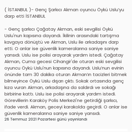
( İSTANBUL )- Genç Şarkıcı Akman oyuncu Öykü Uslu’yu
darp etti İSTANBUL
- Genç şarkıcı Çağatay Akman, eski sevgilisi Öykü
Uslu'nun kapısına dayandı. İkilinin arasındaki tartışma
kavgaya dönüştü ve Akman, Uslu ile arkadaşını darp
etti. O anlar ise güvenlik kameralarına saniye saniye
yansıdı. Uslu ise polisi arayarak yardım istedi. Çağatay
Akman, Cuma gecesi Cihangir'de oturan eski sevgilisi
oyuncu Öykü Uslu'nun kapısına dayandı. Uslu’nun evinin
önünde tam 30 dakika oturan Akman’ın tacizleri bitmek
bilmeyince Öykü Uslu dışarı çıktı. Sokak ortasında genç
kıza vuran Akman, arkadaşına da saldırdı ve sokağı
birbirine kattı. Uslu ise polisi arayarak yardım istedi.
Görevlilerin Karaköy Polis Merkezi'ne getirdiği şarkıcı,
ifade verdi. Akman, geceyi karakolda geçirdi. O anlar ise
güvenlik kameralarına saniye saniye yansıdı.
26 Temmuz 2021 Pazartesi günü yayınlandı