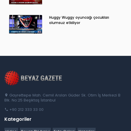
Huggy Wuggy oyuncağı çocukları
olumsuz etkiliyor
Gayrettepe Mah. Cemil Arslan Güder Sk. Otim İş Merkezi B
Blk. No:25 Beşiktaş İstanbul
+90 212 333 33 00
Kategoriler