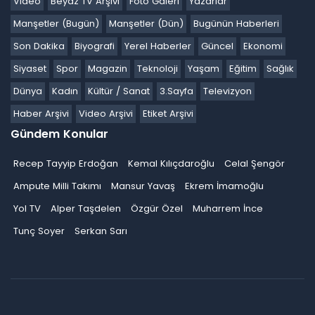
Video
Beyaz TV Arşivi
Foto Galeri
Yazarlar
Manşetler (Bugün)
Manşetler (Dün)
Bugünün Haberleri
Son Dakika
Biyografi
Yerel Haberler
Güncel
Ekonomi
Siyaset
Spor
Magazin
Teknoloji
Yaşam
Eğitim
Sağlık
Dünya
Kadın
Kültür / Sanat
3.Sayfa
Televizyon
Haber Arşivi
Video Arşivi
Etiket Arşivi
Gündem Konular
Recep Tayyip Erdoğan
Kemal Kılıçdaroğlu
Celal Şengör
Ampute Milli Takımı
Mansur Yavaş
Ekrem İmamoğlu
Yol TV
Alper Taşdelen
Özgür Özel
Muharrem İnce
Tunç Soyer
Serkan Sarı