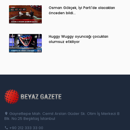
Osman Gökçek, İyi Parti'de olacakları
önceden bildi...
Huggy Wuggy oyuncağı çocukları
olumsuz etkiliyor
Gayrettepe Mah. Cemil Arslan Güder Sk. Otim İş Merkezi B
Blk. No:25 Beşiktaş İstanbul
+90 212 333 33 00