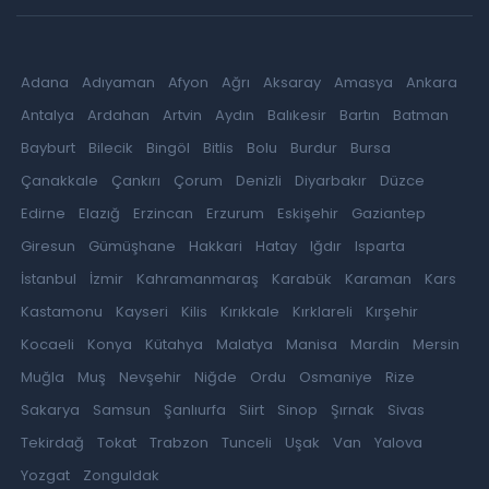
Adana
Adıyaman
Afyon
Ağrı
Aksaray
Amasya
Ankara
Antalya
Ardahan
Artvin
Aydın
Balıkesir
Bartın
Batman
Bayburt
Bilecik
Bingöl
Bitlis
Bolu
Burdur
Bursa
Çanakkale
Çankırı
Çorum
Denizli
Diyarbakır
Düzce
Edirne
Elazığ
Erzincan
Erzurum
Eskişehir
Gaziantep
Giresun
Gümüşhane
Hakkari
Hatay
Iğdır
Isparta
İstanbul
İzmir
Kahramanmaraş
Karabük
Karaman
Kars
Kastamonu
Kayseri
Kilis
Kırıkkale
Kırklareli
Kırşehir
Kocaeli
Konya
Kütahya
Malatya
Manisa
Mardin
Mersin
Muğla
Muş
Nevşehir
Niğde
Ordu
Osmaniye
Rize
Sakarya
Samsun
Şanlıurfa
Siirt
Sinop
Şırnak
Sivas
Tekirdağ
Tokat
Trabzon
Tunceli
Uşak
Van
Yalova
Yozgat
Zonguldak