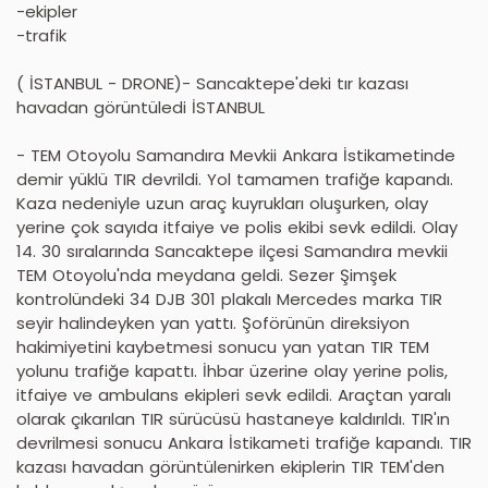
-ekipler
-trafik
( İSTANBUL - DRONE)- Sancaktepe'deki tır kazası
havadan görüntüledi İSTANBUL
- TEM Otoyolu Samandıra Mevkii Ankara İstikametinde
demir yüklü TIR devrildi. Yol tamamen trafiğe kapandı.
Kaza nedeniyle uzun araç kuyrukları oluşurken, olay
yerine çok sayıda itfaiye ve polis ekibi sevk edildi. Olay
14. 30 sıralarında Sancaktepe ilçesi Samandıra mevkii
TEM Otoyolu'nda meydana geldi. Sezer Şimşek
kontrolündeki 34 DJB 301 plakalı Mercedes marka TIR
seyir halindeyken yan yattı. Şoförünün direksiyon
hakimiyetini kaybetmesi sonucu yan yatan TIR TEM
yolunu trafiğe kapattı. İhbar üzerine olay yerine polis,
itfaiye ve ambulans ekipleri sevk edildi. Araçtan yaralı
olarak çıkarılan TIR sürücüsü hastaneye kaldırıldı. TIR'ın
devrilmesi sonucu Ankara İstikameti trafiğe kapandı. TIR
kazası havadan görüntülenirken ekiplerin TIR TEM'den