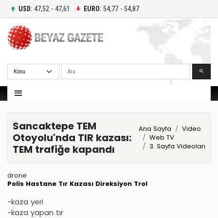
USD
: 47,52 - 47,61
EURO
: 54,77 - 54,87
Ara
Sancaktepe TEM
Ana Sayfa
Video
Otoyolu'nda TIR kazası:
Web TV
3. Sayfa Videoları
TEM trafiğe kapandı
drone
Polis
Hastane
Tır Kazası
Direksiyon
Trol
-kaza yeri
-kaza yapan tır