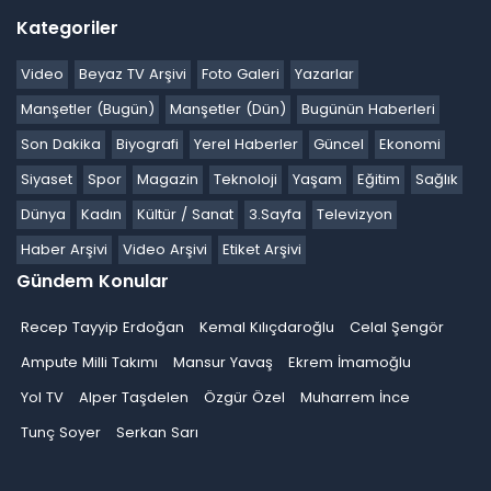
Kategoriler
Video
Beyaz TV Arşivi
Foto Galeri
Yazarlar
Manşetler (Bugün)
Manşetler (Dün)
Bugünün Haberleri
Son Dakika
Biyografi
Yerel Haberler
Güncel
Ekonomi
Siyaset
Spor
Magazin
Teknoloji
Yaşam
Eğitim
Sağlık
Dünya
Kadın
Kültür / Sanat
3.Sayfa
Televizyon
Haber Arşivi
Video Arşivi
Etiket Arşivi
Gündem Konular
Recep Tayyip Erdoğan
Kemal Kılıçdaroğlu
Celal Şengör
Ampute Milli Takımı
Mansur Yavaş
Ekrem İmamoğlu
Yol TV
Alper Taşdelen
Özgür Özel
Muharrem İnce
Tunç Soyer
Serkan Sarı