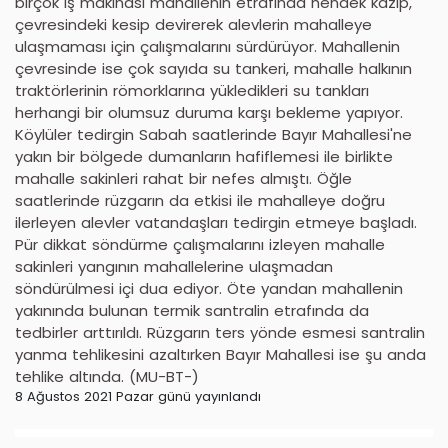
birçok iş makinası mahallenin etrafında hendek kazıp,
çevresindeki kesip devirerek alevlerin mahalleye
ulaşmaması için çalışmalarını sürdürüyor. Mahallenin
çevresinde ise çok sayıda su tankeri, mahalle halkının
traktörlerinin römorklarına yükledikleri su tankları
herhangi bir olumsuz duruma karşı bekleme yapıyor.
Köylüler tedirgin Sabah saatlerinde Bayır Mahallesi'ne
yakın bir bölgede dumanların hafiflemesi ile birlikte
mahalle sakinleri rahat bir nefes almıştı. Öğle
saatlerinde rüzgarın da etkisi ile mahalleye doğru
ilerleyen alevler vatandaşları tedirgin etmeye başladı.
Pür dikkat söndürme çalışmalarını izleyen mahalle
sakinleri yangının mahallelerine ulaşmadan
söndürülmesi içi dua ediyor. Öte yandan mahallenin
yakınında bulunan termik santralin etrafında da
tedbirler arttırıldı. Rüzgarın ters yönde esmesi santralin
yanma tehlikesini azaltırken Bayır Mahallesi ise şu anda
tehlike altında. (MU-BT-)
8 Ağustos 2021 Pazar günü yayınlandı