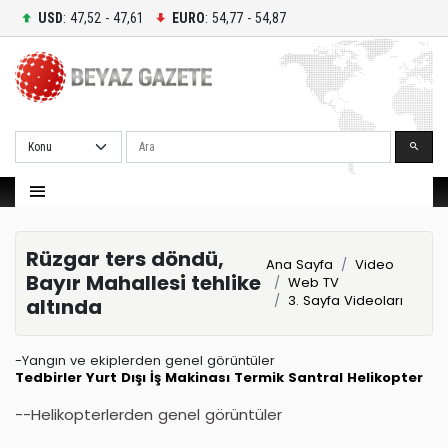
USD
: 47,52 - 47,61
EURO
: 54,77 - 54,87
Ara
Rüzgar ters döndü,
Ana Sayfa
Video
Bayır Mahallesi tehlike
Web TV
3. Sayfa Videoları
altında
-Yangın ve ekiplerden genel görüntüler
Tedbirler
Yurt Dışı
İş Makinası
Termik Santral
Helikopter
--Helikopterlerden genel görüntüler