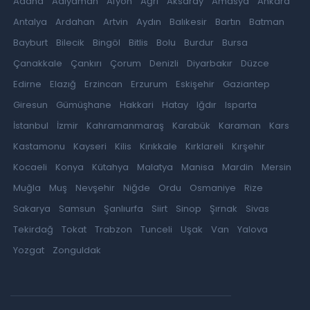
Adana
Adıyaman
Afyon
Ağrı
Aksaray
Amasya
Ankara
Antalya
Ardahan
Artvin
Aydın
Balıkesir
Bartın
Batman
Bayburt
Bilecik
Bingöl
Bitlis
Bolu
Burdur
Bursa
Çanakkale
Çankırı
Çorum
Denizli
Diyarbakır
Düzce
Edirne
Elazığ
Erzincan
Erzurum
Eskişehir
Gaziantep
Giresun
Gümüşhane
Hakkari
Hatay
Iğdır
Isparta
İstanbul
İzmir
Kahramanmaraş
Karabük
Karaman
Kars
Kastamonu
Kayseri
Kilis
Kırıkkale
Kırklareli
Kırşehir
Kocaeli
Konya
Kütahya
Malatya
Manisa
Mardin
Mersin
Muğla
Muş
Nevşehir
Niğde
Ordu
Osmaniye
Rize
Sakarya
Samsun
Şanlıurfa
Siirt
Sinop
Şırnak
Sivas
Tekirdağ
Tokat
Trabzon
Tunceli
Uşak
Van
Yalova
Yozgat
Zonguldak