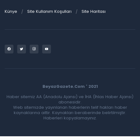
Künye
Site Kullanım Koşulları
Site Haritası
BeyazGazete.Com ' 2021
Haber sitemiz AA (Anadolu Ajansı) ve İHA (İhlas Haber Ajansı)
abonesidir.
Web sitemizde yayınlanan haberlerin telif hakları haber
kaynaklarına aittir. Kaynakları beraberinde belirtilmiştir.
Haberleri kopyalamayınız.