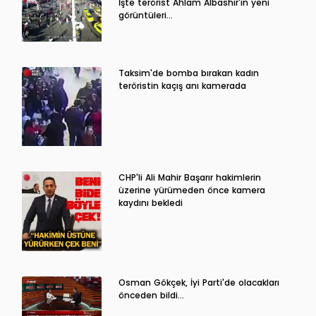
İşte terörist Ahlam Albashir'in yeni
görüntüleri…
Taksim'de bomba bırakan kadın
teröristin kaçış anı kamerada
CHP'li Ali Mahir Başarır hakimlerin
üzerine yürümeden önce kamera
kaydını bekledi
Osman Gökçek, İyi Parti'de olacakları
önceden bildi...