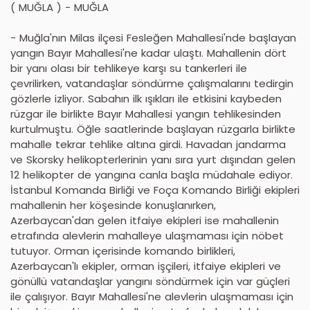
( MUĞLA ) - MUĞLA
- Muğla'nın Milas ilçesi Fesleğen Mahallesi'nde başlayan
yangın Bayır Mahallesi'ne kadar ulaştı. Mahallenin dört
bir yanı olası bir tehlikeye karşı su tankerleri ile
çevrilirken, vatandaşlar söndürme çalışmalarını tedirgin
gözlerle izliyor. Sabahın ilk ışıkları ile etkisini kaybeden
rüzgar ile birlikte Bayır Mahallesi yangın tehlikesinden
kurtulmuştu. Öğle saatlerinde başlayan rüzgarla birlikte
mahalle tekrar tehlike altına girdi. Havadan jandarma
ve Skorsky helikopterlerinin yanı sıra yurt dışından gelen
12 helikopter de yangına canla başla müdahale ediyor.
İstanbul Komanda Birliği ve Foça Komando Birliği ekipleri
mahallenin her köşesinde konuşlanırken,
Azerbaycan'dan gelen itfaiye ekipleri ise mahallenin
etrafında alevlerin mahalleye ulaşmaması için nöbet
tutuyor. Orman içerisinde komando birlikleri,
Azerbaycan'lı ekipler, orman işçileri, itfaiye ekipleri ve
gönüllü vatandaşlar yangını söndürmek için var güçleri
ile çalışıyor. Bayır Mahallesi'ne alevlerin ulaşmaması için