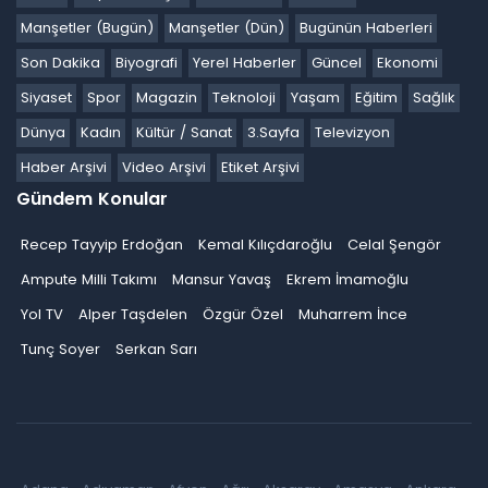
Manşetler (Bugün)
Manşetler (Dün)
Bugünün Haberleri
Son Dakika
Biyografi
Yerel Haberler
Güncel
Ekonomi
Siyaset
Spor
Magazin
Teknoloji
Yaşam
Eğitim
Sağlık
Dünya
Kadın
Kültür / Sanat
3.Sayfa
Televizyon
Haber Arşivi
Video Arşivi
Etiket Arşivi
Gündem Konular
Recep Tayyip Erdoğan
Kemal Kılıçdaroğlu
Celal Şengör
Ampute Milli Takımı
Mansur Yavaş
Ekrem İmamoğlu
Yol TV
Alper Taşdelen
Özgür Özel
Muharrem İnce
Tunç Soyer
Serkan Sarı