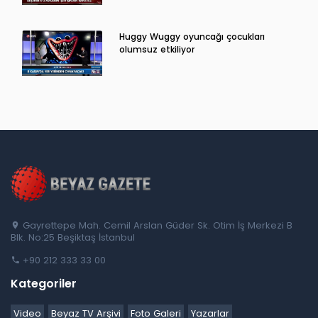
Huggy Wuggy oyuncağı çocukları
olumsuz etkiliyor
Gayrettepe Mah. Cemil Arslan Güder Sk. Otim İş Merkezi B
Blk. No:25 Beşiktaş İstanbul
+90 212 333 33 00
Kategoriler
Video
Beyaz TV Arşivi
Foto Galeri
Yazarlar