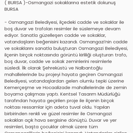
( BURSA )-Osmangazi sokaklarına estetik dokunuş
BURSA
- Osmangazi Belediyesi, ilçedeki cadde ve sokaklar ile
boş duvar ve trafoları resimler ile süslemeye devam
ediyor. Sanatla güzelleşen cadde ve sokaklar,
vatandaşların beğenisini kazandı. Osmangazi’nin cadde
ve sokaklarını sanatla buluşturan Osmangazi Belediyesi,
ilçenin birçok noktasında görüntü kirliliği oluşturan trafo,
boş duvar, cadde ve sokak zeminlerini resimlerle
süsledi. İlk olarak Şehreküstü ve Nalbantoğlu
mahallelerinde bu projeyi hayata geçiren Osmangazi
Belediyesi, vatandaşlardan gelen olumlu tepki üzerine
Kemerçeşme ve Hocaalizade mahallelerinde de zemin
boyama çalışması yaptı. Kentsel Tasarım Müdürlüğü
tarafından hayata geçirilen proje ile ilçenin birçok
noktası ressamlar için adeta tuval oldu. Yapılan
birbirinden renkli ve güzel resimler ile Osmangazi
sokakları açık hava sergisine dönüştü. Duvar ve yer
resimleri, başta çocuklar olmak üzere tüm