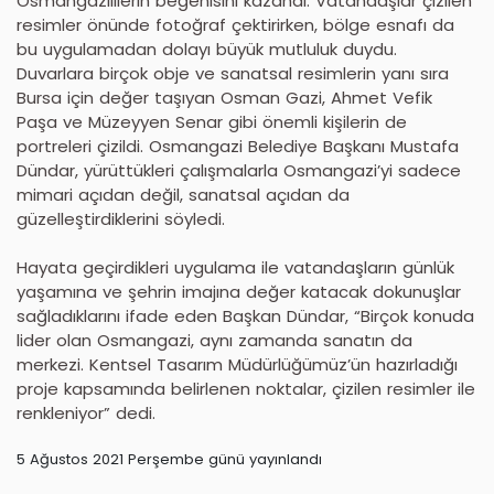
Osmangazililerin beğenisini kazandı. Vatandaşlar çizilen
resimler önünde fotoğraf çektirirken, bölge esnafı da
bu uygulamadan dolayı büyük mutluluk duydu.
Duvarlara birçok obje ve sanatsal resimlerin yanı sıra
Bursa için değer taşıyan Osman Gazi, Ahmet Vefik
Paşa ve Müzeyyen Senar gibi önemli kişilerin de
portreleri çizildi. Osmangazi Belediye Başkanı Mustafa
Dündar, yürüttükleri çalışmalarla Osmangazi’yi sadece
mimari açıdan değil, sanatsal açıdan da
güzelleştirdiklerini söyledi.
Hayata geçirdikleri uygulama ile vatandaşların günlük
yaşamına ve şehrin imajına değer katacak dokunuşlar
sağladıklarını ifade eden Başkan Dündar, “Birçok konuda
lider olan Osmangazi, aynı zamanda sanatın da
merkezi. Kentsel Tasarım Müdürlüğümüz’ün hazırladığı
proje kapsamında belirlenen noktalar, çizilen resimler ile
renkleniyor” dedi.
5 Ağustos 2021 Perşembe günü yayınlandı