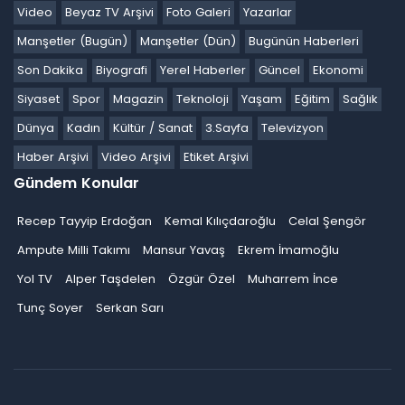
Video
Beyaz TV Arşivi
Foto Galeri
Yazarlar
Manşetler (Bugün)
Manşetler (Dün)
Bugünün Haberleri
Son Dakika
Biyografi
Yerel Haberler
Güncel
Ekonomi
Siyaset
Spor
Magazin
Teknoloji
Yaşam
Eğitim
Sağlık
Dünya
Kadın
Kültür / Sanat
3.Sayfa
Televizyon
Haber Arşivi
Video Arşivi
Etiket Arşivi
Gündem Konular
Recep Tayyip Erdoğan
Kemal Kılıçdaroğlu
Celal Şengör
Ampute Milli Takımı
Mansur Yavaş
Ekrem İmamoğlu
Yol TV
Alper Taşdelen
Özgür Özel
Muharrem İnce
Tunç Soyer
Serkan Sarı