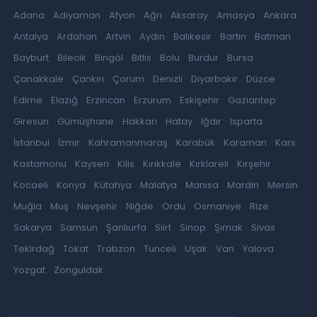
Adana
Adıyaman
Afyon
Ağrı
Aksaray
Amasya
Ankara
Antalya
Ardahan
Artvin
Aydın
Balıkesir
Bartın
Batman
Bayburt
Bilecik
Bingöl
Bitlis
Bolu
Burdur
Bursa
Çanakkale
Çankırı
Çorum
Denizli
Diyarbakır
Düzce
Edirne
Elazığ
Erzincan
Erzurum
Eskişehir
Gaziantep
Giresun
Gümüşhane
Hakkari
Hatay
Iğdır
Isparta
İstanbul
İzmir
Kahramanmaraş
Karabük
Karaman
Kars
Kastamonu
Kayseri
Kilis
Kırıkkale
Kırklareli
Kırşehir
Kocaeli
Konya
Kütahya
Malatya
Manisa
Mardin
Mersin
Muğla
Muş
Nevşehir
Niğde
Ordu
Osmaniye
Rize
Sakarya
Samsun
Şanlıurfa
Siirt
Sinop
Şırnak
Sivas
Tekirdağ
Tokat
Trabzon
Tunceli
Uşak
Van
Yalova
Yozgat
Zonguldak