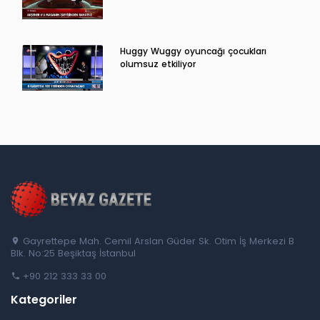
Huggy Wuggy oyuncağı çocukları
olumsuz etkiliyor
Gayrettepe Mah. Cemil Arslan Güder Sk. Otim İş Merkezi B
Blk. No:25 Beşiktaş İstanbul
+90 212 333 33 00
Kategoriler