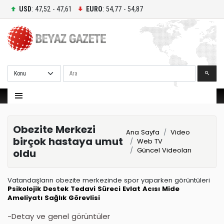
USD
: 47,52 - 47,61
EURO
: 54,77 - 54,87
Ara
Obezite Merkezi
Ana Sayfa
Video
birçok hastaya umut
Web TV
Güncel Videoları
oldu
Vatandaşların obezite merkezinde spor yaparken görüntüleri
Psikolojik Destek
Tedavi Süreci
Evlat Acısı
Mide
Ameliyatı
Sağlık Görevlisi
-Detay ve genel görüntüler