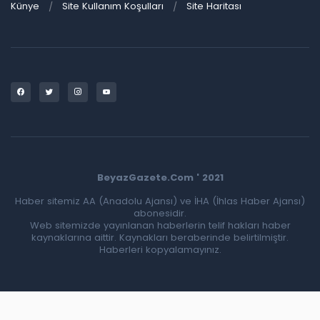
Künye
Site Kullanım Koşulları
Site Haritası
BeyazGazete.Com ' 2021
Haber sitemiz AA (Anadolu Ajansı) ve İHA (İhlas Haber Ajansı)
abonesidir.
Web sitemizde yayınlanan haberlerin telif hakları haber
kaynaklarına aittir. Kaynakları beraberinde belirtilmiştir.
Haberleri kopyalamayınız.