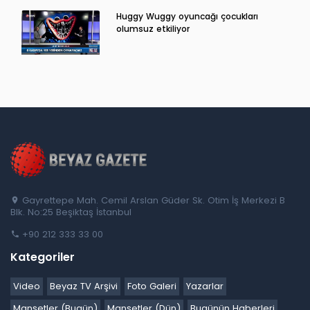
Huggy Wuggy oyuncağı çocukları
olumsuz etkiliyor
Gayrettepe Mah. Cemil Arslan Güder Sk. Otim İş Merkezi B
Blk. No:25 Beşiktaş İstanbul
+90 212 333 33 00
Kategoriler
Video
Beyaz TV Arşivi
Foto Galeri
Yazarlar
Manşetler (Bugün)
Manşetler (Dün)
Bugünün Haberleri