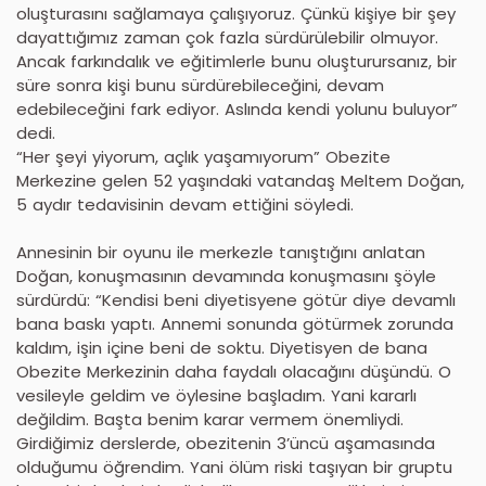
oluşturasını sağlamaya çalışıyoruz. Çünkü kişiye bir şey
dayattığımız zaman çok fazla sürdürülebilir olmuyor.
Ancak farkındalık ve eğitimlerle bunu oluşturursanız, bir
süre sonra kişi bunu sürdürebileceğini, devam
edebileceğini fark ediyor. Aslında kendi yolunu buluyor”
dedi.
“Her şeyi yiyorum, açlık yaşamıyorum” Obezite
Merkezine gelen 52 yaşındaki vatandaş Meltem Doğan,
5 aydır tedavisinin devam ettiğini söyledi.
Annesinin bir oyunu ile merkezle tanıştığını anlatan
Doğan, konuşmasının devamında konuşmasını şöyle
sürdürdü: “Kendisi beni diyetisyene götür diye devamlı
bana baskı yaptı. Annemi sonunda götürmek zorunda
kaldım, işin içine beni de soktu. Diyetisyen de bana
Obezite Merkezinin daha faydalı olacağını düşündü. O
vesileyle geldim ve öylesine başladım. Yani kararlı
değildim. Başta benim karar vermem önemliydi.
Girdiğimiz derslerde, obezitenin 3’üncü aşamasında
olduğumu öğrendim. Yani ölüm riski taşıyan bir gruptu