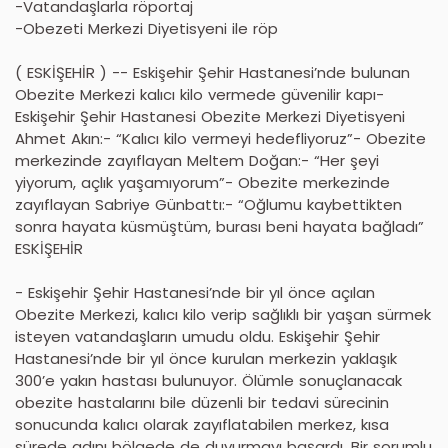
-Vatandaşlarla röportaj
-Obezeti Merkezi Diyetisyeni ile röp
( ESKİŞEHİR ) -- Eskişehir Şehir Hastanesi’nde bulunan
Obezite Merkezi kalıcı kilo vermede güvenilir kapı-
Eskişehir Şehir Hastanesi Obezite Merkezi Diyetisyeni
Ahmet Akın:- “Kalıcı kilo vermeyi hedefliyoruz”- Obezite
merkezinde zayıflayan Meltem Doğan:- “Her şeyi
yiyorum, açlık yaşamıyorum”- Obezite merkezinde
zayıflayan Sabriye Günbattı:- “Oğlumu kaybettikten
sonra hayata küsmüştüm, burası beni hayata bağladı”
ESKİŞEHİR
- Eskişehir Şehir Hastanesi’nde bir yıl önce açılan
Obezite Merkezi, kalıcı kilo verip sağlıklı bir yaşan sürmek
isteyen vatandaşların umudu oldu. Eskişehir Şehir
Hastanesi’nde bir yıl önce kurulan merkezin yaklaşık
300’e yakın hastası bulunuyor. Ölümle sonuçlanacak
obezite hastalarını bile düzenli bir tedavi sürecinin
sonucunda kalıcı olarak zayıflatabilen merkez, kısa
sürede adını bölgede de duyurmayı başardı. Bir sorumlu