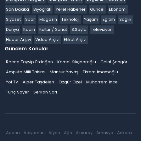
Son Dakika
Biyografi
Yerel Haberler
Güncel
Ekonomi
Siyaset
Spor
Magazin
Teknoloji
Yaşam
Eğitim
Sağlık
Dünya
Kadın
Kültür / Sanat
3.Sayfa
Televizyon
Haber Arşivi
Video Arşivi
Etiket Arşivi
Gündem Konular
Recep Tayyip Erdoğan
Kemal Kılıçdaroğlu
Celal Şengör
Ampute Milli Takımı
Mansur Yavaş
Ekrem İmamoğlu
Yol TV
Alper Taşdelen
Özgür Özel
Muharrem İnce
Tunç Soyer
Serkan Sarı
Adana
Adıyaman
Afyon
Ağrı
Aksaray
Amasya
Ankara