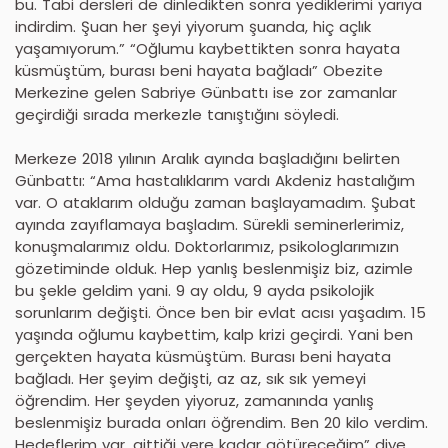
bu. Tabi dersleri de dinledikten sonra yediklerimi yarıya
indirdim. Şuan her şeyi yiyorum şuanda, hiç açlık
yaşamıyorum.” “Oğlumu kaybettikten sonra hayata
küsmüştüm, burası beni hayata bağladı” Obezite
Merkezine gelen Sabriye Günbattı ise zor zamanlar
geçirdiği sırada merkezle tanıştığını söyledi.
Merkeze 2018 yılının Aralık ayında başladığını belirten
Günbattı: “Ama hastalıklarım vardı Akdeniz hastalığım
var. O ataklarım olduğu zaman başlayamadım. Şubat
ayında zayıflamaya başladım. Sürekli seminerlerimiz,
konuşmalarımız oldu. Doktorlarımız, psikologlarımızın
gözetiminde olduk. Hep yanlış beslenmişiz biz, azimle
bu şekle geldim yani. 9 ay oldu, 9 ayda psikolojik
sorunlarım değişti. Önce ben bir evlat acısı yaşadım. 15
yaşında oğlumu kaybettim, kalp krizi geçirdi. Yani ben
gerçekten hayata küsmüştüm. Burası beni hayata
bağladı. Her şeyim değişti, az az, sık sık yemeyi
öğrendim. Her şeyden yiyoruz, zamanında yanlış
beslenmişiz burada onları öğrendim. Ben 20 kilo verdim.
Hedeflerim var, gittiği yere kadar götüreceğim” diye