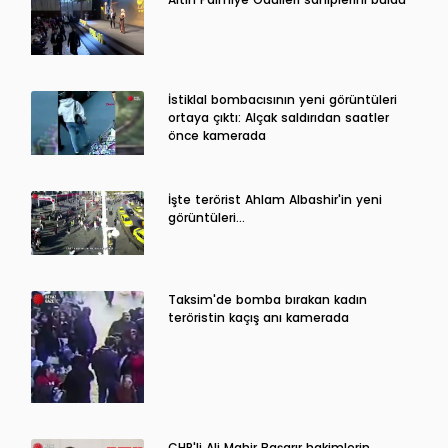
İstiklal bombacısının yeni görüntüleri
ortaya çıktı: Alçak saldırıdan saatler
önce kamerada
İşte terörist Ahlam Albashir'in yeni
görüntüleri…
Taksim'de bomba bırakan kadın
teröristin kaçış anı kamerada
CHP'li Ali Mahir Başarır hakimlerin