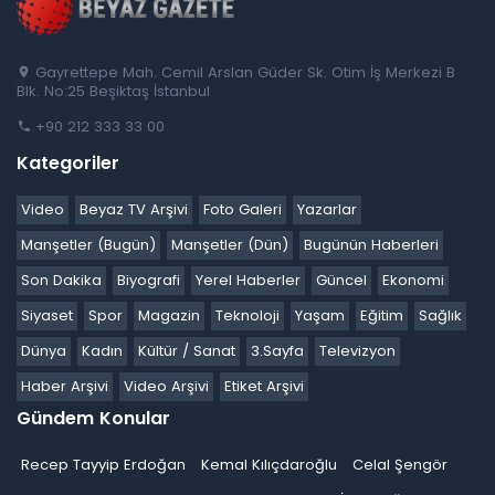
Gayrettepe Mah. Cemil Arslan Güder Sk. Otim İş Merkezi B
Blk. No:25 Beşiktaş İstanbul
+90 212 333 33 00
Kategoriler
Video
Beyaz TV Arşivi
Foto Galeri
Yazarlar
Manşetler (Bugün)
Manşetler (Dün)
Bugünün Haberleri
Son Dakika
Biyografi
Yerel Haberler
Güncel
Ekonomi
Siyaset
Spor
Magazin
Teknoloji
Yaşam
Eğitim
Sağlık
Dünya
Kadın
Kültür / Sanat
3.Sayfa
Televizyon
Haber Arşivi
Video Arşivi
Etiket Arşivi
Gündem Konular
Recep Tayyip Erdoğan
Kemal Kılıçdaroğlu
Celal Şengör