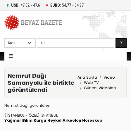
USD
: 47,52 - 47,61
EURO
: 54,77 - 54,87
Ara
Nemrut Dağı
Ana Sayfa
Video
Samanyolu ile birlikte
Web TV
Güncel Videoları
görüntülendi
Nemrut dağı görüntüleri
( İSTANBUL - ÖZEL) İSTANBUL
Yağmur
Bilim Kurgu
Heykel
Arkeoloji
Horoskop