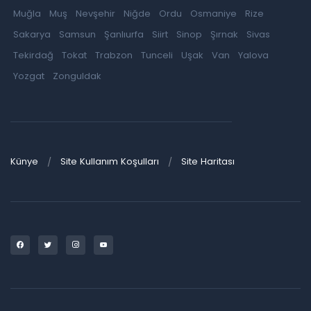
Muğla
Muş
Nevşehir
Niğde
Ordu
Osmaniye
Rize
Sakarya
Samsun
Şanlıurfa
Siirt
Sinop
Şırnak
Sivas
Tekirdağ
Tokat
Trabzon
Tunceli
Uşak
Van
Yalova
Yozgat
Zonguldak
Künye
Site Kullanım Koşulları
Site Haritası