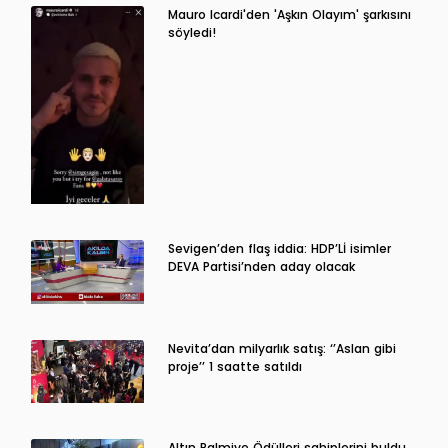
Mauro Icardi'den 'Aşkın Olayım' şarkısını
söyledi!
Sevigen’den flaş iddia: HDP’Lİ isimler
DEVA Partisi’nden aday olacak
Nevita’dan milyarlık satış: ‘’Aslan gibi
proje’’ 1 saatte satıldı
Altın Palmiye Ödülleri sahiplerini buldu