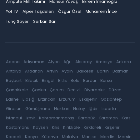
Ampute Milli Takımı
Mansur Yavaş
Ekrem İmamoğlu
Yol TV
Alper Taşdelen
Özgür Özel
Muharrem İnce
Tunç Soyer
Serkan Sarı
Adana
Adıyaman
Afyon
Ağrı
Aksaray
Amasya
Ankara
Antalya
Ardahan
Artvin
Aydın
Balıkesir
Bartın
Batman
Bayburt
Bilecik
Bingöl
Bitlis
Bolu
Burdur
Bursa
Çanakkale
Çankırı
Çorum
Denizli
Diyarbakır
Düzce
Edirne
Elazığ
Erzincan
Erzurum
Eskişehir
Gaziantep
Giresun
Gümüşhane
Hakkari
Hatay
Iğdır
Isparta
İstanbul
İzmir
Kahramanmaraş
Karabük
Karaman
Kars
Kastamonu
Kayseri
Kilis
Kırıkkale
Kırklareli
Kırşehir
Kocaeli
Konya
Kütahya
Malatya
Manisa
Mardin
Mersin