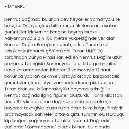
- İSTANBUL
Nemrut Dağı’nda bulunan dev heykeller Samanyolu ile
buluştu. Ortaya çıkan bilim kurgu filmlerini anımsatan
görüntüler izleyenleri kendine hayran bıraktı.
Adıyaman’da 2 bin 150 metre yüksekliğinde yer alan
Nemrut Dağı’nı Fotoğraf sanatçısı İsa Turan özel
teknikler kullanarak görüntüledi. Turan UNESCO
tarafından Dünya Mirası ilan edilen Nemrut Dağı’nı uzun
pozlama tekniğiyle Samanyolu ile birlikte görüntüledi.
Hava kararmasından itibaren 2 kamerayla 12 saat
boyunca yapılan çekimler, ortaya ortaya kartpostallık
görüntüler çıkardı. Aynı zamanda drone pilotu olan
Turan dronunu kullanarak ışıkla boyama tekniği ile
Nemrut dağında ilginç figürler oluşturdu. Tarihi Milattan
önce 62 yılına uzanan dağın üzerinde dronu ile ışık
boyama tekniğiyle oluşturulan daire bilim kurgu filmlerini
aratmayacak sahneler ortaya çıktı. Turan’ın oluşturduğu
klip beğeni yağmuruna tutuldu. Nemrut Dağı eski
çağlarda "Kommagene" olarak bilinen, bu alanda