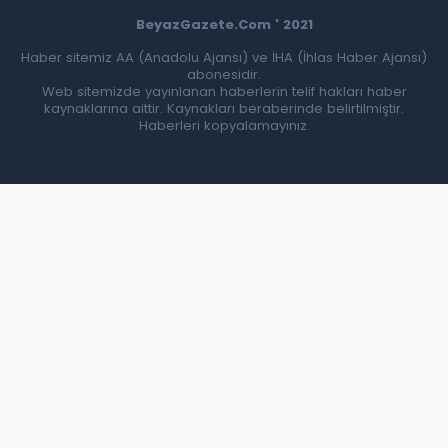
BeyazGazete.Com ' 2021
Haber sitemiz AA (Anadolu Ajansı) ve İHA (İhlas Haber Ajansı)
abonesidir.
Web sitemizde yayınlanan haberlerin telif hakları haber
kaynaklarına aittir. Kaynakları beraberinde belirtilmiştir.
Haberleri kopyalamayınız.