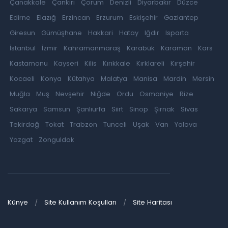
Çanakkale
Çankırı
Çorum
Denizli
Diyarbakır
Düzce
Edirne
Elazığ
Erzincan
Erzurum
Eskişehir
Gaziantep
Giresun
Gümüşhane
Hakkari
Hatay
Iğdır
Isparta
İstanbul
İzmir
Kahramanmaraş
Karabük
Karaman
Kars
Kastamonu
Kayseri
Kilis
Kırıkkale
Kırklareli
Kırşehir
Kocaeli
Konya
Kütahya
Malatya
Manisa
Mardin
Mersin
Muğla
Muş
Nevşehir
Niğde
Ordu
Osmaniye
Rize
Sakarya
Samsun
Şanlıurfa
Siirt
Sinop
Şırnak
Sivas
Tekirdağ
Tokat
Trabzon
Tunceli
Uşak
Van
Yalova
Yozgat
Zonguldak
Künye
Site Kullanım Koşulları
Site Haritası