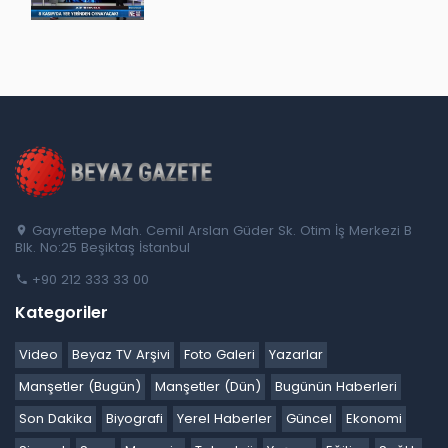
Gayrettepe Mah. Cemil Arslan Güder Sk. Otim İş Merkezi B
Blk. No:25 Beşiktaş İstanbul
+90 212 333 33 00
Kategoriler
Video
Beyaz TV Arşivi
Foto Galeri
Yazarlar
Manşetler (Bugün)
Manşetler (Dün)
Bugünün Haberleri
Son Dakika
Biyografi
Yerel Haberler
Güncel
Ekonomi