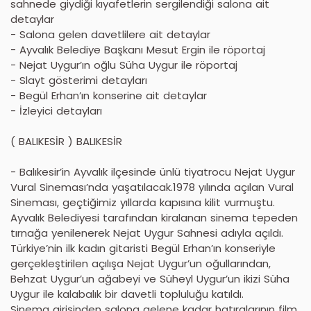
sahnede giydiği kıyafetlerin sergilendiği salona ait
detaylar
- Salona gelen davetlilere ait detaylar
- Ayvalık Belediye Başkanı Mesut Ergin ile röportaj
- Nejat Uygur’ın oğlu Süha Uygur ile röportaj
- Slayt gösterimi detayları
- Begül Erhan’ın konserine ait detaylar
- İzleyici detayları
( BALIKESİR ) BALIKESİR
- Balıkesir’in Ayvalık ilçesinde ünlü tiyatrocu Nejat Uygur
Vural Sineması’nda yaşatılacak.1978 yılında açılan Vural
Sineması, geçtiğimiz yıllarda kapısına kilit vurmuştu.
Ayvalık Belediyesi tarafından kiralanan sinema tepeden
tırnağa yenilenerek Nejat Uygur Sahnesi adıyla açıldı.
Türkiye’nin ilk kadın gitaristi Begül Erhan’ın konseriyle
gerçekleştirilen açılışa Nejat Uygur’un oğullarından,
Behzat Uygur’un ağabeyi ve Süheyl Uygur’un ikizi Süha
Uygur ile kalabalık bir davetli topluluğu katıldı.
Sinema girişinden salona gelene kadar hatıralarının film