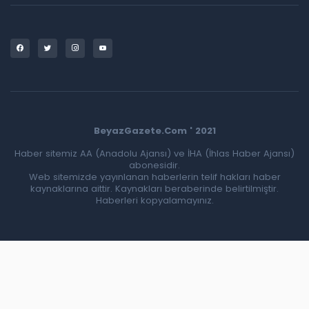
BeyazGazete.Com ' 2021
Haber sitemiz AA (Anadolu Ajansı) ve İHA (İhlas Haber Ajansı)
abonesidir.
Web sitemizde yayınlanan haberlerin telif hakları haber
kaynaklarına aittir. Kaynakları beraberinde belirtilmiştir.
Haberleri kopyalamayınız.