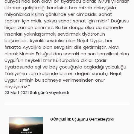
dünyasında son alaylı bir tiyatrocu olarak 1970’li yıllardan
itibaren geliştirdiği kendisine has mizah anlayışıyla
milyonlarca kişinin gönlünde yer almasıdır. Sanat
toplum için midir, yoksa sanat sanat için midir? Doğrusu
hiçbir zaman bilinmez. Bu bir döngü olsa da sahnede
insanları yakınlaştırmak, sevdirmek tiyatronun
başarısıdır. Ayvalık sevdalısı olan Nejat Uygur, her
fırsatta Ayvalık’a olan sevgisini dile getirmiştir. Alaylı
olarak Muhsin Ertuğrul’dan sonraki en son temsilcisi olan
Uygur'un heykeli İzmir Kültürpark’a dikildi. Çadır
tiyatrosunda eşi ve beş çocuğuyla başladığı yolculuğu
Türkiye’nin tam kalbinde bitiren değerli sanatçı Nejat
Uygur isminin bu sahneye verilmesinden onur
duyuyoruz.”
23 Mart 2021 Salı günü yayınlandı
GÖKÇERİ İlk Uçuşunu Gerçekleştirdi