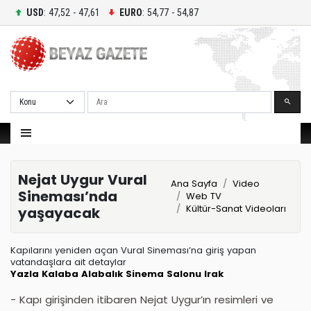
USD
: 47,52 - 47,61
EURO
: 54,77 - 54,87
Ara
Nejat Uygur Vural
Ana Sayfa
Video
Sineması’nda
Web TV
Kültür-Sanat Videoları
yaşayacak
Kapılarını yeniden açan Vural Sineması’na giriş yapan
vatandaşlara ait detaylar
Yazla
Kalaba
Alabalık
Sinema Salonu
Irak
- Kapı girişinden itibaren Nejat Uygur’ın resimleri ve