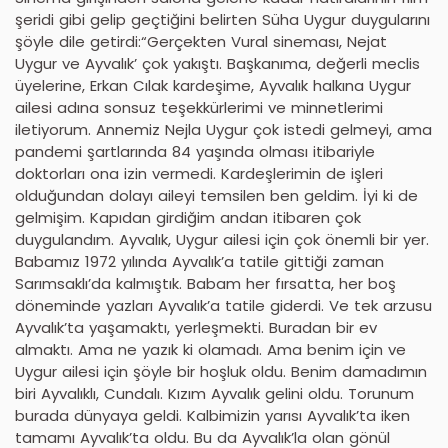
şeridi gibi gelip geçtiğini belirten Süha Uygur duygularını
şöyle dile getirdi:“Gerçekten Vural sineması, Nejat
Uygur ve Ayvalık’ çok yakıştı. Başkanıma, değerli meclis
üyelerine, Erkan Cılak kardeşime, Ayvalık halkına Uygur
ailesi adına sonsuz teşekkürlerimi ve minnetlerimi
iletiyorum. Annemiz Nejla Uygur çok istedi gelmeyi, ama
pandemi şartlarında 84 yaşında olması itibariyle
doktorları ona izin vermedi. Kardeşlerimin de işleri
olduğundan dolayı aileyi temsilen ben geldim. İyi ki de
gelmişim. Kapıdan girdiğim andan itibaren çok
duygulandım. Ayvalık, Uygur ailesi için çok önemli bir yer.
Babamız 1972 yılında Ayvalık’a tatile gittiği zaman
Sarımsaklı’da kalmıştık. Babam her fırsatta, her boş
döneminde yazları Ayvalık’a tatile giderdi. Ve tek arzusu
Ayvalık’ta yaşamaktı, yerleşmekti. Buradan bir ev
almaktı. Ama ne yazık ki olamadı. Ama benim için ve
Uygur ailesi için şöyle bir hoşluk oldu. Benim damadımın
biri Ayvalıklı, Cundalı. Kızım Ayvalık gelini oldu. Torunum
burada dünyaya geldi. Kalbimizin yarısı Ayvalık’ta iken
tamamı Ayvalık’ta oldu. Bu da Ayvalık’la olan gönül