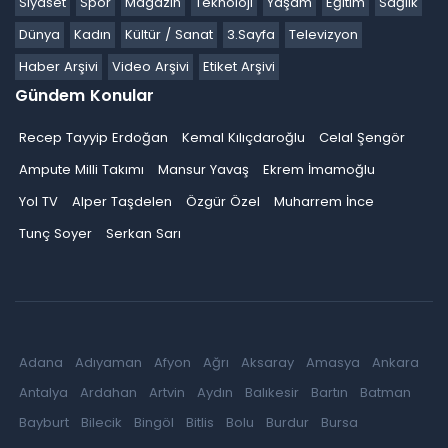
Siyaset
Spor
Magazin
Teknoloji
Yaşam
Eğitim
Sağlık
Dünya
Kadın
Kültür / Sanat
3.Sayfa
Televizyon
Haber Arşivi
Video Arşivi
Etiket Arşivi
Gündem Konular
Recep Tayyip Erdoğan
Kemal Kılıçdaroğlu
Celal Şengör
Ampute Milli Takımı
Mansur Yavaş
Ekrem İmamoğlu
Yol TV
Alper Taşdelen
Özgür Özel
Muharrem İnce
Tunç Soyer
Serkan Sarı
Adana
Adıyaman
Afyon
Ağrı
Aksaray
Amasya
Ankara
Antalya
Ardahan
Artvin
Aydın
Balıkesir
Bartın
Batman
Bayburt
Bilecik
Bingöl
Bitlis
Bolu
Burdur
Bursa