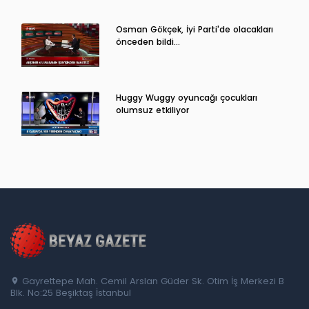
Osman Gökçek, İyi Parti'de olacakları
önceden bildi...
Huggy Wuggy oyuncağı çocukları
olumsuz etkiliyor
Gayrettepe Mah. Cemil Arslan Güder Sk. Otim İş Merkezi B
Blk. No:25 Beşiktaş İstanbul