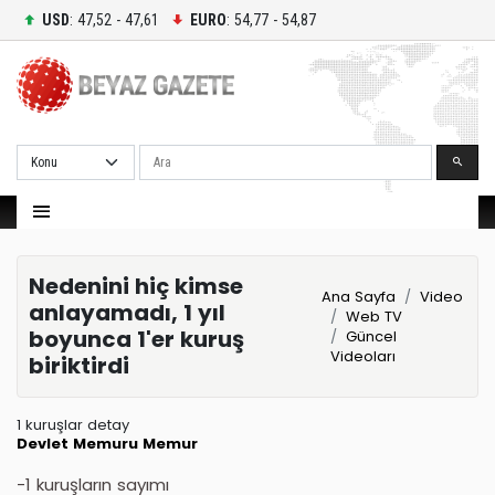
USD
: 47,52 - 47,61
EURO
: 54,77 - 54,87
Ara
Nedenini hiç kimse
Ana Sayfa
Video
anlayamadı, 1 yıl
Web TV
boyunca 1'er kuruş
Güncel
Videoları
biriktirdi
1 kuruşlar detay
Devlet Memuru
Memur
-1 kuruşların sayımı