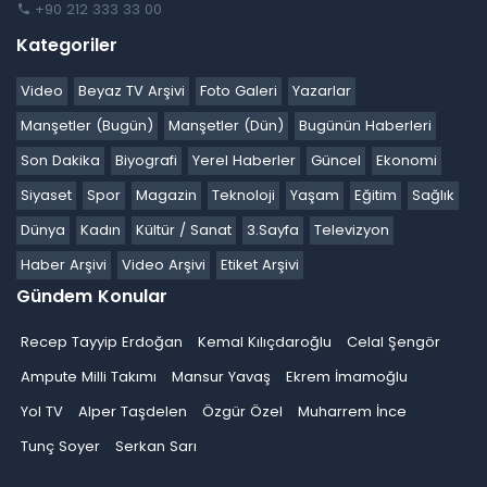
+90 212 333 33 00
Kategoriler
Video
Beyaz TV Arşivi
Foto Galeri
Yazarlar
Manşetler (Bugün)
Manşetler (Dün)
Bugünün Haberleri
Son Dakika
Biyografi
Yerel Haberler
Güncel
Ekonomi
Siyaset
Spor
Magazin
Teknoloji
Yaşam
Eğitim
Sağlık
Dünya
Kadın
Kültür / Sanat
3.Sayfa
Televizyon
Haber Arşivi
Video Arşivi
Etiket Arşivi
Gündem Konular
Recep Tayyip Erdoğan
Kemal Kılıçdaroğlu
Celal Şengör
Ampute Milli Takımı
Mansur Yavaş
Ekrem İmamoğlu
Yol TV
Alper Taşdelen
Özgür Özel
Muharrem İnce
Tunç Soyer
Serkan Sarı