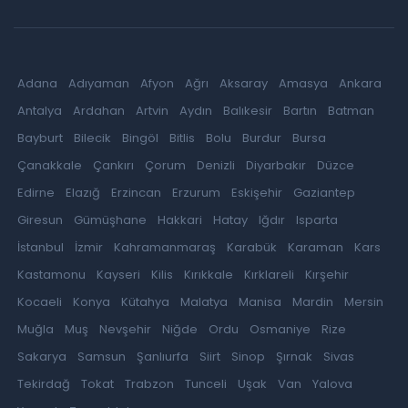
Adana
Adıyaman
Afyon
Ağrı
Aksaray
Amasya
Ankara
Antalya
Ardahan
Artvin
Aydın
Balıkesir
Bartın
Batman
Bayburt
Bilecik
Bingöl
Bitlis
Bolu
Burdur
Bursa
Çanakkale
Çankırı
Çorum
Denizli
Diyarbakır
Düzce
Edirne
Elazığ
Erzincan
Erzurum
Eskişehir
Gaziantep
Giresun
Gümüşhane
Hakkari
Hatay
Iğdır
Isparta
İstanbul
İzmir
Kahramanmaraş
Karabük
Karaman
Kars
Kastamonu
Kayseri
Kilis
Kırıkkale
Kırklareli
Kırşehir
Kocaeli
Konya
Kütahya
Malatya
Manisa
Mardin
Mersin
Muğla
Muş
Nevşehir
Niğde
Ordu
Osmaniye
Rize
Sakarya
Samsun
Şanlıurfa
Siirt
Sinop
Şırnak
Sivas
Tekirdağ
Tokat
Trabzon
Tunceli
Uşak
Van
Yalova