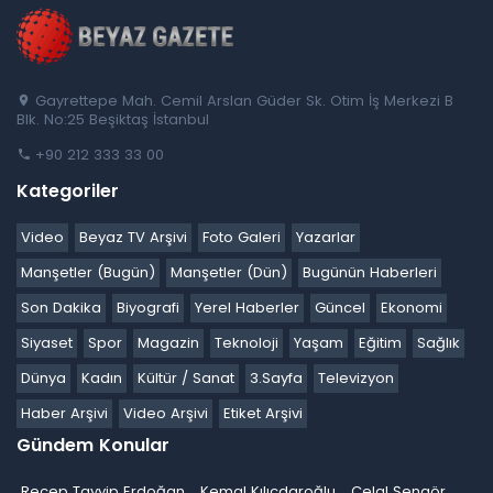
Gayrettepe Mah. Cemil Arslan Güder Sk. Otim İş Merkezi B
Blk. No:25 Beşiktaş İstanbul
+90 212 333 33 00
Kategoriler
Video
Beyaz TV Arşivi
Foto Galeri
Yazarlar
Manşetler (Bugün)
Manşetler (Dün)
Bugünün Haberleri
Son Dakika
Biyografi
Yerel Haberler
Güncel
Ekonomi
Siyaset
Spor
Magazin
Teknoloji
Yaşam
Eğitim
Sağlık
Dünya
Kadın
Kültür / Sanat
3.Sayfa
Televizyon
Haber Arşivi
Video Arşivi
Etiket Arşivi
Gündem Konular
Recep Tayyip Erdoğan
Kemal Kılıçdaroğlu
Celal Şengör