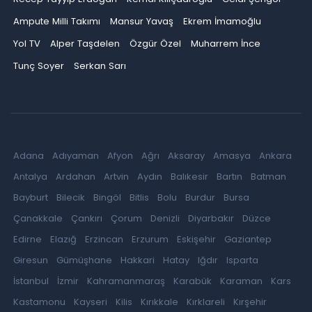
Ampute Milli Takımı
Mansur Yavaş
Ekrem İmamoğlu
Yol TV
Alper Taşdelen
Özgür Özel
Muharrem İnce
Tunç Soyer
Serkan Sarı
Adana
Adıyaman
Afyon
Ağrı
Aksaray
Amasya
Ankara
Antalya
Ardahan
Artvin
Aydın
Balıkesir
Bartın
Batman
Bayburt
Bilecik
Bingöl
Bitlis
Bolu
Burdur
Bursa
Çanakkale
Çankırı
Çorum
Denizli
Diyarbakır
Düzce
Edirne
Elazığ
Erzincan
Erzurum
Eskişehir
Gaziantep
Giresun
Gümüşhane
Hakkari
Hatay
Iğdır
Isparta
İstanbul
İzmir
Kahramanmaraş
Karabük
Karaman
Kars
Kastamonu
Kayseri
Kilis
Kırıkkale
Kırklareli
Kırşehir