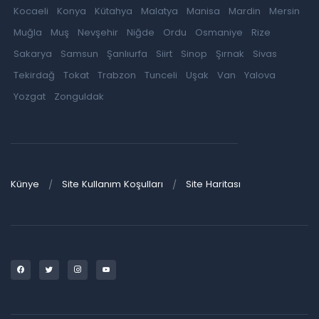
Kocaeli
Konya
Kütahya
Malatya
Manisa
Mardin
Mersin
Muğla
Muş
Nevşehir
Niğde
Ordu
Osmaniye
Rize
Sakarya
Samsun
Şanlıurfa
Siirt
Sinop
Şırnak
Sivas
Tekirdağ
Tokat
Trabzon
Tunceli
Uşak
Van
Yalova
Yozgat
Zonguldak
Künye
Site Kullanım Koşulları
Site Haritası