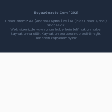
BeyazGazete.Com ' 2021
Haber sitemiz AA (Anadolu Ajansı) ve İHA (İhlas Haber Ajansı)
abonesidir.
Web sitemizde yayınlanan haberlerin telif hakları haber
kaynaklarına aittir. Kaynakları beraberinde belirtilmiştir.
Haberleri kopyalamayınız.