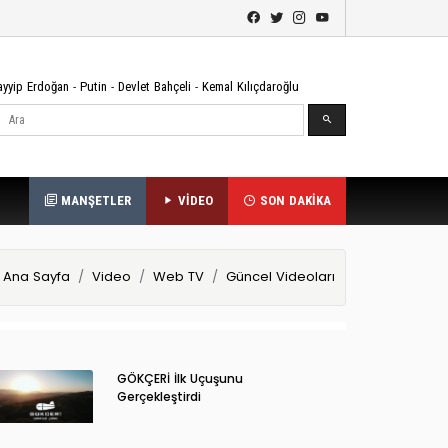
ayyip Erdoğan
-
Putin
-
Devlet Bahçeli
-
Kemal Kılıçdaroğlu
Ara
MANŞETLER
VİDEO
SON DAKİKA
Ana Sayfa
Video
Web TV
Güncel Videoları
GÖKÇERİ İlk Uçuşunu
Gerçekleştirdi