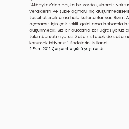
“Alibeyköy'den başka bir yerde şubemiz yoktur
verdiklerini ve şube açmayı hiç düşünmediklerin
tescil ettirdik ama hala kullananlar var. Bizi
açmamız için çok teklif geldi ama babamla be
düşünmedik. Biz bir dükkanla zor uğraşıyoruz diğ
tulumba satmıyoruz. Zaten istesek de satamayı
korumak istiyoruz” ifadelerini kullandı.
9 Ekim 2019 Çarşamba günü yayınlandı