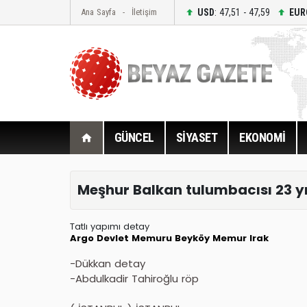
USD
: 47,51 - 47,59
EUR
Ana Sayfa
İletişim
GÜNCEL
SİYASET
EKONOMİ
Meşhur Balkan tulumbacısı 23 yıl
Tatlı yapımı detay
Argo
Devlet Memuru
Beyköy
Memur
Irak
-Dükkan detay
-Abdulkadir Tahiroğlu röp