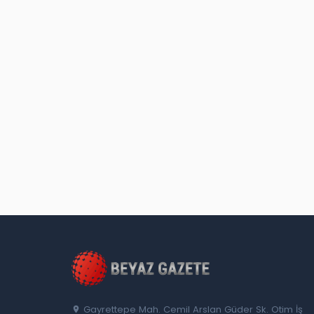
Gayrettepe Mah. Cemil Arslan Güder Sk. Otim İş