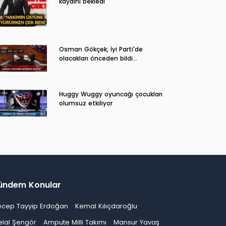
kaydını bekledi
Osman Gökçek, İyi Parti'de
olacakları önceden bildi...
Huggy Wuggy oyuncağı çocukları
olumsuz etkiliyor
ündem Konular
ecep Tayyip Erdoğan
Kemal Kılıçdaroğlu
elal Şengör
Ampute Milli Takımı
Mansur Yavaş