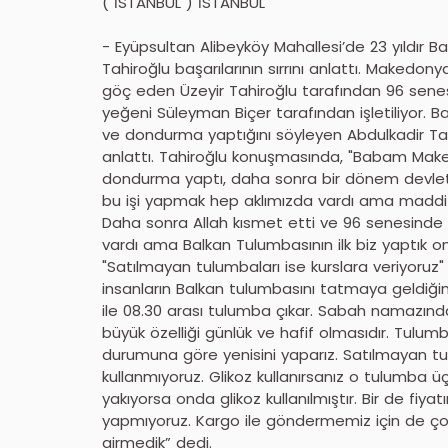
( İSTANBUL ) İSTANBUL
- Eyüpsultan Alibeyköy Mahallesi’de 23 yıldır 
Tahiroğlu başarılarının sırrını anlattı. Makedo
göç eden Üzeyir Tahiroğlu tarafından 96 senes
yeğeni Süleyman Biçer tarafından işletiliyor.
ve dondurma yaptığını söyleyen Abdulkadir Tahir
anlattı. Tahiroğlu konuşmasında, "Babam Maked
dondurma yaptı, daha sonra bir dönem devlet 
bu işi yapmak hep aklımızda vardı ama maddi 
Daha sonra Allah kısmet etti ve 96 senesinde
vardı ama Balkan Tulumbasının ilk biz yaptık 
"Satılmayan tulumbaları ise kurslara veriyoruz
insanların Balkan tulumbasını tatmaya geldiğin
ile 08.30 arası tulumba çıkar. Sabah namazınd
büyük özelliği günlük ve hafif olmasıdır. Tulumb
durumuna göre yenisini yaparız. Satılmayan tulum
kullanmıyoruz. Glikoz kullanırsanız o tulumba 
yakıyorsa onda glikoz kullanılmıştır. Bir de f
yapmıyoruz. Kargo ile göndermemiz için de çok
girmedik” dedi.