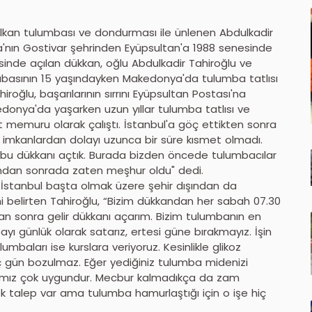
Balkan tulumbası ve dondurması ile ünlenen Abdulkadir
nya'nın Gostivar şehrinden Eyüpsultan'a 1988 senesinde
inde açılan dükkan, oğlu Abdulkadir Tahiroğlu ve
 Babasının 15 yaşındayken Makedonya'da tulumba tatlısı
oğlu, başarılarının sırrını Eyüpsultan Postası'na
onya'da yaşarken uzun yıllar tulumba tatlısı ve
memuru olarak çalıştı. İstanbul'a göç ettikten sonra
imkanlardan dolayı uzunca bir süre kısmet olmadı.
 bu dükkanı açtık. Burada bizden öncede tulumbacılar
ondan sonrada zaten meşhur oldu" dedi.
" İstanbul başta olmak üzere şehir dışından da
i belirten Tahiroğlu, “Bizim dükkandan her sabah 07.30
an sonra gelir dükkanı açarım. Bizim tulumbanın en
ayı günlük olarak satarız, ertesi güne bırakmayız. İşin
baları ise kurslara veriyoruz. Kesinlikle glikoz
üç gün bozulmaz. Eğer yediğiniz tulumba midenizi
iyatımız çok uygundur. Mecbur kalmadıkça da zam
 talep var ama tulumba hamurlaştığı için o işe hiç