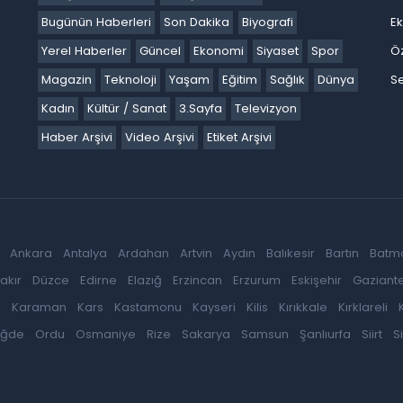
Bugünün Haberleri
Son Dakika
Biyografi
E
Yerel Haberler
Güncel
Ekonomi
Siyaset
Spor
Ö
Magazin
Teknoloji
Yaşam
Eğitim
Sağlık
Dünya
Se
Kadın
Kültür / Sanat
3.Sayfa
Televizyon
Haber Arşivi
Video Arşivi
Etiket Arşivi
Ankara
Antalya
Ardahan
Artvin
Aydın
Balıkesir
Bartın
Batm
akır
Düzce
Edirne
Elazığ
Erzincan
Erzurum
Eskişehir
Gaziant
k
Karaman
Kars
Kastamonu
Kayseri
Kilis
Kırıkkale
Kırklareli
iğde
Ordu
Osmaniye
Rize
Sakarya
Samsun
Şanlıurfa
Siirt
S