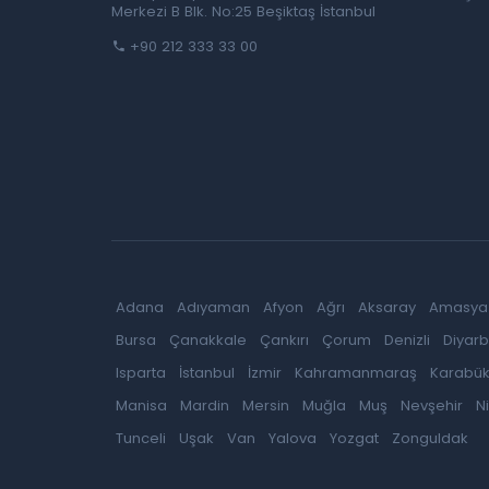
Merkezi B Blk. No:25 Beşiktaş İstanbul
+90 212 333 33 00
Adana
Adıyaman
Afyon
Ağrı
Aksaray
Amasya
Bursa
Çanakkale
Çankırı
Çorum
Denizli
Diyarb
Isparta
İstanbul
İzmir
Kahramanmaraş
Karabü
Manisa
Mardin
Mersin
Muğla
Muş
Nevşehir
N
Tunceli
Uşak
Van
Yalova
Yozgat
Zonguldak