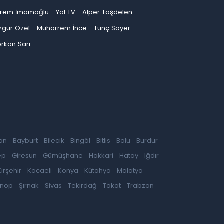
krem İmamoğlu
Yol TV
Alper Taşdelen
zgür Özel
Muharrem İnce
Tunç Soyer
rkan Sarı
an
Bayburt
Bilecik
Bingöl
Bitlis
Bolu
Burdur
ep
Giresun
Gümüşhane
Hakkari
Hatay
Iğdır
Kırşehir
Kocaeli
Konya
Kütahya
Malatya
inop
Şırnak
Sivas
Tekirdağ
Tokat
Trabzon