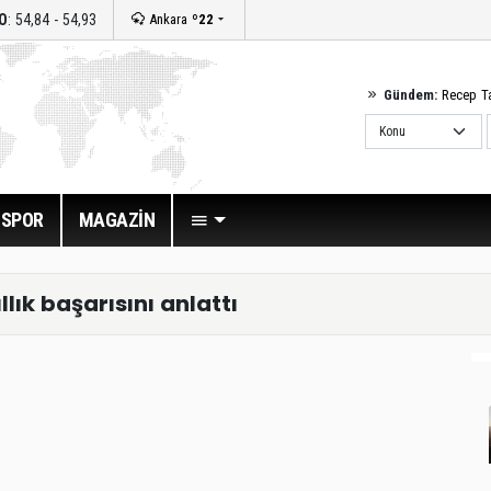
O
: 54,84 - 54,93
Ankara
º22
Gündem:
Recep T
SPOR
MAGAZİN
lık başarısını anlattı