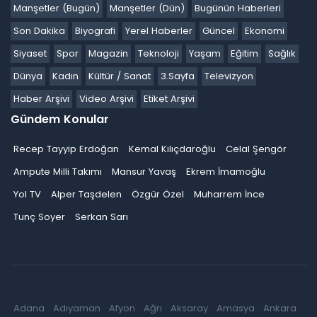
Manşetler (Bugün)
Manşetler (Dün)
Bugünün Haberleri
Son Dakika
Biyografi
Yerel Haberler
Güncel
Ekonomi
Siyaset
Spor
Magazin
Teknoloji
Yaşam
Eğitim
Sağlık
Dünya
Kadın
Kültür / Sanat
3.Sayfa
Televizyon
Haber Arşivi
Video Arşivi
Etiket Arşivi
Gündem Konular
Recep Tayyip Erdoğan
Kemal Kılıçdaroğlu
Celal Şengör
Ampute Milli Takımı
Mansur Yavaş
Ekrem İmamoğlu
Yol TV
Alper Taşdelen
Özgür Özel
Muharrem İnce
Tunç Soyer
Serkan Sarı
Adana
Adıyaman
Afyon
Ağrı
Aksaray
Amasya
Ankara