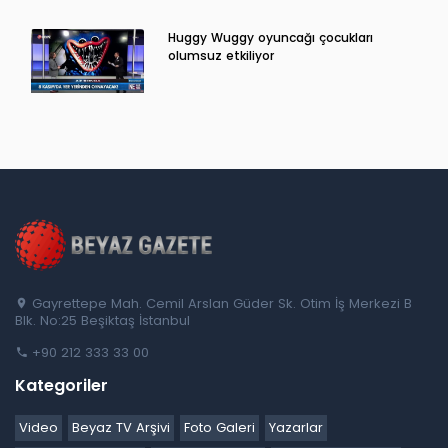
Huggy Wuggy oyuncağı çocukları
olumsuz etkiliyor
Gayrettepe Mah. Cemil Arslan Güder Sk. Otim İş Merkezi B
Blk. No:25 Beşiktaş İstanbul
+90 212 333 33 00
Kategoriler
Video
Beyaz TV Arşivi
Foto Galeri
Yazarlar