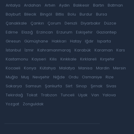
Antalya
Ardahan
Artvin
Aydın
Balıkesir
Bartın
Batman
Bayburt
Bilecik
Bingöl
Bitlis
Bolu
Burdur
Bursa
Çanakkale
Çankırı
Çorum
Denizli
Diyarbakır
Düzce
Edirne
Elazığ
Erzincan
Erzurum
Eskişehir
Gaziantep
Giresun
Gümüşhane
Hakkari
Hatay
Iğdır
Isparta
İstanbul
İzmir
Kahramanmaraş
Karabük
Karaman
Kars
Kastamonu
Kayseri
Kilis
Kırıkkale
Kırklareli
Kırşehir
Kocaeli
Konya
Kütahya
Malatya
Manisa
Mardin
Mersin
Muğla
Muş
Nevşehir
Niğde
Ordu
Osmaniye
Rize
Sakarya
Samsun
Şanlıurfa
Siirt
Sinop
Şırnak
Sivas
Tekirdağ
Tokat
Trabzon
Tunceli
Uşak
Van
Yalova
Yozgat
Zonguldak