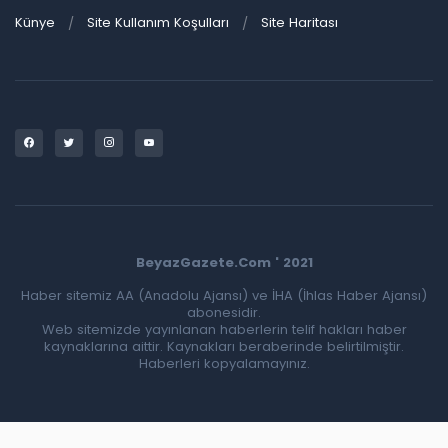
Künye
Site Kullanım Koşulları
Site Haritası
BeyazGazete.Com ' 2021
Haber sitemiz AA (Anadolu Ajansı) ve İHA (İhlas Haber Ajansı)
abonesidir.
Web sitemizde yayınlanan haberlerin telif hakları haber
kaynaklarına aittir. Kaynakları beraberinde belirtilmiştir.
Haberleri kopyalamayınız.