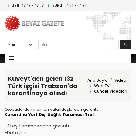
USD
: 47,49 - 47,57
EURO
: 54,81 - 54,91
Ara
Kuveyt'den gelen 132
Ana Sayfa
Video
Türk işçisi Trabzon'da
Web TV
Güncel Videoları
karantinaya alındı
Otobüslerden indirilen vatandaşlardan görüntü
Karantina
Yurt Dışı
Sağlık Taraması
Trol
-Ateş taramasından görüntü
-Detaylar