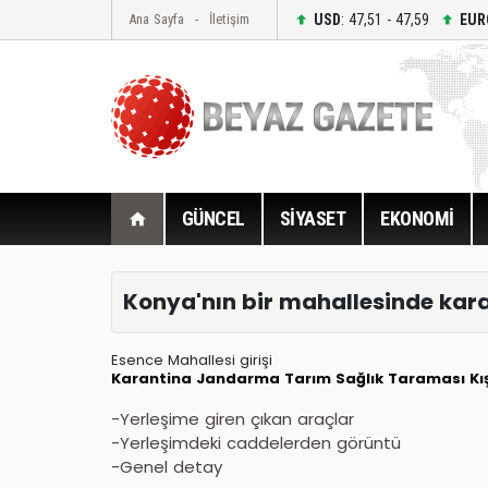
USD
: 47,51 - 47,59
EUR
Ana Sayfa
İletişim
GÜNCEL
SİYASET
EKONOMİ
Konya'nın bir mahallesinde karan
Esence Mahallesi girişi
Karantina
Jandarma
Tarım
Sağlık Taraması
Kı
-Yerleşime giren çıkan araçlar
-Yerleşimdeki caddelerden görüntü
-Genel detay