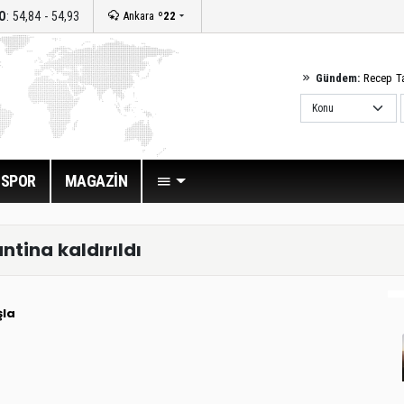
O
: 54,84 - 54,93
Ankara
º22
Gündem:
Recep T
SPOR
MAGAZİN
tina kaldırıldı
şla