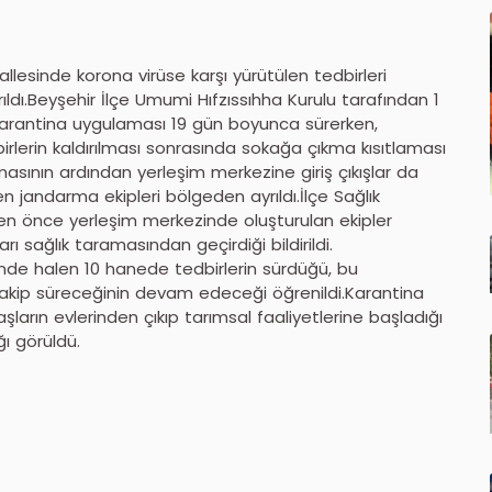
llesinde korona virüse karşı yürütülen tedbirleri
ldı.Beyşehir İlçe Umumi Hıfzıssıhha Kurulu tarafından 1
 karantina uygulaması 19 gün boyunca sürerken,
irlerin kaldırılması sonrasında sokağa çıkma kısıtlaması
asının ardından yerleşim merkezine giriş çıkışlar da
 jandarma ekipleri bölgeden ayrıldı.İlçe Sağlık
den önce yerleşim merkezinde oluşturulan ekipler
rı sağlık taramasından geçirdiği bildirildi.
zinde halen 10 hanede tedbirlerin sürdüğü, bu
e takip süreceğinin devam edeceği öğrenildi.Karantina
ların evlerinden çıkıp tarımsal faaliyetlerine başladığı
ı görüldü.