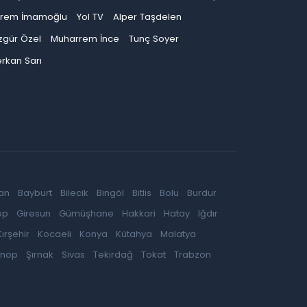
krem İmamoğlu
Yol TV
Alper Taşdelen
zgür Özel
Muharrem İnce
Tunç Soyer
rkan Sarı
an
Bayburt
Bilecik
Bingöl
Bitlis
Bolu
Burdur
ep
Giresun
Gümüşhane
Hakkari
Hatay
Iğdır
Kırşehir
Kocaeli
Konya
Kütahya
Malatya
inop
Şırnak
Sivas
Tekirdağ
Tokat
Trabzon