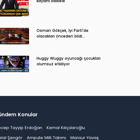
kaydını bekledi
Osman Gökçek, İyi Parti'de
olacakları önceden bildi...
Huggy Wuggy oyuncağı çocukları
olumsuz etkiliyor
ündem Konular
ecep Tayyip Erdoğan
Kemal Kılıçdaroğlu
elal Şengör
Ampute Milli Takımı
Mansur Yavaş