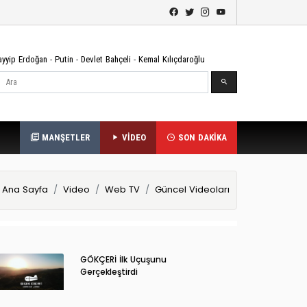
ayyip Erdoğan
-
Putin
-
Devlet Bahçeli
-
Kemal Kılıçdaroğlu
Ara
MANŞETLER
VİDEO
SON DAKİKA
Ana Sayfa
Video
Web TV
Güncel Videoları
GÖKÇERİ İlk Uçuşunu
Gerçekleştirdi