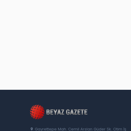
Gayrettepe Mah. Cemil Arslan Güder Sk. Otim İş