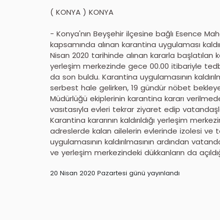
( KONYA ) KONYA
- Konya'nın Beyşehir ilçesine bağlı Esence Maha
kapsamında alınan karantina uygulaması kaldırı
Nisan 2020 tarihinde alınan kararla başlatılan
yerleşim merkezinde gece 00.00 itibariyle tedb
da son buldu. Karantina uygulamasının kaldırılm
serbest hale gelirken, 19 gündür nöbet bekleyen
Müdürlüğü ekiplerinin karantina kararı verilme
vasıtasıyla evleri tekrar ziyaret edip vatandaşla
Karantina kararının kaldırıldığı yerleşim merke
adreslerde kalan ailelerin evlerinde izolesi v
uygulamasının kaldırılmasının ardından vatandaş
ve yerleşim merkezindeki dükkanların da açıldığ
20 Nisan 2020 Pazartesi günü yayınlandı