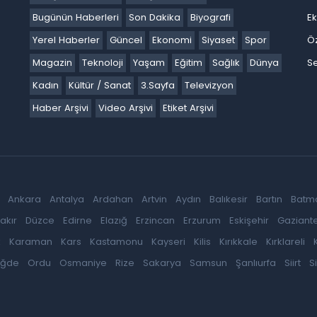
Bugünün Haberleri
Son Dakika
Biyografi
E
Yerel Haberler
Güncel
Ekonomi
Siyaset
Spor
Ö
Magazin
Teknoloji
Yaşam
Eğitim
Sağlık
Dünya
Se
Kadın
Kültür / Sanat
3.Sayfa
Televizyon
Haber Arşivi
Video Arşivi
Etiket Arşivi
Ankara
Antalya
Ardahan
Artvin
Aydın
Balıkesir
Bartın
Batm
akır
Düzce
Edirne
Elazığ
Erzincan
Erzurum
Eskişehir
Gaziant
k
Karaman
Kars
Kastamonu
Kayseri
Kilis
Kırıkkale
Kırklareli
iğde
Ordu
Osmaniye
Rize
Sakarya
Samsun
Şanlıurfa
Siirt
S