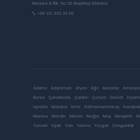
Merkezi B Blk. No:25 Beşiktaş İstanbul
+90 212 333 33 00
Adana
Adıyaman
Afyon
Ağrı
Aksaray
Amasya
Bursa
Çanakkale
Çankırı
Çorum
Denizli
Diyarb
Isparta
İstanbul
İzmir
Kahramanmaraş
Karabü
Manisa
Mardin
Mersin
Muğla
Muş
Nevşehir
N
Tunceli
Uşak
Van
Yalova
Yozgat
Zonguldak