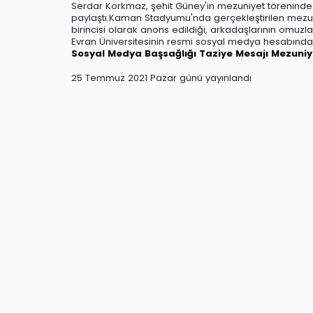
Serdar Korkmaz, şehit Güney'in mezuniyet töreninde
paylaştı.Kaman Stadyumu'nda gerçekleştirilen mezun
birincisi olarak anons edildiği, arkadaşlarının omuzl
Evran Üniversitesinin resmi sosyal medya hesabından
Sosyal Medya
Başsağlığı
Taziye Mesajı
Mezuniy
25 Temmuz 2021 Pazar günü yayınlandı