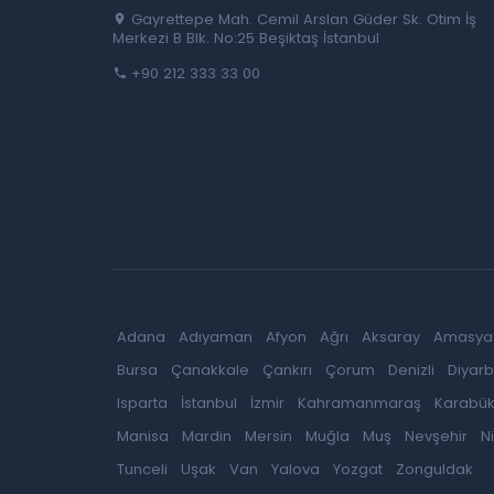
Gayrettepe Mah. Cemil Arslan Güder Sk. Otim İş
Merkezi B Blk. No:25 Beşiktaş İstanbul
+90 212 333 33 00
Adana
Adıyaman
Afyon
Ağrı
Aksaray
Amasya
Bursa
Çanakkale
Çankırı
Çorum
Denizli
Diyarb
Isparta
İstanbul
İzmir
Kahramanmaraş
Karabü
Manisa
Mardin
Mersin
Muğla
Muş
Nevşehir
N
Tunceli
Uşak
Van
Yalova
Yozgat
Zonguldak