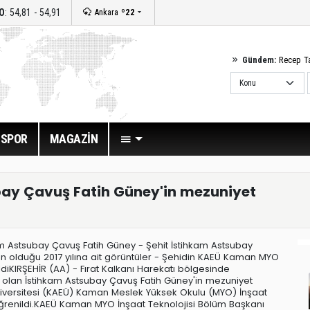
O
: 54,81 - 54,91
Ankara
º22
Gündem:
Recep T
SPOR
MAGAZİN
ubay Çavuş Fatih Güney'in mezuniyet
kam Astsubay Çavuş Fatih Güney - Şehit İstihkam Astsubay
 olduğu 2017 yılına ait görüntüler - Şehidin KAEÜ Kaman MYO
diKIRŞEHİR (AA) - Fırat Kalkanı Harekatı bölgesinde
it olan İstihkam Astsubay Çavuş Fatih Güney'in mezuniyet
n Üniversitesi (KAEÜ) Kaman Meslek Yüksek Okulu (MYO) İnşaat
öğrenildi.KAEÜ Kaman MYO İnşaat Teknolojisi Bölüm Başkanı