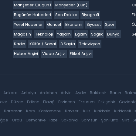
Manşetler (Bugün)
Manşetler (Dün)
C
Bugünün Haberleri
Son Dakika
Biyografi
E
Yerel Haberler
Güncel
Ekonomi
Siyaset
Spor
Ö
Magazin
Teknoloji
Yaşam
Eğitim
Sağlık
Dünya
Se
Kadın
Kültür / Sanat
3.Sayfa
Televizyon
Haber Arşivi
Video Arşivi
Etiket Arşivi
Ankara
Antalya
Ardahan
Artvin
Aydın
Balıkesir
Bartın
Batm
akır
Düzce
Edirne
Elazığ
Erzincan
Erzurum
Eskişehir
Gaziant
k
Karaman
Kars
Kastamonu
Kayseri
Kilis
Kırıkkale
Kırklareli
iğde
Ordu
Osmaniye
Rize
Sakarya
Samsun
Şanlıurfa
Siirt
S