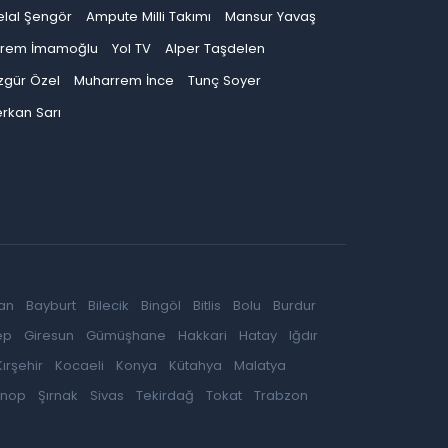
elal Şengör
Ampute Milli Takımı
Mansur Yavaş
krem İmamoğlu
Yol TV
Alper Taşdelen
zgür Özel
Muharrem İnce
Tunç Soyer
rkan Sarı
an
Bayburt
Bilecik
Bingöl
Bitlis
Bolu
Burdur
ep
Giresun
Gümüşhane
Hakkari
Hatay
Iğdır
Kırşehir
Kocaeli
Konya
Kütahya
Malatya
inop
Şırnak
Sivas
Tekirdağ
Tokat
Trabzon