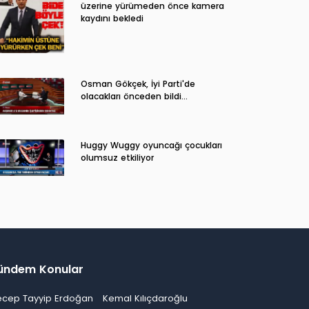
üzerine yürümeden önce kamera
kaydını bekledi
Osman Gökçek, İyi Parti'de
olacakları önceden bildi...
Huggy Wuggy oyuncağı çocukları
olumsuz etkiliyor
ündem Konular
ecep Tayyip Erdoğan
Kemal Kılıçdaroğlu