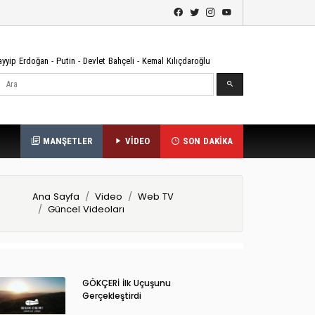
ayyip Erdoğan
-
Putin
-
Devlet Bahçeli
-
Kemal Kılıçdaroğlu
Ara
MANŞETLER
VİDEO
SON DAKİKA
Ana Sayfa
Video
Web TV
Güncel Videoları
GÖKÇERİ İlk Uçuşunu
Gerçekleştirdi