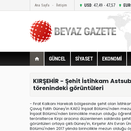
USD
: 47,49 - 47,57
EUR
Ana Sayfa
İletişim
GÜNCEL
SİYASET
EKONOMİ
KIRŞEHİR - Şehit İstihkam Asts
törenindeki görüntüleri
- Fırat Kalkanı Harekatı bölgesinde şehit olan İstih
Çavuş Fatih Güney'in KAEÜ İnşaat Bölümü'nden mezun
İnşaat Bölümü'nden birincilikle mezun olduğu öğrenil
teröristlerce Kirpi aracına düzenlenen saldırıda şeh
görüntüleri ortaya çıktı.Güney'in, Kırşehir Ahi Evra
Bölümü'nden 2017 yılında birincilikle mezun olduğu 