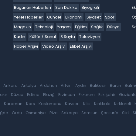
Bugünün Haberleri
Son Dakika
Biyografi
E
Yerel Haberler
Güncel
Ekonomi
Siyaset
Spor
Ö
Magazin
Teknoloji
Yaşam
Eğitim
Sağlık
Dünya
Se
Kadın
Kültür / Sanat
3.Sayfa
Televizyon
Haber Arşivi
Video Arşivi
Etiket Arşivi
Ankara
Antalya
Ardahan
Artvin
Aydın
Balıkesir
Bartın
Batm
akır
Düzce
Edirne
Elazığ
Erzincan
Erzurum
Eskişehir
Gaziant
k
Karaman
Kars
Kastamonu
Kayseri
Kilis
Kırıkkale
Kırklareli
iğde
Ordu
Osmaniye
Rize
Sakarya
Samsun
Şanlıurfa
Siirt
S