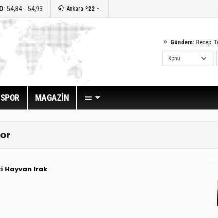
O
: 54,84 - 54,93
Ankara
º22
Gündem:
Recep T
SPOR
MAGAZİN
or
i
Hayvan
Irak