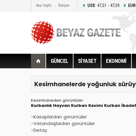
USD
: 47,51 - 47,59
EUR
Ana Sayfa
İletişim
GÜNCEL
SİYASET
EKONOMİ
Kesimhanelerde yoğunluk sürüy
Kesimhaneden görüntüler
Kurbanlık Hayvan
Kurban Kesimi
Kurban İbadet
-Kasaplardan görüntüler
-Vatandaşlardan görüntüler
-Detay