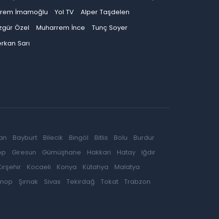
krem İmamoğlu
Yol TV
Alper Taşdelen
zgür Özel
Muharrem İnce
Tunç Soyer
rkan Sarı
an
Bayburt
Bilecik
Bingöl
Bitlis
Bolu
Burdur
ep
Giresun
Gümüşhane
Hakkari
Hatay
Iğdır
Kırşehir
Kocaeli
Konya
Kütahya
Malatya
inop
Şırnak
Sivas
Tekirdağ
Tokat
Trabzon