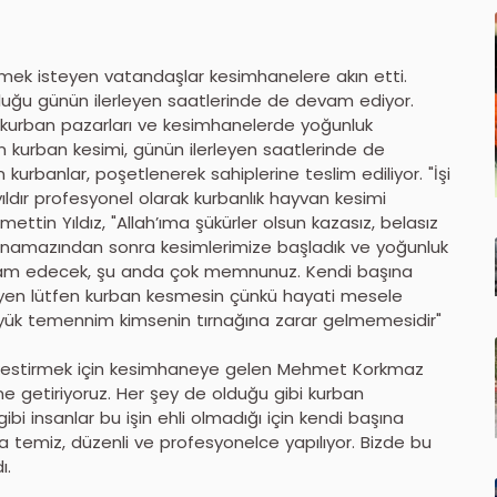
smek isteyen vatandaşlar kesimhanelere akın etti.
uğu günün ilerleyen saatlerinde de devam ediyor.
 kurban pazarları ve kesimhanelerde yoğunluk
 kurban kesimi, günün ilerleyen saatlerinde de
n kurbanlar, poşetlenerek sahiplerine teslim ediliyor. "İşi
ldır profesyonel olarak kurbanlık hayvan kesimi
ttin Yıldız, "Allah’ıma şükürler olsun kazasız, belasız
h namazından sonra kesimlerimize başladık ve yoğunluk
evam edecek, şu anda çok memnunuz. Kendi başına
meyen lütfen kurban kesmesin çünkü hayati mesele
büyük temennim kimsenin tırnağına zarar gelmemesidir"
nı kestirmek için kesimhaneye gelen Mehmet Korkmaz
ne getiriyoruz. Her şey de olduğu gibi kurban
bi insanlar bu işin ehli olmadığı için kendi başına
 temiz, düzenli ve profesyonelce yapılıyor. Bizde bu
ı.