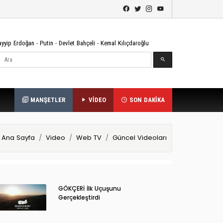
ayyip Erdoğan
-
Putin
-
Devlet Bahçeli
-
Kemal Kılıçdaroğlu
Ara
MANŞETLER
VİDEO
SON DAKİKA
Ana Sayfa
Video
Web TV
Güncel Videoları
GÖKÇERİ İlk Uçuşunu
Gerçekleştirdi