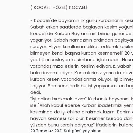
( KOCAELİ -ÖZEL) KOCAELİ
- Kocaeli'de bayramın ilk günü kurbanlarını ke
Sabah erken saatlerde başlayan kesim yoğunl
Kocaeli'de Kurban Bayramı'nın birinci gününde
yaşanıyor. Sabah namazının ardından başlayan
sürüyor. Hijyen kurallarına dikkat edilerek kesile
bilmeyen kendi başına kurban kesmemeli" 20 yı
yaptığını söyleyen kesimhane işletmecisi Hüsame
vatandaşımıza etlerini teslim ediyoruz. Saba
hala devam ediyor. Kesimlerimiz yarın da d
kurban kesen vatandaşlarımız oluyor. İşi bil
taşıyor. Ben senelerdir bu işi yapıyorum, en 
dedi.
"İşi ehline bırakmak lazım" Kurbanlık hayvanı
ise "Allah kabul ederse kurban ibadetimizi yeri
kesiminde de işi ehline bırakmak lazım. Benim gi
hayvan kesmesi zor olur. Kesimler burada daha
yüzden bunu tercih ediyoruz" ifadelerini kulland
20 Temmuz 2021 Salı günü yayınlandı