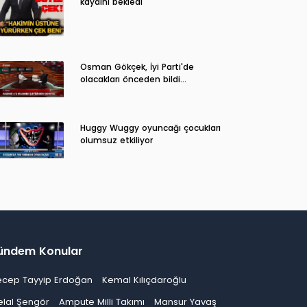
kaydını bekledi
Osman Gökçek, İyi Parti'de
olacakları önceden bildi...
Huggy Wuggy oyuncağı çocukları
olumsuz etkiliyor
ündem Konular
ecep Tayyip Erdoğan
Kemal Kılıçdaroğlu
elal Şengör
Ampute Milli Takımı
Mansur Yavaş