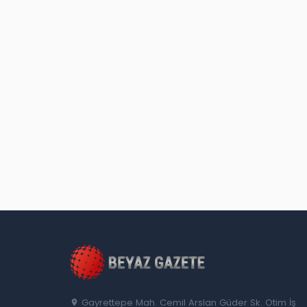
Gayrettepe Mah. Cemil Arslan Güder Sk. Otim İş