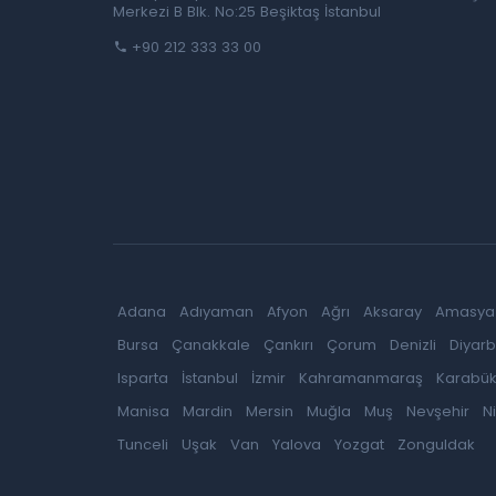
Merkezi B Blk. No:25 Beşiktaş İstanbul
+90 212 333 33 00
Adana
Adıyaman
Afyon
Ağrı
Aksaray
Amasya
Bursa
Çanakkale
Çankırı
Çorum
Denizli
Diyarb
Isparta
İstanbul
İzmir
Kahramanmaraş
Karabü
Manisa
Mardin
Mersin
Muğla
Muş
Nevşehir
N
Tunceli
Uşak
Van
Yalova
Yozgat
Zonguldak