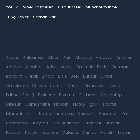
Yol TV
Alper Taşdelen
Özgür Özel
Muharrem İnce
Tunç Soyer
Serkan Sarı
Adana
Adıyaman
Afyon
Ağrı
Aksaray
Amasya
Ankara
Antalya
Ardahan
Artvin
Aydın
Balıkesir
Bartın
Batman
Bayburt
Bilecik
Bingöl
Bitlis
Bolu
Burdur
Bursa
Çanakkale
Çankırı
Çorum
Denizli
Diyarbakır
Düzce
Edirne
Elazığ
Erzincan
Erzurum
Eskişehir
Gaziantep
Giresun
Gümüşhane
Hakkari
Hatay
Iğdır
Isparta
İstanbul
İzmir
Kahramanmaraş
Karabük
Karaman
Kars
Kastamonu
Kayseri
Kilis
Kırıkkale
Kırklareli
Kırşehir
Kocaeli
Konya
Kütahya
Malatya
Manisa
Mardin
Mersin