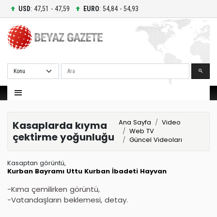
USD
: 47,51 - 47,59
EURO
: 54,84 - 54,93
Ara
Ana Sayfa
Video
Kasaplarda kıyma
Web TV
çektirme yoğunluğu
Güncel Videoları
Kasaptan görüntü,
Kurban Bayramı
Uttu
Kurban İbadeti
Hayvan
-Kıma çemilirken görüntü,
-Vatandaşların beklemesi, detay.