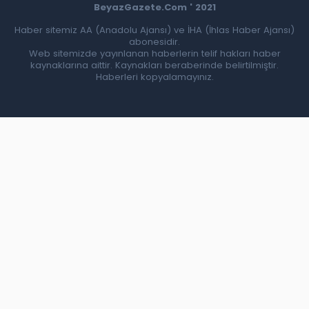
BeyazGazete.Com ' 2021
Haber sitemiz AA (Anadolu Ajansı) ve İHA (İhlas Haber Ajansı)
abonesidir.
Web sitemizde yayınlanan haberlerin telif hakları haber
kaynaklarına aittir. Kaynakları beraberinde belirtilmiştir.
Haberleri kopyalamayınız.