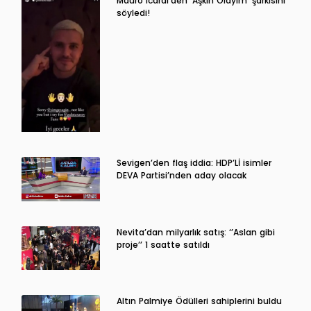
Mauro Icardi'den 'Aşkın Olayım' şarkısını
söyledi!
Sevigen’den flaş iddia: HDP’Lİ isimler
DEVA Partisi’nden aday olacak
Nevita’dan milyarlık satış: ‘’Aslan gibi
proje’’ 1 saatte satıldı
Altın Palmiye Ödülleri sahiplerini buldu