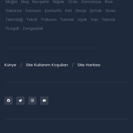
Muğla
Muş
Nevşehir
Niğde
Ordu
Osmaniye
Rize
Sakarya
Samsun
Şanlıurfa
Siirt
Sinop
Şırnak
Sivas
Tekirdağ
Tokat
Trabzon
Tunceli
Uşak
Van
Yalova
Yozgat
Zonguldak
Künye
Site Kullanım Koşulları
Site Haritası