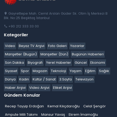
Gayrettepe Mah. Cemil Arslan Güder Sk. Otim İş Merkezi B
Blk. No:25 Beşiktaş İstanbul
+90 212 333 33 00
Kategoriler
Video
Beyaz TV Arşivi
Foto Galeri
Yazarlar
Manşetler (Bugün)
Manşetler (Dün)
Bugünün Haberleri
Son Dakika
Biyografi
Yerel Haberler
Güncel
Ekonomi
Siyaset
Spor
Magazin
Teknoloji
Yaşam
Eğitim
Sağlık
Dünya
Kadın
Kültür / Sanat
3.Sayfa
Televizyon
Haber Arşivi
Video Arşivi
Etiket Arşivi
Gündem Konular
Recep Tayyip Erdoğan
Kemal Kılıçdaroğlu
Celal Şengör
Ampute Milli Takımı
Mansur Yavaş
Ekrem İmamoğlu