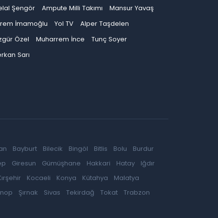
elal Şengör
Ampute Milli Takımı
Mansur Yavaş
krem İmamoğlu
Yol TV
Alper Taşdelen
zgür Özel
Muharrem İnce
Tunç Soyer
rkan Sarı
an
Bayburt
Bilecik
Bingöl
Bitlis
Bolu
Burdur
ep
Giresun
Gümüşhane
Hakkari
Hatay
Iğdır
Kırşehir
Kocaeli
Konya
Kütahya
Malatya
inop
Şırnak
Sivas
Tekirdağ
Tokat
Trabzon