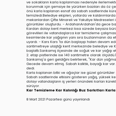
ve sokakların karla kaplanması nedeniyle ilerlemekte
korunmak için şemsiye ile yürürken bazıları da öz çe
önü karla kaplanan esnaf da sabah saatlerinde kürek 
temizledi.Belediye ekipleri, yollarda ve kaldırımlarda
mekanlardan Çifte Minareli ve Yakutiye Medreseleri 
görüntüler oluşturdu. - ArdahanArdahan'da gece başl
Kardan dolayı kent merkezi kısa sürede beyaza bürün
görevlileri ile vatandaşlarca kar temizleme çalışması 
kesimlerde kar yağışının yanı sıra buzlanmanın da etk
uyardı. - Kars Kars 'ta dün başlayıp halen devam eden
santimetreye ulaştığı kent merkezinde belediye ve K
başlattı.Sarıkamış ilçesinde de soğuk ve kar yağışı etk
2. etap pistlerinde ise 140 santimetre olarak ölçüldü
Sarıkamış'a geri geldiğini belirterek, "Kar dün yağm
Gecede devam etmiş. Sabah kalktık, bayağı kar var. B
dedi.
Karla kaplanan bitki ve ağaçlar ise güzel görüntüler 
Sabah saatlerinde etkisini gösteren yağış, yüksek k
dolayı vatandaşların iş yerleri önündeki karları kürek
sürüyor.
Kar Temizleme
Kar Kalınlığı
Buz Sarkıtları
Karl
8 Mart 2021 Pazartesi günü yayınlandı