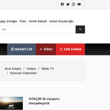
ayyip Erdoğan
-
Putin
-
Devlet Bahçeli
-
Kemal Kılıçdaroğlu
Ara
MANŞETLER
VİDEO
SON DAKİKA
Ana Sayfa
Video
Web TV
Güncel Videoları
GÖKÇERİ İlk Uçuşunu
Gerçekleştirdi