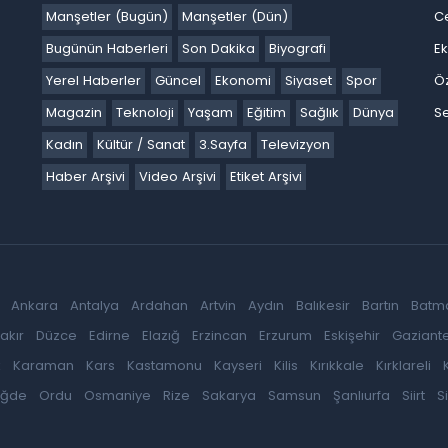
Manşetler (Bugün)
Manşetler (Dün)
C
Bugünün Haberleri
Son Dakika
Biyografi
E
Yerel Haberler
Güncel
Ekonomi
Siyaset
Spor
Ö
Magazin
Teknoloji
Yaşam
Eğitim
Sağlık
Dünya
Se
Kadın
Kültür / Sanat
3.Sayfa
Televizyon
Haber Arşivi
Video Arşivi
Etiket Arşivi
Ankara
Antalya
Ardahan
Artvin
Aydın
Balıkesir
Bartın
Batm
akır
Düzce
Edirne
Elazığ
Erzincan
Erzurum
Eskişehir
Gaziant
k
Karaman
Kars
Kastamonu
Kayseri
Kilis
Kırıkkale
Kırklareli
iğde
Ordu
Osmaniye
Rize
Sakarya
Samsun
Şanlıurfa
Siirt
S