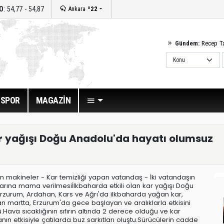
O
: 54,77 - 54,87
Ankara
º22
Gündem:
Recep T
SPOR
MAGAZİN
ar yağışı Doğu Anadolu'da hayatı olumsuz
n makineler - Kar temizliği yapan vatandaş - İki vatandaşın
arına mama verilmesiİlkbaharda etkili olan kar yağışı Doğu
rzurum, Ardahan, Kars ve Ağrı'da ilkbaharda yağan kar,
lan martta, Erzurum'da gece başlayan ve aralıklarla etkisini
ava sıcaklığının sıfırın altında 2 derece olduğu ve kar
nın etkisiyle çatılarda buz sarkıtları oluştu.Sürücülerin cadde