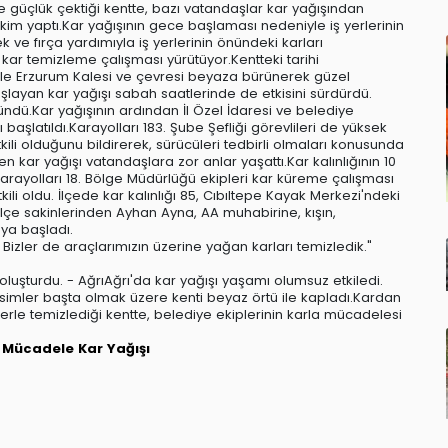
 güçlük çektiği kentte, bazı vatandaşlar kar yağışından
kim yaptı.Kar yağışının gece başlaması nedeniyle iş yerlerinin
ve fırça yardımıyla iş yerlerinin önündeki karları
 kar temizleme çalışması yürütüyor.Kentteki tarihi
ile Erzurum Kalesi ve çevresi beyaza bürünerek güzel
ayan kar yağışı sabah saatlerinde de etkisini sürdürdü.
dü.Kar yağışının ardından İl Özel İdaresi ve belediye
başlatıldı.Karayolları 183. Şube Şefliği görevlileri de yüksek
ili olduğunu bildirerek, sürücüleri tedbirli olmaları konusunda
 kar yağışı vatandaşlara zor anlar yaşattı.Kar kalınlığının 10
arayolları 18. Bölge Müdürlüğü ekipleri kar küreme çalışması
ili oldu. İlçede kar kalınlığı 85, Cıbıltepe Kayak Merkezi'ndeki
.İlçe sakinlerinden Ayhan Ayna, AA muhabirine, kışın,
aya başladı.
izler de araçlarımızın üzerine yağan karları temizledik."
oluşturdu. - AğrıAğrı'da kar yağışı yaşamı olumsuz etkiledi.
esimler başta olmak üzere kenti beyaz örtü ile kapladı.Kardan
lerle temizlediği kentte, belediye ekiplerinin karla mücadelesi
a Mücadele
Kar Yağışı