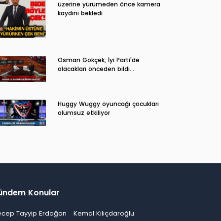
üzerine yürümeden önce kamera
kaydını bekledi
Osman Gökçek, İyi Parti'de
olacakları önceden bildi...
Huggy Wuggy oyuncağı çocukları
olumsuz etkiliyor
ündem Konular
ecep Tayyip Erdoğan
Kemal Kılıçdaroğlu