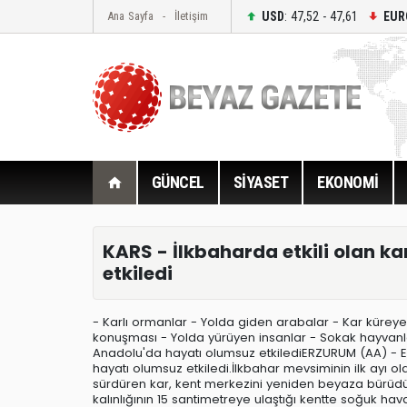
USD
: 47,52 - 47,61
EUR
Ana Sayfa
İletişim
GÜNCEL
SİYASET
EKONOMİ
KARS - İlkbaharda etkili olan k
etkiledi
- Karlı ormanlar - Yolda giden arabalar - Kar küreye
konuşması - Yolda yürüyen insanlar - Sokak hayvanl
Anadolu'da hayatı olumsuz etkilediERZURUM (AA) - E
hayatı olumsuz etkiledi.İlkbahar mevsiminin ilk ayı o
sürdüren kar, kent merkezini yeniden beyaza bürüdü.H
kalınlığının 15 santimetreye ulaştığı kentte soğuk hava