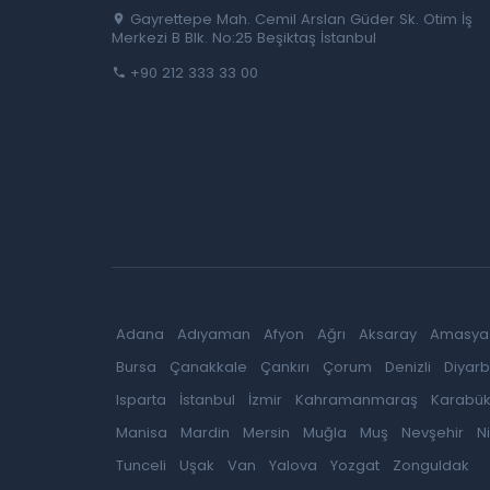
Gayrettepe Mah. Cemil Arslan Güder Sk. Otim İş
Merkezi B Blk. No:25 Beşiktaş İstanbul
+90 212 333 33 00
Adana
Adıyaman
Afyon
Ağrı
Aksaray
Amasya
Bursa
Çanakkale
Çankırı
Çorum
Denizli
Diyarb
Isparta
İstanbul
İzmir
Kahramanmaraş
Karabü
Manisa
Mardin
Mersin
Muğla
Muş
Nevşehir
N
Tunceli
Uşak
Van
Yalova
Yozgat
Zonguldak