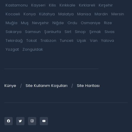
Kastamonu
Kayseri
Kilis
Kırıkkale
Kırklareli
Kırşehir
Kocaeli
Konya
Kütahya
Malatya
Manisa
Mardin
Mersin
Muğla
Muş
Nevşehir
Niğde
Ordu
Osmaniye
Rize
Sakarya
Samsun
Şanlıurfa
Siirt
Sinop
Şırnak
Sivas
Tekirdağ
Tokat
Trabzon
Tunceli
Uşak
Van
Yalova
Yozgat
Zonguldak
Künye
Site Kullanım Koşulları
Site Haritası