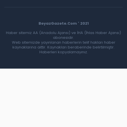
BeyazGazete.Com ' 2021
Haber sitemiz AA (Anadolu Ajansı) ve İHA (İhlas Haber Ajansı)
abonesidir.
Web sitemizde yayınlanan haberlerin telif hakları haber
kaynaklarına aittir. Kaynakları beraberinde belirtilmiştir.
Haberleri kopyalamayınız.