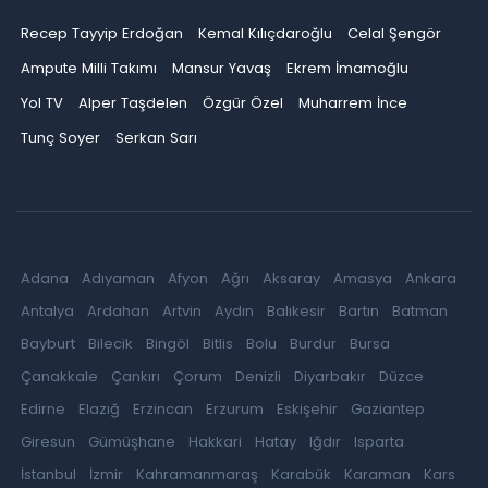
Recep Tayyip Erdoğan
Kemal Kılıçdaroğlu
Celal Şengör
Ampute Milli Takımı
Mansur Yavaş
Ekrem İmamoğlu
Yol TV
Alper Taşdelen
Özgür Özel
Muharrem İnce
Tunç Soyer
Serkan Sarı
Adana
Adıyaman
Afyon
Ağrı
Aksaray
Amasya
Ankara
Antalya
Ardahan
Artvin
Aydın
Balıkesir
Bartın
Batman
Bayburt
Bilecik
Bingöl
Bitlis
Bolu
Burdur
Bursa
Çanakkale
Çankırı
Çorum
Denizli
Diyarbakır
Düzce
Edirne
Elazığ
Erzincan
Erzurum
Eskişehir
Gaziantep
Giresun
Gümüşhane
Hakkari
Hatay
Iğdır
Isparta
İstanbul
İzmir
Kahramanmaraş
Karabük
Karaman
Kars