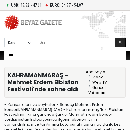
USD
: 47,52 - 47,61
EURO
: 54,77 - 54,87
Ara
Ana Sayfa
KAHRAMANMARAŞ -
Video
Mehmet Erdem Elbistan
Web TV
Güncel
Festivali'nde sahne aldı
Videoları
- Konser alanı ve seyirciler - Sanatçı Mehmet Erdem
konseriKAHRAMANMARAŞ (AA) - Kahramanmaraş 'taki Elbistan
Festivali'nin ikinci gününde şarkıcı Mehmet Erdem konser
verdi.Elbistan Belediyesince ilçenin ekonomisinin
canlandırılması ve tanıtımına katkı sunulması amacıyla ilk kez
gerçekleştirilen festivalin ikinci gününde şarkıcı Mehmet Erdem,