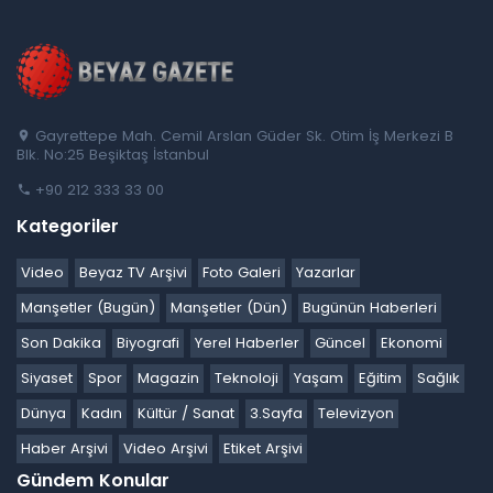
Gayrettepe Mah. Cemil Arslan Güder Sk. Otim İş Merkezi B
Blk. No:25 Beşiktaş İstanbul
+90 212 333 33 00
Kategoriler
Video
Beyaz TV Arşivi
Foto Galeri
Yazarlar
Manşetler (Bugün)
Manşetler (Dün)
Bugünün Haberleri
Son Dakika
Biyografi
Yerel Haberler
Güncel
Ekonomi
Siyaset
Spor
Magazin
Teknoloji
Yaşam
Eğitim
Sağlık
Dünya
Kadın
Kültür / Sanat
3.Sayfa
Televizyon
Haber Arşivi
Video Arşivi
Etiket Arşivi
Gündem Konular