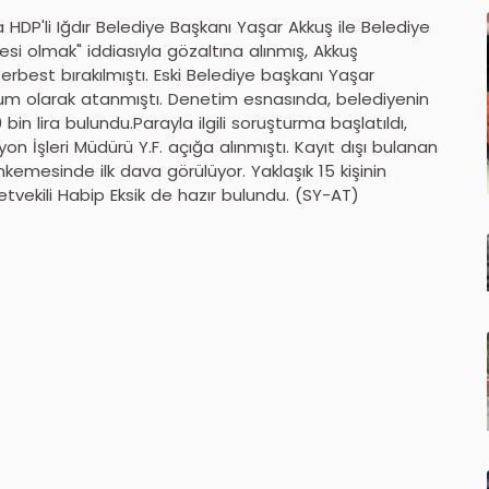
HDP'li Iğdır Belediye Başkanı Yaşar Akkuş ile Belediye
esi olmak" iddiasıyla gözaltına alınmış, Akkuş
erbest bırakılmıştı. Eski Belediye başkanı Yaşar
ayyum olarak atanmıştı. Denetim esnasında, belediyenin
bin lira bulundu.Parayla ilgili soruşturma başlatıldı,
n İşleri Müdürü Y.F. açığa alınmıştı. Kayıt dışı bulanan
ahkemesinde ilk dava görülüyor. Yaklaşık 15 kişinin
etvekili Habip Eksik de hazır bulundu. (SY-AT)