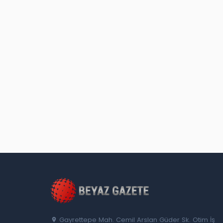
Gayrettepe Mah. Cemil Arslan Güder Sk. Otim İş