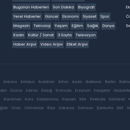
Bugünün Haberleri
Son Dakika
Biyografi
E
Yerel Haberler
Güncel
Ekonomi
Siyaset
Spor
Ö
Magazin
Teknoloji
Yaşam
Eğitim
Sağlık
Dünya
Se
Kadın
Kültür / Sanat
3.Sayfa
Televizyon
Haber Arşivi
Video Arşivi
Etiket Arşivi
Ankara
Antalya
Ardahan
Artvin
Aydın
Balıkesir
Bartın
Batm
akır
Düzce
Edirne
Elazığ
Erzincan
Erzurum
Eskişehir
Gaziant
k
Karaman
Kars
Kastamonu
Kayseri
Kilis
Kırıkkale
Kırklareli
iğde
Ordu
Osmaniye
Rize
Sakarya
Samsun
Şanlıurfa
Siirt
S