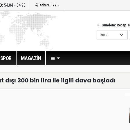
O
: 54,84 - 54,93
Ankara
º22
Gündem:
Recep T
SPOR
MAGAZİN
dışı 300 bin lira ile ilgili dava başladı