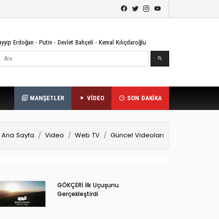
ayyip Erdoğan
-
Putin
-
Devlet Bahçeli
-
Kemal Kılıçdaroğlu
Ara
MANŞETLER
VİDEO
SON DAKİKA
Ana Sayfa
Video
Web TV
Güncel Videoları
GÖKÇERİ İlk Uçuşunu
Gerçekleştirdi