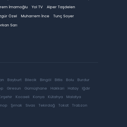
krem İmamoğlu
Yol TV
Alper Taşdelen
zgür Özel
Muharrem İnce
Tunç Soyer
rkan Sarı
an
Bayburt
Bilecik
Bingöl
Bitlis
Bolu
Burdur
ep
Giresun
Gümüşhane
Hakkari
Hatay
Iğdır
Kırşehir
Kocaeli
Konya
Kütahya
Malatya
inop
Şırnak
Sivas
Tekirdağ
Tokat
Trabzon