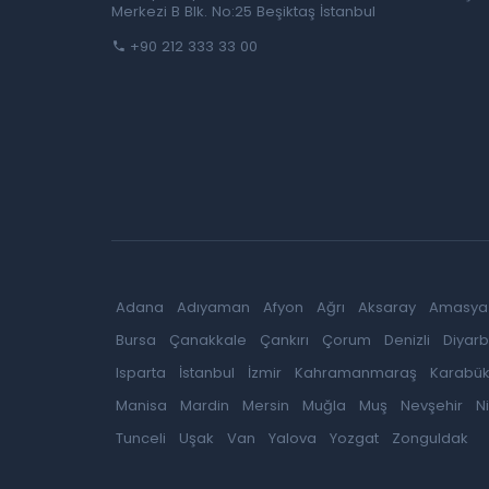
Merkezi B Blk. No:25 Beşiktaş İstanbul
+90 212 333 33 00
Adana
Adıyaman
Afyon
Ağrı
Aksaray
Amasya
Bursa
Çanakkale
Çankırı
Çorum
Denizli
Diyarb
Isparta
İstanbul
İzmir
Kahramanmaraş
Karabü
Manisa
Mardin
Mersin
Muğla
Muş
Nevşehir
N
Tunceli
Uşak
Van
Yalova
Yozgat
Zonguldak