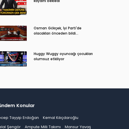
kaydını bekledi
Osman Gökçek, İyi Parti'de
olacakları önceden bildi...
Huggy Wuggy oyuncağı çocukları
olumsuz etkiliyor
ündem Konular
ecep Tayyip Erdoğan
Kemal Kılıçdaroğlu
elal Şengör
Ampute Milli Takımı
Mansur Yavaş