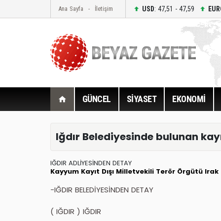
USD
: 47,51 - 47,59
EUR
Ana Sayfa
İletişim
GÜNCEL
SİYASET
EKONOMİ
Iğdır Belediyesinde bulunan kayıt 
IĞDIR ADLİYESİNDEN DETAY
Kayyum
Kayıt Dışı
Milletvekili
Terör Örgütü
Irak
-IĞDIR BELEDİYESİNDEN DETAY
( IĞDIR ) IĞDIR