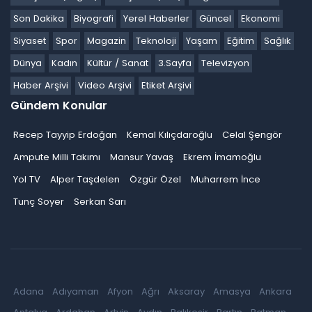
Son Dakika
Biyografi
Yerel Haberler
Güncel
Ekonomi
Siyaset
Spor
Magazin
Teknoloji
Yaşam
Eğitim
Sağlık
Dünya
Kadın
Kültür / Sanat
3.Sayfa
Televizyon
Haber Arşivi
Video Arşivi
Etiket Arşivi
Gündem Konular
Recep Tayyip Erdoğan
Kemal Kılıçdaroğlu
Celal Şengör
Ampute Milli Takımı
Mansur Yavaş
Ekrem İmamoğlu
Yol TV
Alper Taşdelen
Özgür Özel
Muharrem İnce
Tunç Soyer
Serkan Sarı
Adana
Adıyaman
Afyon
Ağrı
Aksaray
Amasya
Ankara