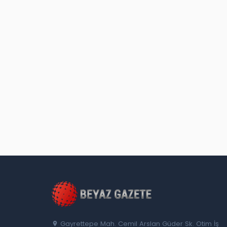
Gayrettepe Mah. Cemil Arslan Güder Sk. Otim İş