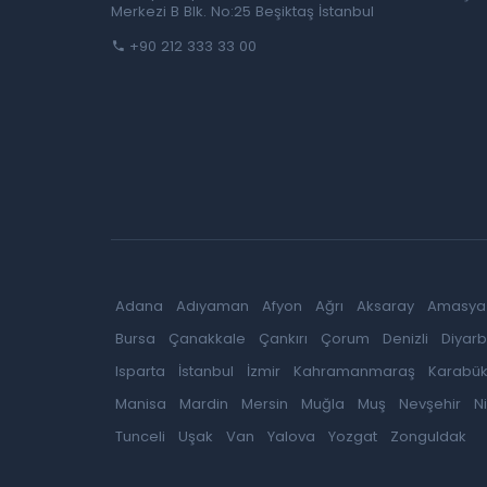
Merkezi B Blk. No:25 Beşiktaş İstanbul
+90 212 333 33 00
Adana
Adıyaman
Afyon
Ağrı
Aksaray
Amasya
Bursa
Çanakkale
Çankırı
Çorum
Denizli
Diyarb
Isparta
İstanbul
İzmir
Kahramanmaraş
Karabü
Manisa
Mardin
Mersin
Muğla
Muş
Nevşehir
N
Tunceli
Uşak
Van
Yalova
Yozgat
Zonguldak