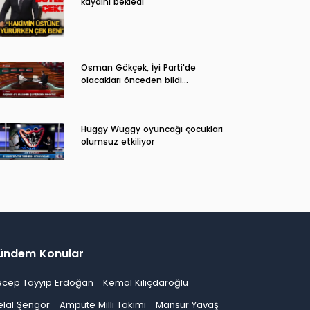
kaydını bekledi
Osman Gökçek, İyi Parti'de
olacakları önceden bildi...
Huggy Wuggy oyuncağı çocukları
olumsuz etkiliyor
ündem Konular
ecep Tayyip Erdoğan
Kemal Kılıçdaroğlu
elal Şengör
Ampute Milli Takımı
Mansur Yavaş