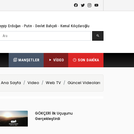
ayyip Erdoğan
-
Putin
-
Devlet Bahçeli
-
Kemal Kılıçdaroğlu
Ara
MANŞETLER
VİDEO
SON DAKİKA
Ana Sayfa
Video
Web TV
Güncel Videoları
GÖKÇERİ İlk Uçuşunu
Gerçekleştirdi