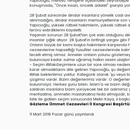
Yapıcıoğlu, merkez Yenişehir ilçesindeki Seyrantepe
konuşmada, "Önce insan, öncelik adalet" şiarıyla yola çı
28 Şubat sürecinde dindar insanlara yönelik cadı avı 
alınmadığını, dindar insanların memuriyetlerine son v
Yapıcıoğlu, yüksek rütbeli hakimlerin, yüksek rütbeli 
terörü estirdiklerini kaydetti.
Yaşanan sorunun 28 Şubat'tan çok eski olduğunu dile
insanlar çığlık atıyor. 28 Şubat'ın brifingli yargısı g
Onların büyük bir kısmı başka hakimlerin karşısında 
cezaevlerine hapsettiği Yusufiler cezaevlerinde ka
tecelli etmiş olmaz. Anneler onların yolunu gözlemey
buluncaya kadar zulme uğramış halkın sesini ulaştır
- Seçim ittifakıSeçimlere uzun bir süre olması nedeniy
karar almadıklarını dile getiren Yapıcıoğlu, şu değe
ittifak beklentimiz yoktur. Kategorik olarak 'şu veya bu
çizgimiz vardır. Bizim değerlerimiz vardır. O değerle
bulunmayız. Herkes şunu bilsin. İslam'a ve bizim değ
saldıran insanlara bizim yürüyecek tek bir adımımız y
menfaatine, ümmetin maslahatına feda etmişizdir, 
liste ile gidilen seçim sonucunda Metin Kaya, il başka
Gözleme
Ümmet
Cezaevleri
İl Kongresi
Başörtü
11 Mart 2018 Pazar günü yayınlandı