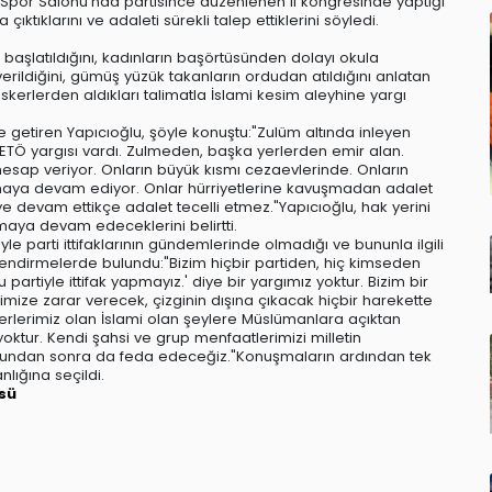
 Spor Salonu'nda partisince düzenlenen il kongresinde yaptığı
ktıklarını ve adaleti sürekli talep ettiklerini söyledi.
başlatıldığını, kadınların başörtüsünden dolayı okula
erildiğini, gümüş yüzük takanların ordudan atıldığını anlatan
askerlerden aldıkları talimatla İslami kesim aleyhine yargı
 getiren Yapıcıoğlu, şöyle konuştu:"Zulüm altında inleyen
ibi FETÖ yargısı vardı. Zulmeden, başka yerlerden emir alan.
hesap veriyor. Onların büyük kısmı cezaevlerinde. Onların
lmaya devam ediyor. Onlar hürriyetlerine kavuşmadan adalet
e devam ettikçe adalet tecelli etmez."Yapıcıoğlu, hak yerini
maya devam edeceklerini belirtti.
le parti ittifaklarının gündemlerinde olmadığı ve bununla ilgili
rlendirmelerde bulundu:"Bizim hiçbir partiden, hiç kimseden
 partiyle ittifak yapmayız.' diye bir yargımız yoktur. Bizim bir
rimize zarar verecek, çizginin dışına çıkacak hiçbir harekette
erlerimiz olan İslami olan şeylere Müslümanlara açıktan
oktur. Kendi şahsi ve grup menfaatlerimizi milletin
bundan sonra da feda edeceğiz."Konuşmaların ardından tek
nlığına seçildi.
sü