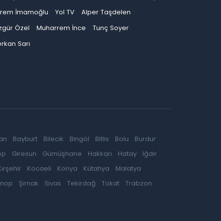
krem İmamoğlu
Yol TV
Alper Taşdelen
zgür Özel
Muharrem İnce
Tunç Soyer
rkan Sarı
an
Bayburt
Bilecik
Bingöl
Bitlis
Bolu
Burdur
ep
Giresun
Gümüşhane
Hakkari
Hatay
Iğdır
Kırşehir
Kocaeli
Konya
Kütahya
Malatya
inop
Şırnak
Sivas
Tekirdağ
Tokat
Trabzon