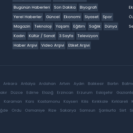
Bugünün Haberleri
Son Dakika
Biyografi
E
Yerel Haberler
Güncel
Ekonomi
Siyaset
Spor
Ö
Magazin
Teknoloji
Yaşam
Eğitim
Sağlık
Dünya
Se
Kadın
Kültür / Sanat
3.Sayfa
Televizyon
Haber Arşivi
Video Arşivi
Etiket Arşivi
Ankara
Antalya
Ardahan
Artvin
Aydın
Balıkesir
Bartın
Batm
akır
Düzce
Edirne
Elazığ
Erzincan
Erzurum
Eskişehir
Gaziant
k
Karaman
Kars
Kastamonu
Kayseri
Kilis
Kırıkkale
Kırklareli
iğde
Ordu
Osmaniye
Rize
Sakarya
Samsun
Şanlıurfa
Siirt
S