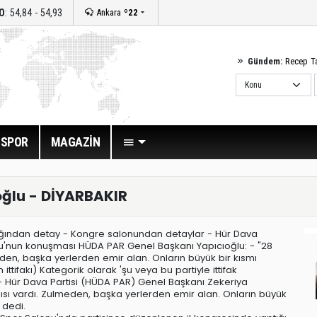
O
: 54,84 - 54,93
Ankara
º22
Gündem:
Recep T
SPOR
MAGAZİN
oğlu - DİYARBAKIR
ağından detay - Kongre salonundan detaylar - Hür Dava
lu'nun konuşması HÜDA PAR Genel Başkanı Yapıcıoğlu: - "28
lmeden, başka yerlerden emir alan. Onların büyük bir kısmı
ttifakı) Kategorik olarak 'şu veya bu partiyle ittifak
 - Hür Dava Partisi (HÜDA PAR) Genel Başkanı Zekeriya
argısı vardı. Zulmeden, başka yerlerden emir alan. Onların büyük
 dedi.