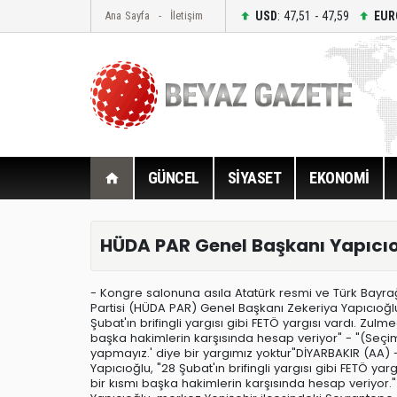
USD
: 47,51 - 47,59
EUR
Ana Sayfa
İletişim
GÜNCEL
SİYASET
EKONOMİ
HÜDA PAR Genel Başkanı Yapıcı
- Kongre salonuna asıla Atatürk resmi ve Türk Bayr
Partisi (HÜDA PAR) Genel Başkanı Zekeriya Yapıcıoğ
Şubat'ın brifingli yargısı gibi FETÖ yargısı vardı. Zu
başka hakimlerin karşısında hesap veriyor" - "(Seçim i
yapmayız.' diye bir yargımız yoktur"DİYARBAKIR (AA)
Yapıcıoğlu, "28 Şubat'ın brifingli yargısı gibi FETÖ y
bir kısmı başka hakimlerin karşısında hesap veriyor."