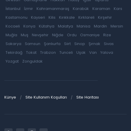
İstanbul
İzmir
Kahramanmaraş
Karabük
Karaman
Kars
Kastamonu
Kayseri
Kilis
Kırıkkale
Kırklareli
Kırşehir
Kocaeli
Konya
Kütahya
Malatya
Manisa
Mardin
Mersin
Muğla
Muş
Nevşehir
Niğde
Ordu
Osmaniye
Rize
Sakarya
Samsun
Şanlıurfa
Siirt
Sinop
Şırnak
Sivas
Tekirdağ
Tokat
Trabzon
Tunceli
Uşak
Van
Yalova
Yozgat
Zonguldak
Künye
Site Kullanım Koşulları
Site Haritası