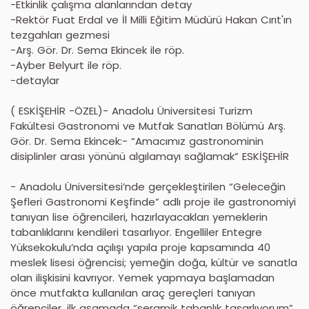
-Etkinlik çalışma alanlarından detay
-Rektör Fuat Erdal ve İl Milli Eğitim Müdürü Hakan Cırıt'ın
tezgahları gezmesi
-Arş. Gör. Dr. Sema Ekincek ile röp.
-Ayber Belyurt ile röp.
-detaylar
( ESKİŞEHİR -ÖZEL)- Anadolu Üniversitesi Turizm
Fakültesi Gastronomi ve Mutfak Sanatları Bölümü Arş.
Gör. Dr. Sema Ekincek:- “Amacımız gastronominin
disiplinler arası yönünü algılamayı sağlamak” ESKİŞEHİR
- Anadolu Üniversitesi’nde gerçekleştirilen “Geleceğin
Şefleri Gastronomi Keşfinde” adlı proje ile gastronomiyi
tanıyan lise öğrencileri, hazırlayacakları yemeklerin
tabanlıklarını kendileri tasarlıyor. Engelliler Entegre
Yüksekokulu’nda açılışı yapıla proje kapsamında 40
meslek lisesi öğrencisi; yemeğin doğa, kültür ve sanatla
olan ilişkisini kavrıyor. Yemek yapmaya başlamadan
önce mutfakta kullanılan araç gereçleri tanıyan
öğrenciler, ilk aşamada “seramik tabanlık tasarlıyorum”