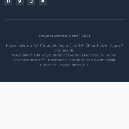
BeyazGazete.Com ' 2021
Haber sitemiz AA (Anadolu Ajansı) ve İHA (İhlas Haber Ajansı)
abonesidir.
Web sitemizde yayınlanan haberlerin telif hakları haber
kaynaklarına aittir. Kaynakları beraberinde belirtilmiştir.
Haberleri kopyalamayınız.