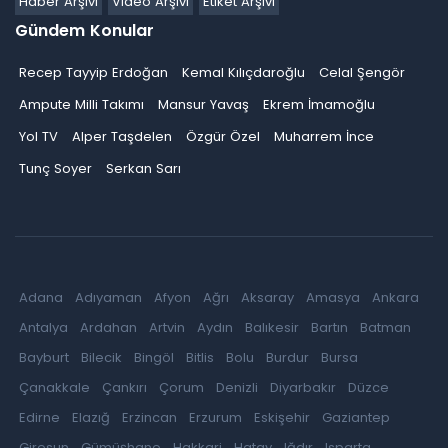
Haber Arşivi
Video Arşivi
Etiket Arşivi
Gündem Konular
Recep Tayyip Erdoğan
Kemal Kılıçdaroğlu
Celal Şengör
Ampute Milli Takımı
Mansur Yavaş
Ekrem İmamoğlu
Yol TV
Alper Taşdelen
Özgür Özel
Muharrem İnce
Tunç Soyer
Serkan Sarı
Adana
Adıyaman
Afyon
Ağrı
Aksaray
Amasya
Ankara
Antalya
Ardahan
Artvin
Aydın
Balıkesir
Bartın
Batman
Bayburt
Bilecik
Bingöl
Bitlis
Bolu
Burdur
Bursa
Çanakkale
Çankırı
Çorum
Denizli
Diyarbakır
Düzce
Edirne
Elazığ
Erzincan
Erzurum
Eskişehir
Gaziantep
Giresun
Gümüşhane
Hakkari
Hatay
Iğdır
Isparta