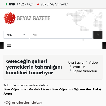
USD
: 47,52 - 47,61
EURO
: 54,77 - 54,87
Ara
Geleceğin şefleri
Ana Sayfa
Video
yemeklerin tabanlığını
Web TV
Eğitim Videoları
kendileri tasarlıyor
Tabanlık tasarımından detay
Lise Öğrencisi
Meslek Lisesi
Lise Öğrenci
Öğrenciler
Bakış
Açısı
-Öğrencilerden detay