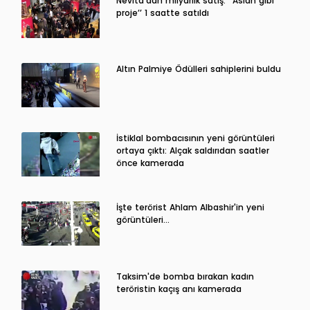
Nevita’dan milyarlık satış: ‘’Aslan gibi
proje’’ 1 saatte satıldı
Altın Palmiye Ödülleri sahiplerini buldu
İstiklal bombacısının yeni görüntüleri
ortaya çıktı: Alçak saldırıdan saatler
önce kamerada
İşte terörist Ahlam Albashir'in yeni
görüntüleri…
Taksim'de bomba bırakan kadın
teröristin kaçış anı kamerada