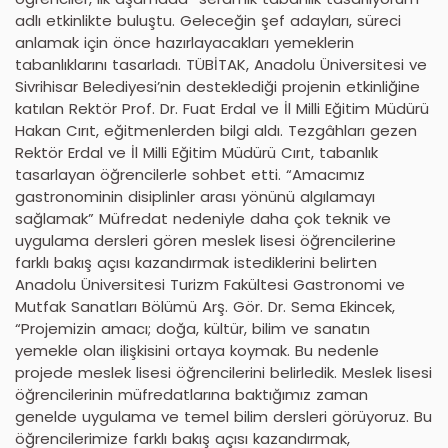
adlı etkinlikte buluştu. Geleceğin şef adayları, süreci
anlamak için önce hazırlayacakları yemeklerin
tabanlıklarını tasarladı. TÜBİTAK, Anadolu Üniversitesi ve
Sivrihisar Belediyesi’nin desteklediği projenin etkinliğine
katılan Rektör Prof. Dr. Fuat Erdal ve İl Milli Eğitim Müdürü
Hakan Cırıt, eğitmenlerden bilgi aldı. Tezgâhları gezen
Rektör Erdal ve İl Milli Eğitim Müdürü Cırıt, tabanlık
tasarlayan öğrencilerle sohbet etti. “Amacımız
gastronominin disiplinler arası yönünü algılamayı
sağlamak” Müfredat nedeniyle daha çok teknik ve
uygulama dersleri gören meslek lisesi öğrencilerine
farklı bakış açısı kazandırmak istediklerini belirten
Anadolu Üniversitesi Turizm Fakültesi Gastronomi ve
Mutfak Sanatları Bölümü Arş. Gör. Dr. Sema Ekincek,
“Projemizin amacı; doğa, kültür, bilim ve sanatın
yemekle olan ilişkisini ortaya koymak. Bu nedenle
projede meslek lisesi öğrencilerini belirledik. Meslek lisesi
öğrencilerinin müfredatlarına baktığımız zaman
genelde uygulama ve temel bilim dersleri görüyoruz. Bu
öğrencilerimize farklı bakış açısı kazandırmak,