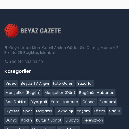
Gayrettepe Mah. Cemil Arslan Güder Sk. Otim İş Merkezi B
Blk. No:25 Beşiktaş İstanbul
+90 212 333 33 00
Kategoriler
Video
Beyaz TV Arşivi
Foto Galeri
Yazarlar
Manşetler (Bugün)
Manşetler (Dün)
Bugünün Haberleri
Son Dakika
Biyografi
Yerel Haberler
Güncel
Ekonomi
Siyaset
Spor
Magazin
Teknoloji
Yaşam
Eğitim
Sağlık
Dünya
Kadın
Kültür / Sanat
3.Sayfa
Televizyon