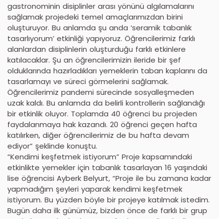
gastronominin disiplinler arası yönünü algılamalarını
sağlamak projedeki temel amaçlarımızdan birini
oluşturuyor. Bu anlamda şu anda ‘seramik tabanlık
tasarlıyorum’ etkinliği yapıyoruz. Öğrencilerimiz farklı
alanlardan disiplinlerin oluşturduğu farklı etkinlere
katılacaklar. Şu an öğrencilerimizin ileride bir şef
olduklarında hazırladıkları yemeklerin taban kaplarını da
tasarlamayı ve süreci görmelerini sağlamak.
Öğrencilerimiz pandemi sürecinde sosyalleşmeden
uzak kaldı. Bu anlamda da belirli kontrollerin sağlandığı
bir etkinlik oluyor. Toplamda 40 öğrenci bu projeden
faydalanmaya hak kazandı. 20 öğrenci geçen hafta
katılırken, diğer öğrencilerimiz de bu hafta devam
ediyor” şeklinde konuştu.
“Kendimi keşfetmek istiyorum” Proje kapsamındaki
etkinlikte yemekler için tabanlık tasarlayan 16 yaşındaki
lise öğrencisi Ayberk Belyurt, “Proje ile bu zamana kadar
yapmadığım şeyleri yaparak kendimi keşfetmek
istiyorum. Bu yüzden böyle bir projeye katılmak istedim.
Bugün daha ilk günümüz, bizden önce de farklı bir grup