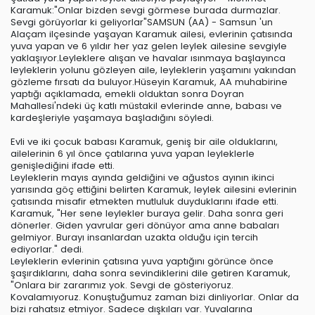
Karamuk:"Onlar bizden sevgi görmese burada durmazlar.
Sevgi görüyorlar ki geliyorlar"SAMSUN (AA) - Samsun 'un
Alaçam ilçesinde yaşayan Karamuk ailesi, evlerinin çatısında
yuva yapan ve 6 yıldır her yaz gelen leylek ailesine sevgiyle
yaklaşıyor.Leyleklere alışan ve havalar ısınmaya başlayınca
leyleklerin yolunu gözleyen aile, leyleklerin yaşamını yakından
gözleme fırsatı da buluyor.Hüseyin Karamuk, AA muhabirine
yaptığı açıklamada, emekli olduktan sonra Doyran
Mahallesi'ndeki üç katlı müstakil evlerinde anne, babası ve
kardeşleriyle yaşamaya başladığını söyledi.
Evli ve iki çocuk babası Karamuk, geniş bir aile olduklarını,
ailelerinin 6 yıl önce çatılarına yuva yapan leyleklerle
genişlediğini ifade etti.
Leyleklerin mayıs ayında geldiğini ve ağustos ayının ikinci
yarısında göç ettiğini belirten Karamuk, leylek ailesini evlerinin
çatısında misafir etmekten mutluluk duyduklarını ifade etti.
Karamuk, "Her sene leylekler buraya gelir. Daha sonra geri
dönerler. Giden yavrular geri dönüyor ama anne babaları
gelmiyor. Burayı insanlardan uzakta olduğu için tercih
ediyorlar." dedi.
Leyleklerin evlerinin çatısına yuva yaptığını görünce önce
şaşırdıklarını, daha sonra sevindiklerini dile getiren Karamuk,
"Onlara bir zararımız yok. Sevgi de gösteriyoruz.
Kovalamıyoruz. Konuştuğumuz zaman bizi dinliyorlar. Onlar da
bizi rahatsız etmiyor. Sadece dışkıları var. Yuvalarına