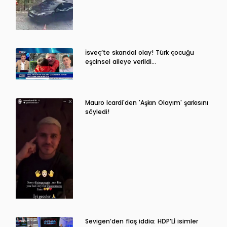
İsveç’te skandal olay! Türk çocuğu
eşcinsel aileye verildi…
Mauro Icardi'den 'Aşkın Olayım' şarkısını
söyledi!
Sevigen’den flaş iddia: HDP’Lİ isimler