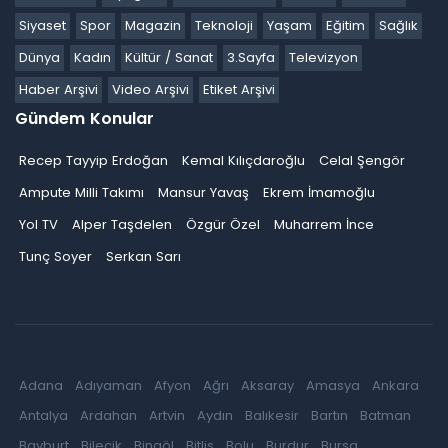
Siyaset
Spor
Magazin
Teknoloji
Yaşam
Eğitim
Sağlık
Dünya
Kadın
Kültür / Sanat
3.Sayfa
Televizyon
Haber Arşivi
Video Arşivi
Etiket Arşivi
Gündem Konular
Recep Tayyip Erdoğan
Kemal Kılıçdaroğlu
Celal Şengör
Ampute Milli Takımı
Mansur Yavaş
Ekrem İmamoğlu
Yol TV
Alper Taşdelen
Özgür Özel
Muharrem İnce
Tunç Soyer
Serkan Sarı
Adana
Adıyaman
Afyon
Ağrı
Aksaray
Amasya
Ankara
Antalya
Ardahan
Artvin
Aydın
Balıkesir
Bartın
Batman
Bayburt
Bilecik
Bingöl
Bitlis
Bolu
Burdur
Bursa