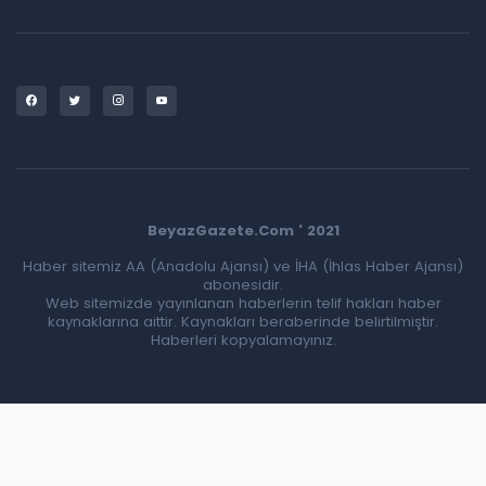
BeyazGazete.Com ' 2021
Haber sitemiz AA (Anadolu Ajansı) ve İHA (İhlas Haber Ajansı)
abonesidir.
Web sitemizde yayınlanan haberlerin telif hakları haber
kaynaklarına aittir. Kaynakları beraberinde belirtilmiştir.
Haberleri kopyalamayınız.