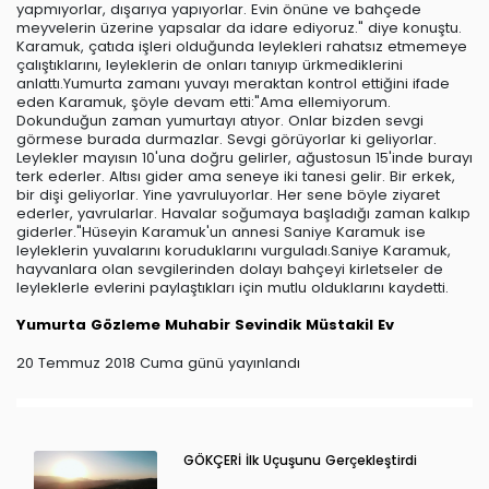
yapmıyorlar, dışarıya yapıyorlar. Evin önüne ve bahçede
meyvelerin üzerine yapsalar da idare ediyoruz." diye konuştu.
Karamuk, çatıda işleri olduğunda leylekleri rahatsız etmemeye
çalıştıklarını, leyleklerin de onları tanıyıp ürkmediklerini
anlattı.Yumurta zamanı yuvayı meraktan kontrol ettiğini ifade
eden Karamuk, şöyle devam etti:"Ama ellemiyorum.
Dokunduğun zaman yumurtayı atıyor. Onlar bizden sevgi
görmese burada durmazlar. Sevgi görüyorlar ki geliyorlar.
Leylekler mayısın 10'una doğru gelirler, ağustosun 15'inde burayı
terk ederler. Altısı gider ama seneye iki tanesi gelir. Bir erkek,
bir dişi geliyorlar. Yine yavruluyorlar. Her sene böyle ziyaret
ederler, yavrularlar. Havalar soğumaya başladığı zaman kalkıp
giderler."Hüseyin Karamuk'un annesi Saniye Karamuk ise
leyleklerin yuvalarını koruduklarını vurguladı.Saniye Karamuk,
hayvanlara olan sevgilerinden dolayı bahçeyi kirletseler de
leyleklerle evlerini paylaştıkları için mutlu olduklarını kaydetti.
Yumurta
Gözleme
Muhabir
Sevindik
Müstakil Ev
20 Temmuz 2018 Cuma günü yayınlandı
GÖKÇERİ İlk Uçuşunu Gerçekleştirdi