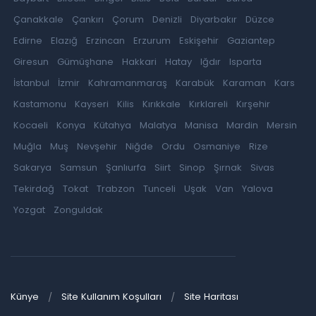
Çanakkale
Çankırı
Çorum
Denizli
Diyarbakır
Düzce
Edirne
Elazığ
Erzincan
Erzurum
Eskişehir
Gaziantep
Giresun
Gümüşhane
Hakkari
Hatay
Iğdır
Isparta
İstanbul
İzmir
Kahramanmaraş
Karabük
Karaman
Kars
Kastamonu
Kayseri
Kilis
Kırıkkale
Kırklareli
Kırşehir
Kocaeli
Konya
Kütahya
Malatya
Manisa
Mardin
Mersin
Muğla
Muş
Nevşehir
Niğde
Ordu
Osmaniye
Rize
Sakarya
Samsun
Şanlıurfa
Siirt
Sinop
Şırnak
Sivas
Tekirdağ
Tokat
Trabzon
Tunceli
Uşak
Van
Yalova
Yozgat
Zonguldak
Künye
Site Kullanım Koşulları
Site Haritası