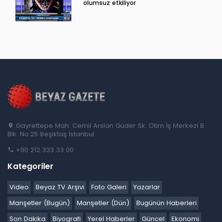
olumsuz etkiliyor
Gayrettepe Mah. Cemil Arslan Güder Sk. Otim İş Merkezi B
Blk. No:25 Beşiktaş İstanbul
+90 212 333 33 00
Kategoriler
Video
Beyaz TV Arşivi
Foto Galeri
Yazarlar
Manşetler (Bugün)
Manşetler (Dün)
Bugünün Haberleri
Son Dakika
Biyografi
Yerel Haberler
Güncel
Ekonomi