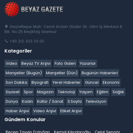
Gayrettepe Mah. Cemil Arslan Güder Sk. Otim İş Merkezi B
Blk. No:25 Beşiktaş İstanbul
+90 212 333 33 00
Kategoriler
Video
Beyaz TV Arşivi
Foto Galeri
Yazarlar
Manşetler (Bugün)
Manşetler (Dün)
Bugünün Haberleri
Son Dakika
Biyografi
Yerel Haberler
Güncel
Ekonomi
Siyaset
Spor
Magazin
Teknoloji
Yaşam
Eğitim
Sağlık
Dünya
Kadın
Kültür / Sanat
3.Sayfa
Televizyon
Haber Arşivi
Video Arşivi
Etiket Arşivi
Gündem Konular
Recep Tayyip Erdoğan
Kemal Kılıçdaroğlu
Celal Şengör