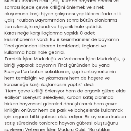
Müdürü İbrahim Halil Çalış, Kurban Bayramı öncesi ve
sonrası ilçede çevre kirliliğini önlemek ve sinek
oluşumuna karşı hijyen çalışması yaptıklarını ifade etti.
Çalış, “Kurban Bayramı’ndan sonra bütün alanlarımız
temizlendi, kireçlendi ve hijyenik hale getirildi.
Karasineğe karşı ilaçlanma yapıldı. 8 adet
kesimhanemiz vardı. Bu 8 kesimhaneler de bayramın
1'inci gününden itibaren temizlendi, ilaçlandı ve
kullanıma hazır hale getirildi.
Temizlik İşleri Müdürlüğü ve Veteriner İşleri Müdürlüğü, iş
birliği yaparak bayramın 1'inci gününden bu yana
Esenyurt’un bütün sokaklarının, çöp konteynerlerinin
hem temizliğini ve yıkamasını hem de haşere ve
karasineğe karşı ilaçlamasını yaptık” dedi.
“Hem çevre kirliliği önleniyor hem de organik gübre elde
ediliyor” Esenyurt Belediyesi, kurban satış alanında
biriken hayvansal gübreleri dönüştürerek hem çevre
kirliliğini önlüyor hem de park ve bahçelerde kullanmak
için organik bitki gübresi elde ediyor. Bir ay süren kurban
satış sürecinde tonlarca hayvan gübresi oluştuğunu
söyleyen Veteriner İşleri Müdürü Çalış, “Bu atıkları