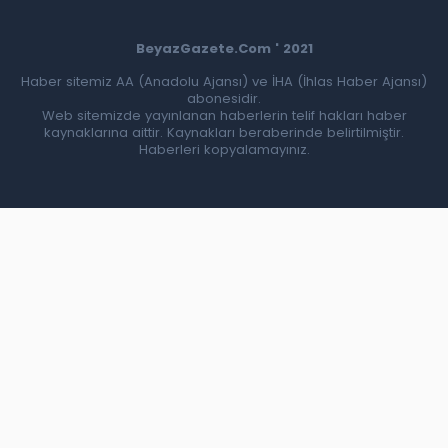
BeyazGazete.Com ' 2021
Haber sitemiz AA (Anadolu Ajansı) ve İHA (İhlas Haber Ajansı)
abonesidir.
Web sitemizde yayınlanan haberlerin telif hakları haber
kaynaklarına aittir. Kaynakları beraberinde belirtilmiştir.
Haberleri kopyalamayınız.