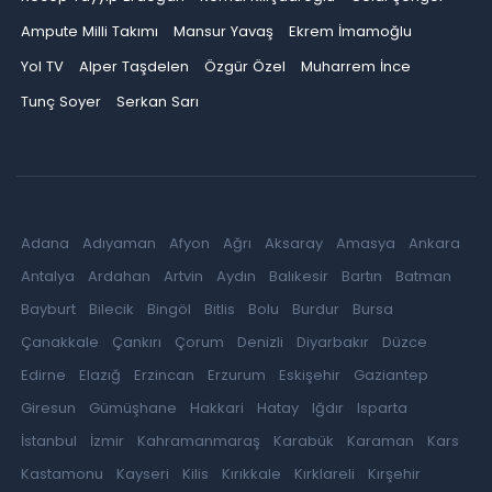
Ampute Milli Takımı
Mansur Yavaş
Ekrem İmamoğlu
Yol TV
Alper Taşdelen
Özgür Özel
Muharrem İnce
Tunç Soyer
Serkan Sarı
Adana
Adıyaman
Afyon
Ağrı
Aksaray
Amasya
Ankara
Antalya
Ardahan
Artvin
Aydın
Balıkesir
Bartın
Batman
Bayburt
Bilecik
Bingöl
Bitlis
Bolu
Burdur
Bursa
Çanakkale
Çankırı
Çorum
Denizli
Diyarbakır
Düzce
Edirne
Elazığ
Erzincan
Erzurum
Eskişehir
Gaziantep
Giresun
Gümüşhane
Hakkari
Hatay
Iğdır
Isparta
İstanbul
İzmir
Kahramanmaraş
Karabük
Karaman
Kars
Kastamonu
Kayseri
Kilis
Kırıkkale
Kırklareli
Kırşehir