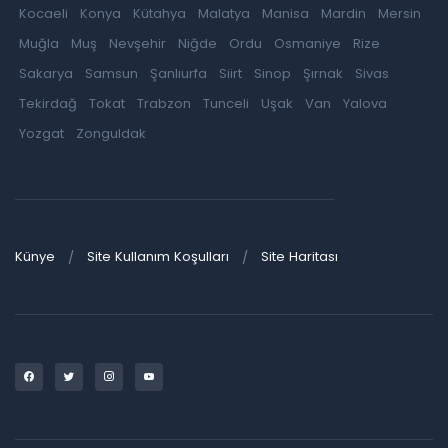
Kocaeli
Konya
Kütahya
Malatya
Manisa
Mardin
Mersin
Muğla
Muş
Nevşehir
Niğde
Ordu
Osmaniye
Rize
Sakarya
Samsun
Şanlıurfa
Siirt
Sinop
Şırnak
Sivas
Tekirdağ
Tokat
Trabzon
Tunceli
Uşak
Van
Yalova
Yozgat
Zonguldak
Künye
Site Kullanım Koşulları
Site Haritası