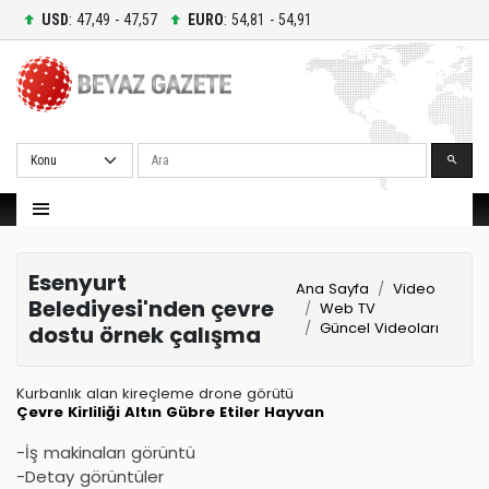
USD
: 47,49 - 47,57
EURO
: 54,81 - 54,91
Ara
Esenyurt
Ana Sayfa
Video
Belediyesi'nden çevre
Web TV
Güncel Videoları
dostu örnek çalışma
Kurbanlık alan kireçleme drone görütü
Çevre Kirliliği
Altın
Gübre
Etiler
Hayvan
-İş makinaları görüntü
-Detay görüntüler