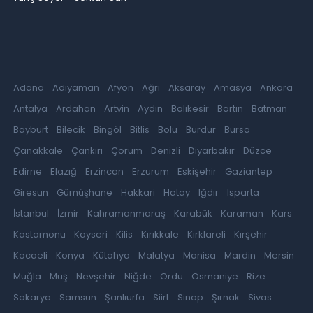
Adana
Adıyaman
Afyon
Ağrı
Aksaray
Amasya
Ankara
Antalya
Ardahan
Artvin
Aydın
Balıkesir
Bartın
Batman
Bayburt
Bilecik
Bingöl
Bitlis
Bolu
Burdur
Bursa
Çanakkale
Çankırı
Çorum
Denizli
Diyarbakır
Düzce
Edirne
Elazığ
Erzincan
Erzurum
Eskişehir
Gaziantep
Giresun
Gümüşhane
Hakkari
Hatay
Iğdır
Isparta
İstanbul
İzmir
Kahramanmaraş
Karabük
Karaman
Kars
Kastamonu
Kayseri
Kilis
Kırıkkale
Kırklareli
Kırşehir
Kocaeli
Konya
Kütahya
Malatya
Manisa
Mardin
Mersin
Muğla
Muş
Nevşehir
Niğde
Ordu
Osmaniye
Rize
Sakarya
Samsun
Şanlıurfa
Siirt
Sinop
Şırnak
Sivas