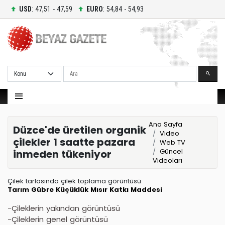
USD
: 47,51 - 47,59
EURO
: 54,84 - 54,93
Ara
Ana Sayfa
Düzce'de üretilen organik
Video
çilekler 1 saatte pazara
Web TV
Güncel
inmeden tükeniyor
Videoları
Çilek tarlasında çilek toplama görüntüsü
Tarım
Gübre
Küçüklük
Mısır
Katkı Maddesi
-Çileklerin yakından görüntüsü
-Çileklerin genel görüntüsü