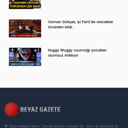
Osman Gökçek, İyi Parti'de olacakları
önceden bildi...
Huggy Wuggy oyuncağı çocukları
olumsuz etkiliyor
Gayrettepe Mah. Cemil Arslan Güder Sk. Otim İş Merkezi B