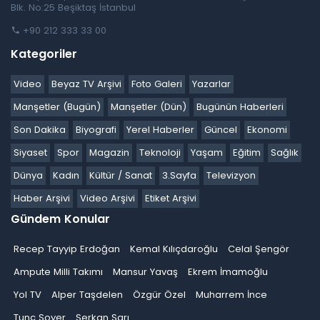
Blk. No:25 Beşiktaş İstanbul
+90 212 333 33 00
Kategoriler
Video
Beyaz TV Arşivi
Foto Galeri
Yazarlar
Manşetler (Bugün)
Manşetler (Dün)
Bugünün Haberleri
Son Dakika
Biyografi
Yerel Haberler
Güncel
Ekonomi
Siyaset
Spor
Magazin
Teknoloji
Yaşam
Eğitim
Sağlık
Dünya
Kadın
Kültür / Sanat
3.Sayfa
Televizyon
Haber Arşivi
Video Arşivi
Etiket Arşivi
Gündem Konular
Recep Tayyip Erdoğan
Kemal Kılıçdaroğlu
Celal Şengör
Ampute Milli Takımı
Mansur Yavaş
Ekrem İmamoğlu
Yol TV
Alper Taşdelen
Özgür Özel
Muharrem İnce
Tunç Soyer
Serkan Sarı