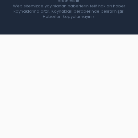
abonesidir.
Web sitemizde yayınlanan haberlerin telif hakları haber
kaynaklarına aittir. Kaynakları beraberinde belirtilmiştir.
Haberleri kopyalamayınız.