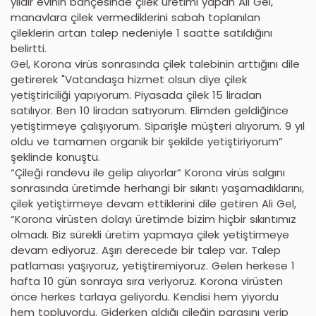
yıldır evinin bahçesinde çilek üretimi yapan Ali Gel,
manavlara çilek vermediklerini sabah toplanılan
çileklerin artan talep nedeniyle 1 saatte satıldığını
belirtti.
Gel, Korona virüs sonrasında çilek talebinin arttığını dile
getirerek "Vatandaşa hizmet olsun diye çilek
yetiştiriciliği yapıyorum. Piyasada çilek 15 liradan
satılıyor. Ben 10 liradan satıyorum. Elimden geldiğince
yetiştirmeye çalışıyorum. Siparişle müşteri alıyorum. 9 yıl
oldu ve tamamen organik bir şekilde yetiştiriyorum”
şeklinde konuştu.
“Çileği randevu ile gelip alıyorlar” Korona virüs salgını
sonrasında üretimde herhangi bir sıkıntı yaşamadıklarını,
çilek yetiştirmeye devam ettiklerini dile getiren Ali Gel,
“Korona virüsten dolayı üretimde bizim hiçbir sıkıntımız
olmadı. Biz sürekli üretim yapmaya çilek yetiştirmeye
devam ediyoruz. Aşırı derecede bir talep var. Talep
patlaması yaşıyoruz, yetiştiremiyoruz. Gelen herkese 1
hafta 10 gün sonraya sıra veriyoruz. Korona virüsten
önce herkes tarlaya geliyordu. Kendisi hem yiyordu
hem topluyordu. Giderken aldığı çileğin parasını verip