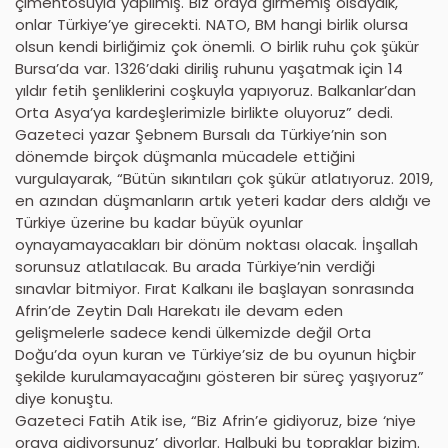
çimentosuyla yapılmış. Biz oraya girmemiş olsaydık,
onlar Türkiye’ye girecekti. NATO, BM hangi birlik olursa
olsun kendi birliğimiz çok önemli. O birlik ruhu çok şükür
Bursa’da var. 1326’daki diriliş ruhunu yaşatmak için 14
yıldır fetih şenliklerini coşkuyla yapıyoruz. Balkanlar’dan
Orta Asya’ya kardeşlerimizle birlikte oluyoruz” dedi.
Gazeteci yazar Şebnem Bursalı da Türkiye’nin son
dönemde birçok düşmanla mücadele ettiğini
vurgulayarak, “Bütün sıkıntıları çok şükür atlatıyoruz. 2019,
en azından düşmanların artık yeteri kadar ders aldığı ve
Türkiye üzerine bu kadar büyük oyunlar
oynayamayacakları bir dönüm noktası olacak. İnşallah
sorunsuz atlatılacak. Bu arada Türkiye’nin verdiği
sınavlar bitmiyor. Fırat Kalkanı ile başlayan sonrasında
Afrin’de Zeytin Dalı Harekatı ile devam eden
gelişmelerle sadece kendi ülkemizde değil Orta
Doğu’da oyun kuran ve Türkiye’siz de bu oyunun hiçbir
şekilde kurulamayacağını gösteren bir süreç yaşıyoruz”
diye konuştu.
Gazeteci Fatih Atik ise, “Biz Afrin’e gidiyoruz, bize ‘niye
oraya gidiyorsunuz’ diyorlar. Halbuki bu topraklar bizim.