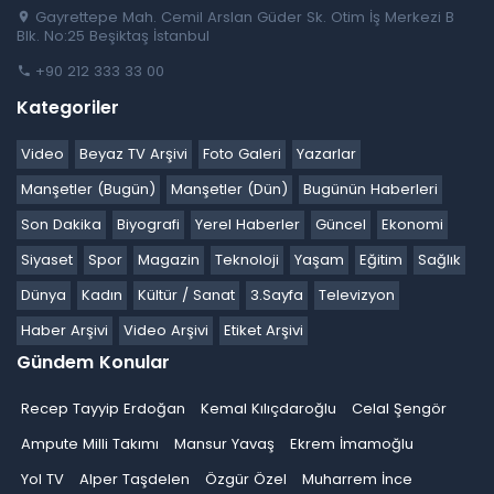
Gayrettepe Mah. Cemil Arslan Güder Sk. Otim İş Merkezi B
Blk. No:25 Beşiktaş İstanbul
+90 212 333 33 00
Kategoriler
Video
Beyaz TV Arşivi
Foto Galeri
Yazarlar
Manşetler (Bugün)
Manşetler (Dün)
Bugünün Haberleri
Son Dakika
Biyografi
Yerel Haberler
Güncel
Ekonomi
Siyaset
Spor
Magazin
Teknoloji
Yaşam
Eğitim
Sağlık
Dünya
Kadın
Kültür / Sanat
3.Sayfa
Televizyon
Haber Arşivi
Video Arşivi
Etiket Arşivi
Gündem Konular
Recep Tayyip Erdoğan
Kemal Kılıçdaroğlu
Celal Şengör
Ampute Milli Takımı
Mansur Yavaş
Ekrem İmamoğlu
Yol TV
Alper Taşdelen
Özgür Özel
Muharrem İnce