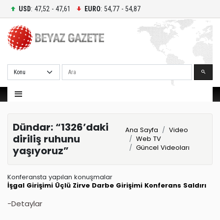
USD
: 47,52 - 47,61
EURO
: 54,77 - 54,87
Ara
Dündar: “1326’daki
Ana Sayfa
Video
diriliş ruhunu
Web TV
Güncel Videoları
yaşıyoruz”
Konferansta yapılan konuşmalar
İşgal Girişimi
Üçlü Zirve
Darbe Girişimi
Konferans
Saldırı
-Detaylar