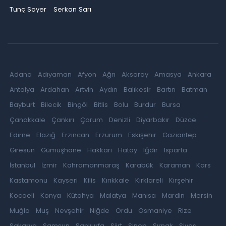
Tunç Soyer
Serkan Sarı
Adana
Adıyaman
Afyon
Ağrı
Aksaray
Amasya
Ankara
Antalya
Ardahan
Artvin
Aydın
Balıkesir
Bartın
Batman
Bayburt
Bilecik
Bingöl
Bitlis
Bolu
Burdur
Bursa
Çanakkale
Çankırı
Çorum
Denizli
Diyarbakır
Düzce
Edirne
Elazığ
Erzincan
Erzurum
Eskişehir
Gaziantep
Giresun
Gümüşhane
Hakkari
Hatay
Iğdır
Isparta
İstanbul
İzmir
Kahramanmaraş
Karabük
Karaman
Kars
Kastamonu
Kayseri
Kilis
Kırıkkale
Kırklareli
Kırşehir
Kocaeli
Konya
Kütahya
Malatya
Manisa
Mardin
Mersin
Muğla
Muş
Nevşehir
Niğde
Ordu
Osmaniye
Rize
Sakarya
Samsun
Şanlıurfa
Siirt
Sinop
Şırnak
Sivas