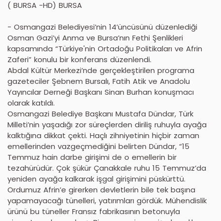
( BURSA -HD) BURSA
- Osmangazi Belediyesi’nin 14’üncüsünü düzenlediği
Osman Gazi’yi Anma ve Bursa’nın Fethi Şenlikleri
kapsamında “Türkiye'nin Ortadoğu Politikaları ve Afrin
Zaferi” konulu bir konferans düzenlendi.
Abdal Kültür Merkezi’nde gerçekleştirilen programa
gazeteciler Şebnem Bursalı, Fatih Atik ve Anadolu
Yayıncılar Derneği Başkanı Sinan Burhan konuşmacı
olarak katıldı.
Osmangazi Belediye Başkanı Mustafa Dündar, Türk
Milleti’nin yaşadığı zor süreçlerden diriliş ruhuyla ayağa
kalktığına dikkat çekti. Haçlı zihniyetinin hiçbir zaman
emellerinden vazgeçmediğini belirten Dündar, “15
Temmuz hain darbe girişimi de o emellerin bir
tezahürüdür. Çok şükür Çanakkale ruhu 15 Temmuz’da
yeniden ayağa kalkarak işgal girişimini püskürttü.
Ordumuz Afrin’e girerken devletlerin bile tek başına
yapamayacağı tünelleri, yatırımları gördük. Mühendislik
ürünü bu tüneller Fransız fabrikasının betonuyla