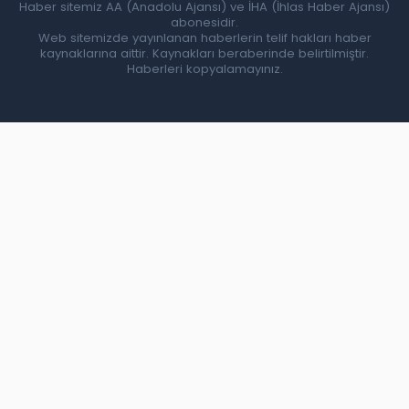
Haber sitemiz AA (Anadolu Ajansı) ve İHA (İhlas Haber Ajansı)
abonesidir.
Web sitemizde yayınlanan haberlerin telif hakları haber
kaynaklarına aittir. Kaynakları beraberinde belirtilmiştir.
Haberleri kopyalamayınız.