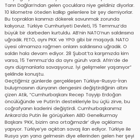
Tanrı Dağları’ndan gelen çocuklara niye geldiniz diyorlar.
10 kilometre öteden kalkıp gelenlere bir şey demiyorlar.
Bu toprakları kanımızı dökerek savunmak zorunda
kalıyoruz. Türkiye Cumhuriyeti Devleti, 15 Temmuz’da
büyük bir darbeden kurtuldu. AB’nin NATO’nun saldırısına
uğradık. FETÖ, aynı PKK ve YPG gibi bir maşaydı. NATO
üyesi olmamıza rağmen onların saldırısına uğradık. O
saldırı hala devam ediyor. 28 Şubat’ta karşımızda kim
varsa, 15 Temmuz’da da aynı güruh vardı. Afrin’de de
aynı düşmanlarla savaşıyoruz. İyi gelişmeler yaşanıyor”
şeklinde konuştu.
Geçtiğimiz günlerde gerçekleşen Türkiye-Rusya-İran
buluşmasının dünyanın dengesini değiştirdiğinin altını
çizen Atik, “Cumhurbaşkanı Recep Tayyip Erdoğan
öncülüğünde ve Putin’in destekleriyle bu üçlü zirve, bu
coğrafyanın kaderini değiştirdi. Cumhurbaşkanımız
Ankara’da Putin ile görüşürken ABD Genelkurmay
Başkanı ‘PKK, bizim ana ortağımızdır’ diye açıklama
yapıyor. Türkiye’ye açıktan savaş ilan ediyor. Türkiye ile
Rusya yan yana gelmesin diye ellerinden gelen her şeyi