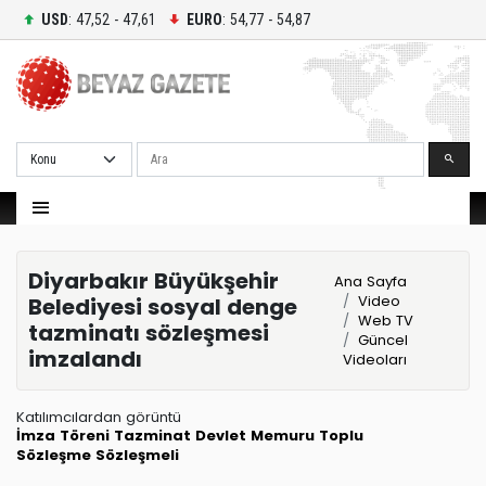
USD
: 47,52 - 47,61
EURO
: 54,77 - 54,87
Ara
Diyarbakır Büyükşehir
Ana Sayfa
Video
Belediyesi sosyal denge
Web TV
tazminatı sözleşmesi
Güncel
imzalandı
Videoları
Katılımcılardan görüntü
İmza Töreni
Tazminat
Devlet Memuru
Toplu
Sözleşme
Sözleşmeli