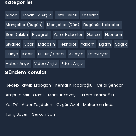
Kategoriler
Video
Beyaz TV Arşivi
Foto Galeri
Yazarlar
Manşetler (Bugün)
Manşetler (Dün)
Bugünün Haberleri
Son Dakika
Biyografi
Yerel Haberler
Güncel
Ekonomi
Siyaset
Spor
Magazin
Teknoloji
Yaşam
Eğitim
Sağlık
Dünya
Kadın
Kültür / Sanat
3.Sayfa
Televizyon
Haber Arşivi
Video Arşivi
Etiket Arşivi
Gündem Konular
Recep Tayyip Erdoğan
Kemal Kılıçdaroğlu
Celal Şengör
Ampute Milli Takımı
Mansur Yavaş
Ekrem İmamoğlu
Yol TV
Alper Taşdelen
Özgür Özel
Muharrem İnce
Tunç Soyer
Serkan Sarı