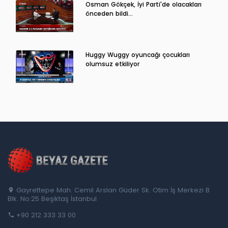
Osman Gökçek, İyi Parti'de olacakları
önceden bildi...
Huggy Wuggy oyuncağı çocukları
olumsuz etkiliyor
Gayrettepe Mah. Cemil Arslan Güder Sk. Otim İş Merkezi B
Blk. No:25 Beşiktaş İstanbul
+90 212 333 33 00