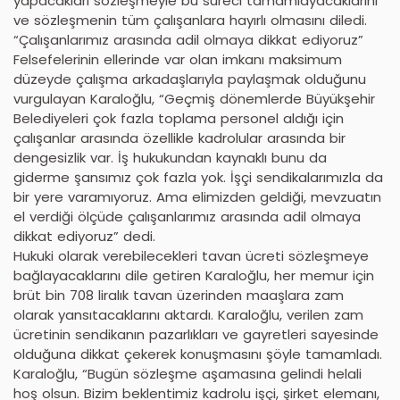
yapacakları sözleşmeyle bu süreci tamamlayacaklarını
ve sözleşmenin tüm çalışanlara hayırlı olmasını diledi.
“Çalışanlarımız arasında adil olmaya dikkat ediyoruz”
Felsefelerinin ellerinde var olan imkanı maksimum
düzeyde çalışma arkadaşlarıyla paylaşmak olduğunu
vurgulayan Karaloğlu, “Geçmiş dönemlerde Büyükşehir
Belediyeleri çok fazla toplama personel aldığı için
çalışanlar arasında özellikle kadrolular arasında bir
dengesizlik var. İş hukukundan kaynaklı bunu da
giderme şansımız çok fazla yok. İşçi sendikalarımızla da
bir yere varamıyoruz. Ama elimizden geldiği, mevzuatın
el verdiği ölçüde çalışanlarımız arasında adil olmaya
dikkat ediyoruz” dedi.
Hukuki olarak verebilecekleri tavan ücreti sözleşmeye
bağlayacaklarını dile getiren Karaloğlu, her memur için
brüt bin 708 liralık tavan üzerinden maaşlara zam
olarak yansıtacaklarını aktardı. Karaloğlu, verilen zam
ücretinin sendikanın pazarlıkları ve gayretleri sayesinde
olduğuna dikkat çekerek konuşmasını şöyle tamamladı.
Karaloğlu, “Bugün sözleşme aşamasına gelindi helali
hoş olsun. Bizim beklentimiz kadrolu işçi, şirket elemanı,