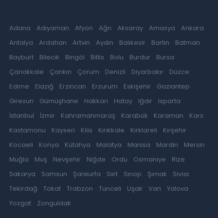
Adana
Adıyaman
Afyon
Ağrı
Aksaray
Amasya
Ankara
Antalya
Ardahan
Artvin
Aydın
Balıkesir
Bartın
Batman
Bayburt
Bilecik
Bingöl
Bitlis
Bolu
Burdur
Bursa
Çanakkale
Çankırı
Çorum
Denizli
Diyarbakır
Düzce
Edirne
Elazığ
Erzincan
Erzurum
Eskişehir
Gaziantep
Giresun
Gümüşhane
Hakkari
Hatay
Iğdır
Isparta
İstanbul
İzmir
Kahramanmaraş
Karabük
Karaman
Kars
Kastamonu
Kayseri
Kilis
Kırıkkale
Kırklareli
Kırşehir
Kocaeli
Konya
Kütahya
Malatya
Manisa
Mardin
Mersin
Muğla
Muş
Nevşehir
Niğde
Ordu
Osmaniye
Rize
Sakarya
Samsun
Şanlıurfa
Siirt
Sinop
Şırnak
Sivas
Tekirdağ
Tokat
Trabzon
Tunceli
Uşak
Van
Yalova
Yozgat
Zonguldak