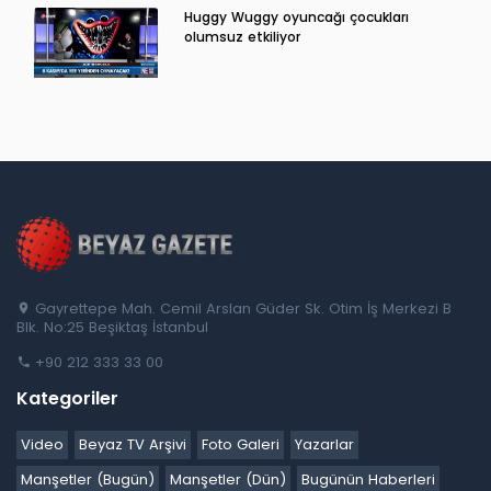
Huggy Wuggy oyuncağı çocukları
olumsuz etkiliyor
Gayrettepe Mah. Cemil Arslan Güder Sk. Otim İş Merkezi B
Blk. No:25 Beşiktaş İstanbul
+90 212 333 33 00
Kategoriler
Video
Beyaz TV Arşivi
Foto Galeri
Yazarlar
Manşetler (Bugün)
Manşetler (Dün)
Bugünün Haberleri