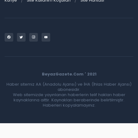
Künye
Site Kullanım Koşulları
Site Haritası
BeyazGazete.Com ' 2021
Haber sitemiz AA (Anadolu Ajansı) ve İHA (İhlas Haber Ajansı)
abonesidir.
Web sitemizde yayınlanan haberlerin telif hakları haber
kaynaklarına aittir. Kaynakları beraberinde belirtilmiştir.
Haberleri kopyalamayınız.