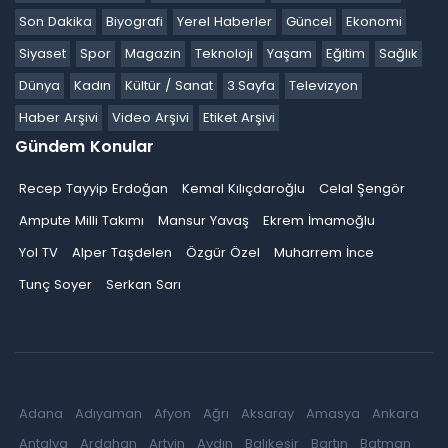
Son Dakika
Biyografi
Yerel Haberler
Güncel
Ekonomi
Siyaset
Spor
Magazin
Teknoloji
Yaşam
Eğitim
Sağlık
Dünya
Kadın
Kültür / Sanat
3.Sayfa
Televizyon
Haber Arşivi
Video Arşivi
Etiket Arşivi
Gündem Konular
Recep Tayyip Erdoğan
Kemal Kılıçdaroğlu
Celal Şengör
Ampute Milli Takımı
Mansur Yavaş
Ekrem İmamoğlu
Yol TV
Alper Taşdelen
Özgür Özel
Muharrem İnce
Tunç Soyer
Serkan Sarı
Adana
Adıyaman
Afyon
Ağrı
Aksaray
Amasya
Ankara
Antalya
Ardahan
Artvin
Aydın
Balıkesir
Bartın
Batman