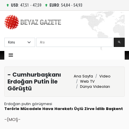
USD
: 47,51 - 47,59
EURO
: 54,84 - 54,93
Ara
- Cumhurbaşkanı
Ana Sayfa
Video
Erdoğan Putin İle
Web TV
Dünya Videoları
Görüştü
Erdoğan putin görüşmesi
Terörle Mücadele
Hava Harekatı
Üçlü Zirve
İdlib
Başkent
-(MOŞ-