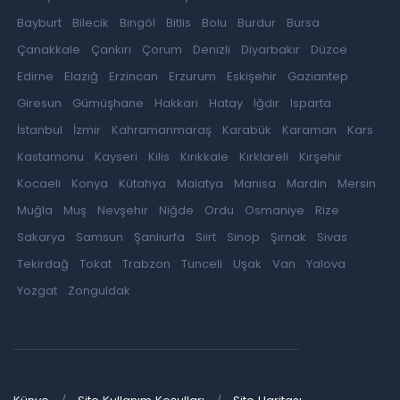
Bayburt
Bilecik
Bingöl
Bitlis
Bolu
Burdur
Bursa
Çanakkale
Çankırı
Çorum
Denizli
Diyarbakır
Düzce
Edirne
Elazığ
Erzincan
Erzurum
Eskişehir
Gaziantep
Giresun
Gümüşhane
Hakkari
Hatay
Iğdır
Isparta
İstanbul
İzmir
Kahramanmaraş
Karabük
Karaman
Kars
Kastamonu
Kayseri
Kilis
Kırıkkale
Kırklareli
Kırşehir
Kocaeli
Konya
Kütahya
Malatya
Manisa
Mardin
Mersin
Muğla
Muş
Nevşehir
Niğde
Ordu
Osmaniye
Rize
Sakarya
Samsun
Şanlıurfa
Siirt
Sinop
Şırnak
Sivas
Tekirdağ
Tokat
Trabzon
Tunceli
Uşak
Van
Yalova
Yozgat
Zonguldak