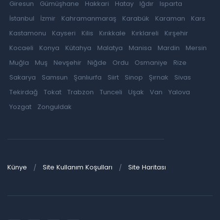
Giresun
Gümüşhane
Hakkari
Hatay
Iğdır
Isparta
İstanbul
İzmir
Kahramanmaraş
Karabük
Karaman
Kars
Kastamonu
Kayseri
Kilis
Kırıkkale
Kırklareli
Kırşehir
Kocaeli
Konya
Kütahya
Malatya
Manisa
Mardin
Mersin
Muğla
Muş
Nevşehir
Niğde
Ordu
Osmaniye
Rize
Sakarya
Samsun
Şanlıurfa
Siirt
Sinop
Şırnak
Sivas
Tekirdağ
Tokat
Trabzon
Tunceli
Uşak
Van
Yalova
Yozgat
Zonguldak
Künye
Site Kullanım Koşulları
Site Haritası