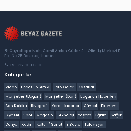
Gayrettepe Mah. Cemil Arslan Güder Sk. Otim İş Merkezi B
Blk. No:25 Beşiktaş İstanbul
+90 212 333 33 00
Kategoriler
Video
Beyaz TV Arşivi
Foto Galeri
Yazarlar
Manşetler (Bugün)
Manşetler (Dün)
Bugünün Haberleri
Son Dakika
Biyografi
Yerel Haberler
Güncel
Ekonomi
Siyaset
Spor
Magazin
Teknoloji
Yaşam
Eğitim
Sağlık
Dünya
Kadın
Kültür / Sanat
3.Sayfa
Televizyon