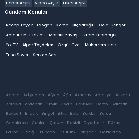
Haber Arşivi
Video Arşivi
Etiket Arşivi
Gündem Konular
Recep Tayyip Erdoğan
Kemal Kılıçdaroğlu
Celal Şengör
Ampute Milli Takımı
Mansur Yavaş
Ekrem İmamoğlu
Yol TV
Alper Taşdelen
Özgür Özel
Muharrem İnce
Tunç Soyer
Serkan Sarı
Adana
Adıyaman
Afyon
Ağrı
Aksaray
Amasya
Ankara
Antalya
Ardahan
Artvin
Aydın
Balıkesir
Bartın
Batman
Bayburt
Bilecik
Bingöl
Bitlis
Bolu
Burdur
Bursa
Çanakkale
Çankırı
Çorum
Denizli
Diyarbakır
Düzce
Edirne
Elazığ
Erzincan
Erzurum
Eskişehir
Gaziantep