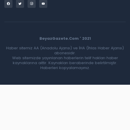
BeyazGazete.Com ' 2021
Haber sitemiz AA (Anadolu Ajansı) ve İHA (İhlas Haber Ajansı)
abonesidir.
Web sitemizde yayınlanan haberlerin telif hakları haber
kaynaklarına aittir. Kaynakları beraberinde belirtilmiştir.
Haberleri kopyalamayınız.