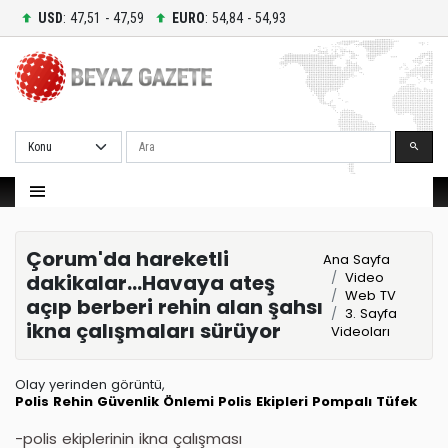
USD
: 47,51 - 47,59
EURO
: 54,84 - 54,93
Ara
Çorum'da hareketli
Ana Sayfa
Video
dakikalar...Havaya ateş
Web TV
açıp berberi rehin alan şahsı
3. Sayfa
ikna çalışmaları sürüyor
Videoları
Olay yerinden görüntü,
Polis
Rehin
Güvenlik Önlemi
Polis Ekipleri
Pompalı Tüfek
-polis ekiplerinin ikna çalışması