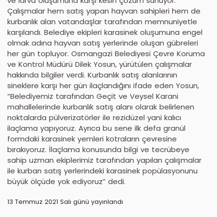
ve larva oluşumuna karşı kesin çözüm sunuyor.
Çalışmalar hem satış yapan hayvan sahipleri hem de
kurbanlık alan vatandaşlar tarafından memnuniyetle
karşılandı. Belediye ekipleri karasinek oluşumuna engel
olmak adına hayvan satış yerlerinde oluşan gübreleri
her gün topluyor. Osmangazi Belediyesi Çevre Koruma
ve Kontrol Müdürü Dilek Yosun, yürütülen çalışmalar
hakkında bilgiler verdi. Kurbanlık satış alanlarının
sineklere karşı her gün ilaçlandığını ifade eden Yosun,
“Belediyemiz tarafından Geçit ve Veysel Karani
mahallelerinde kurbanlık satış alanı olarak belirlenen
noktalarda pülverizatörler ile rezidüzel yani kalıcı
ilaçlama yapıyoruz. Ayrıca bu sene ilk defa granül
formdaki karasinek yemleri kotraların çevresine
bırakıyoruz. İlaçlama konusunda bilgi ve tecrübeye
sahip uzman ekiplerimiz tarafından yapılan çalışmalar
ile kurban satış yerlerindeki karasinek popülasyonunu
büyük ölçüde yok ediyoruz” dedi.
13 Temmuz 2021 Salı günü yayınlandı