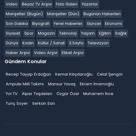
Video
Beyaz TV Arşivi
Foto Galeri
Yazarlar
Manşetler (Bugün)
Manşetler (Dün)
Bugünün Haberleri
Son Dakika
Biyografi
Yerel Haberler
Güncel
Ekonomi
Siyaset
Spor
Magazin
Teknoloji
Yaşam
Eğitim
Sağlık
Dünya
Kadın
Kültür / Sanat
3.Sayfa
Televizyon
Haber Arşivi
Video Arşivi
Etiket Arşivi
Gündem Konular
Recep Tayyip Erdoğan
Kemal Kılıçdaroğlu
Celal Şengör
Ampute Milli Takımı
Mansur Yavaş
Ekrem İmamoğlu
Yol TV
Alper Taşdelen
Özgür Özel
Muharrem İnce
Tunç Soyer
Serkan Sarı