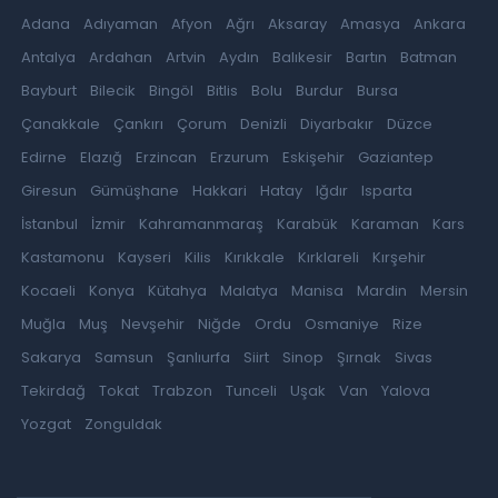
Adana
Adıyaman
Afyon
Ağrı
Aksaray
Amasya
Ankara
Antalya
Ardahan
Artvin
Aydın
Balıkesir
Bartın
Batman
Bayburt
Bilecik
Bingöl
Bitlis
Bolu
Burdur
Bursa
Çanakkale
Çankırı
Çorum
Denizli
Diyarbakır
Düzce
Edirne
Elazığ
Erzincan
Erzurum
Eskişehir
Gaziantep
Giresun
Gümüşhane
Hakkari
Hatay
Iğdır
Isparta
İstanbul
İzmir
Kahramanmaraş
Karabük
Karaman
Kars
Kastamonu
Kayseri
Kilis
Kırıkkale
Kırklareli
Kırşehir
Kocaeli
Konya
Kütahya
Malatya
Manisa
Mardin
Mersin
Muğla
Muş
Nevşehir
Niğde
Ordu
Osmaniye
Rize
Sakarya
Samsun
Şanlıurfa
Siirt
Sinop
Şırnak
Sivas
Tekirdağ
Tokat
Trabzon
Tunceli
Uşak
Van
Yalova
Yozgat
Zonguldak