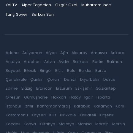
Yol TV
Alper Taşdelen
Özgür Özel
Muharrem İnce
Tunç Soyer
Serkan Sarı
Adana
Adıyaman
Afyon
Ağrı
Aksaray
Amasya
Ankara
Antalya
Ardahan
Artvin
Aydın
Balıkesir
Bartın
Batman
Bayburt
Bilecik
Bingöl
Bitlis
Bolu
Burdur
Bursa
Çanakkale
Çankırı
Çorum
Denizli
Diyarbakır
Düzce
Edirne
Elazığ
Erzincan
Erzurum
Eskişehir
Gaziantep
Giresun
Gümüşhane
Hakkari
Hatay
Iğdır
Isparta
İstanbul
İzmir
Kahramanmaraş
Karabük
Karaman
Kars
Kastamonu
Kayseri
Kilis
Kırıkkale
Kırklareli
Kırşehir
Kocaeli
Konya
Kütahya
Malatya
Manisa
Mardin
Mersin
Muğla
Muş
Nevşehir
Niğde
Ordu
Osmaniye
Rize