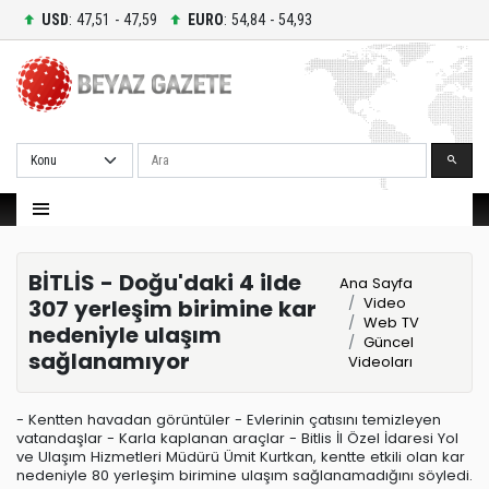
USD
: 47,51 - 47,59
EURO
: 54,84 - 54,93
Ara
BİTLİS - Doğu'daki 4 ilde
Ana Sayfa
Video
307 yerleşim birimine kar
Web TV
nedeniyle ulaşım
Güncel
sağlanamıyor
Videoları
- Kentten havadan görüntüler - Evlerinin çatısını temizleyen
vatandaşlar - Karla kaplanan araçlar - Bitlis İl Özel İdaresi Yol
ve Ulaşım Hizmetleri Müdürü Ümit Kurtkan, kentte etkili olan kar
nedeniyle 80 yerleşim birimine ulaşım sağlanamadığını söyledi.