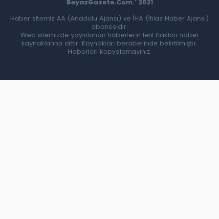
BeyazGazete.Com ' 2021
Haber sitemiz AA (Anadolu Ajansı) ve İHA (İhlas Haber Ajansı)
abonesidir.
Web sitemizde yayınlanan haberlerin telif hakları haber
kaynaklarına aittir. Kaynakları beraberinde belirtilmiştir.
Haberleri kopyalamayınız.