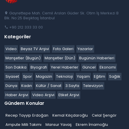
Gayrettepe Mah. Cemil Arslan Güder Sk. Otim İş Merkezi B
Blk. No:25 Beşiktaş İstanbul
+90 212 333 33 00
Kategoriler
Video
Beyaz TV Arşivi
Foto Galeri
Yazarlar
Manşetler (Bugün)
Manşetler (Dün)
Bugünün Haberleri
Son Dakika
Biyografi
Yerel Haberler
Güncel
Ekonomi
Siyaset
Spor
Magazin
Teknoloji
Yaşam
Eğitim
Sağlık
Dünya
Kadın
Kültür / Sanat
3.Sayfa
Televizyon
Haber Arşivi
Video Arşivi
Etiket Arşivi
Gündem Konular
Recep Tayyip Erdoğan
Kemal Kılıçdaroğlu
Celal Şengör
Ampute Milli Takımı
Mansur Yavaş
Ekrem İmamoğlu