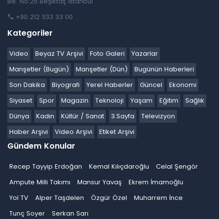
Blk. No:25 Beşiktaş İstanbul
+90 212 333 33 00
Kategoriler
Video
Beyaz TV Arşivi
Foto Galeri
Yazarlar
Manşetler (Bugün)
Manşetler (Dün)
Bugünün Haberleri
Son Dakika
Biyografi
Yerel Haberler
Güncel
Ekonomi
Siyaset
Spor
Magazin
Teknoloji
Yaşam
Eğitim
Sağlık
Dünya
Kadın
Kültür / Sanat
3.Sayfa
Televizyon
Haber Arşivi
Video Arşivi
Etiket Arşivi
Gündem Konular
Recep Tayyip Erdoğan
Kemal Kılıçdaroğlu
Celal Şengör
Ampute Milli Takımı
Mansur Yavaş
Ekrem İmamoğlu
Yol TV
Alper Taşdelen
Özgür Özel
Muharrem İnce
Tunç Soyer
Serkan Sarı