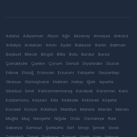
Adana
Adıyaman
Afyon
Ağrı
Aksaray
Amasya
Ankara
Antalya
Ardahan
Artvin
Aydın
Balıkesir
Bartın
Batman
Bayburt
Bilecik
Bingöl
Bitlis
Bolu
Burdur
Bursa
Çanakkale
Çankırı
Çorum
Denizli
Diyarbakır
Düzce
Edirne
Elazığ
Erzincan
Erzurum
Eskişehir
Gaziantep
Giresun
Gümüşhane
Hakkari
Hatay
Iğdır
Isparta
İstanbul
İzmir
Kahramanmaraş
Karabük
Karaman
Kars
Kastamonu
Kayseri
Kilis
Kırıkkale
Kırklareli
Kırşehir
Kocaeli
Konya
Kütahya
Malatya
Manisa
Mardin
Mersin
Muğla
Muş
Nevşehir
Niğde
Ordu
Osmaniye
Rize
Sakarya
Samsun
Şanlıurfa
Siirt
Sinop
Şırnak
Sivas
Tekirdağ
Tokat
Trabzon
Tunceli
Uşak
Van
Yalova