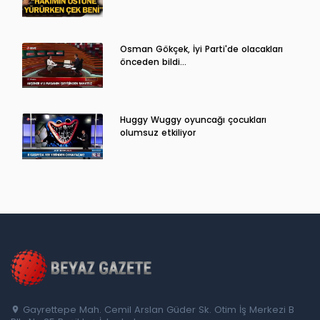
Osman Gökçek, İyi Parti'de olacakları
önceden bildi...
Huggy Wuggy oyuncağı çocukları
olumsuz etkiliyor
Gayrettepe Mah. Cemil Arslan Güder Sk. Otim İş Merkezi B