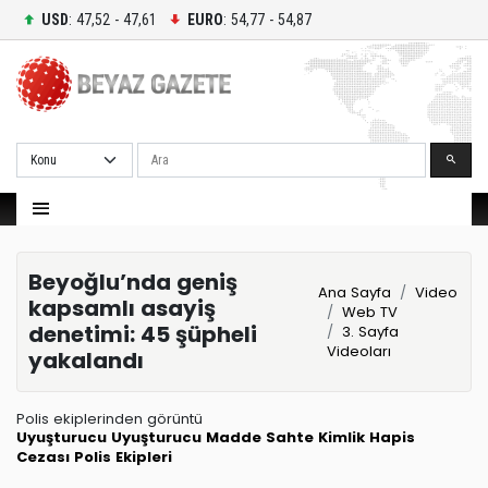
USD
: 47,52 - 47,61
EURO
: 54,77 - 54,87
Ara
Beyoğlu’nda geniş
Ana Sayfa
Video
kapsamlı asayiş
Web TV
denetimi: 45 şüpheli
3. Sayfa
Videoları
yakalandı
Polis ekiplerinden görüntü
Uyuşturucu
Uyuşturucu Madde
Sahte Kimlik
Hapis
Cezası
Polis Ekipleri