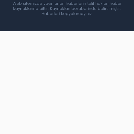
Web sitemizde yayınlanan haberlerin telif hakları haber
kaynaklarına aittir. Kaynakları beraberinde belirtilmiştir.
Haberleri kopyalamayınız.