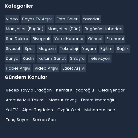
Kategoriler
Video
Beyaz TV Arşivi
Foto Galeri
Yazarlar
Manşetler (Bugün)
Manşetler (Dün)
Bugünün Haberleri
Son Dakika
Biyografi
Yerel Haberler
Güncel
Ekonomi
Siyaset
Spor
Magazin
Teknoloji
Yaşam
Eğitim
Sağlık
Dünya
Kadın
Kültür / Sanat
3.Sayfa
Televizyon
Haber Arşivi
Video Arşivi
Etiket Arşivi
Gündem Konular
Recep Tayyip Erdoğan
Kemal Kılıçdaroğlu
Celal Şengör
Ampute Milli Takımı
Mansur Yavaş
Ekrem İmamoğlu
Yol TV
Alper Taşdelen
Özgür Özel
Muharrem İnce
Tunç Soyer
Serkan Sarı