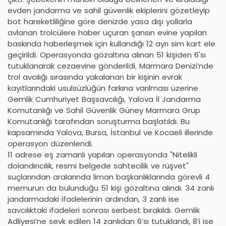
evden jandarma ve sahil güvenlik ekiplerini gözetleyip
bot hareketliliğine göre denizde yasa dışı yollarla
avlanan trolcülere haber uçuran şansın evine yapılan
baskında haberleşmek için kullandığı 12 ayrı sim kart ele
geçirildi. Operasyonda gözaltına alınan 51 kişiden 6'sı
tutuklanarak cezaevine gönderildi. Marmara Denizi’nde
trol avcılığı sırasında yakalanan bir kişinin evrak
kayıtlarındaki usulsüzlüğün farkına varılması üzerine
Gemlik Cumhuriyet Başsavcılığı, Yalova İl Jandarma
Komutanlığı ve Sahil Güvenlik Güney Marmara Grup
Komutanlığı tarafından soruşturma başlatıldı. Bu
kapsamında Yalova, Bursa, İstanbul ve Kocaeli illerinde
operasyon düzenlendi.
11 adrese eş zamanlı yapılan operasyonda "Nitelikli
dolandırıcılık, resmi belgede sahtecilik ve rüşvet"
suçlarından aralarında liman başkanlıklarında görevli 4
memurun da bulunduğu 51 kişi gözaltına alındı. 34 zanlı
jandarmadaki ifadelerinin ardından, 3 zanlı ise
savcılıktaki ifadeleri sonrası serbest bırakıldı. Gemlik
Adliyesi’ne sevk edilen 14 zanlıdan 6’sı tutuklandı, 8’i ise