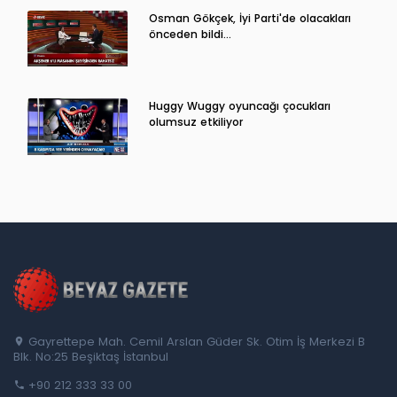
Osman Gökçek, İyi Parti'de olacakları
önceden bildi...
Huggy Wuggy oyuncağı çocukları
olumsuz etkiliyor
Gayrettepe Mah. Cemil Arslan Güder Sk. Otim İş Merkezi B
Blk. No:25 Beşiktaş İstanbul
+90 212 333 33 00