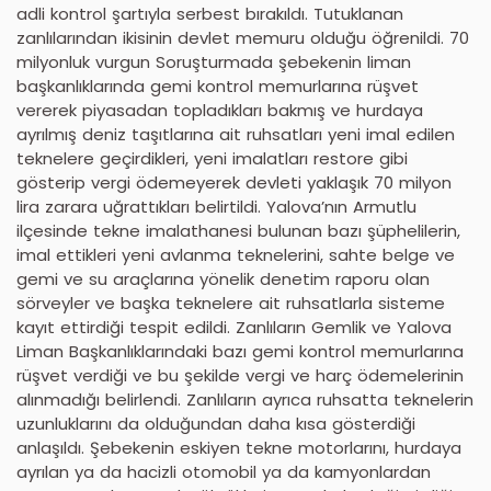
adli kontrol şartıyla serbest bırakıldı. Tutuklanan
zanlılarından ikisinin devlet memuru olduğu öğrenildi. 70
milyonluk vurgun Soruşturmada şebekenin liman
başkanlıklarında gemi kontrol memurlarına rüşvet
vererek piyasadan topladıkları bakmış ve hurdaya
ayrılmış deniz taşıtlarına ait ruhsatları yeni imal edilen
teknelere geçirdikleri, yeni imalatları restore gibi
gösterip vergi ödemeyerek devleti yaklaşık 70 milyon
lira zarara uğrattıkları belirtildi. Yalova’nın Armutlu
ilçesinde tekne imalathanesi bulunan bazı şüphelilerin,
imal ettikleri yeni avlanma teknelerini, sahte belge ve
gemi ve su araçlarına yönelik denetim raporu olan
sörveyler ve başka teknelere ait ruhsatlarla sisteme
kayıt ettirdiği tespit edildi. Zanlıların Gemlik ve Yalova
Liman Başkanlıklarındaki bazı gemi kontrol memurlarına
rüşvet verdiği ve bu şekilde vergi ve harç ödemelerinin
alınmadığı belirlendi. Zanlıların ayrıca ruhsatta teknelerin
uzunluklarını da olduğundan daha kısa gösterdiği
anlaşıldı. Şebekenin eskiyen tekne motorlarını, hurdaya
ayrılan ya da hacizli otomobil ya da kamyonlardan