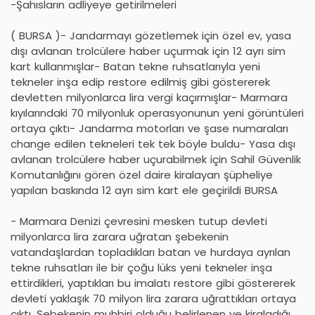
-Şahısların adliyeye getirilmeleri
( BURSA )- Jandarmayı gözetlemek için özel ev, yasa
dışı avlanan trolcülere haber uçurmak için 12 ayrı sim
kart kullanmışlar- Batan tekne ruhsatlarıyla yeni
tekneler inşa edip restore edilmiş gibi göstererek
devletten milyonlarca lira vergi kaçırmışlar- Marmara
kıyılarındaki 70 milyonluk operasyonunun yeni görüntüleri
ortaya çıktı- Jandarma motorları ve şase numaraları
change edilen tekneleri tek tek böyle buldu- Yasa dışı
avlanan trolcülere haber uçurabilmek için Sahil Güvenlik
Komutanlığını gören özel daire kiralayan şüpheliye
yapılan baskında 12 ayrı sim kart ele geçirildi BURSA
- Marmara Denizi çevresini mesken tutup devleti
milyonlarca lira zarara uğratan şebekenin
vatandaşlardan topladıkları batan ve hurdaya ayrılan
tekne ruhsatları ile bir çoğu lüks yeni tekneler inşa
ettirdikleri, yaptıkları bu imalatı restore gibi göstererek
devleti yaklaşık 70 milyon lira zarara uğrattıkları ortaya
çıktı. Şebekenin muhbiri olduğu belirlenen ve kiraladığı