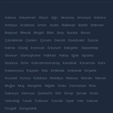
Adana
Adıyaman
Afyon
Ağrı
Aksaray
Amasya
Ankara
Antalya
Ardahan
Artvin
Aydın
Balıkesir
Bartın
Batman
Bayburt
Bilecik
Bingöl
Bitlis
Bolu
Burdur
Bursa
Çanakkale
Çankırı
Çorum
Denizli
Diyarbakır
Düzce
Edirne
Elazığ
Erzincan
Erzurum
Eskişehir
Gaziantep
Giresun
Gümüşhane
Hakkari
Hatay
Iğdır
Isparta
İstanbul
İzmir
Kahramanmaraş
Karabük
Karaman
Kars
Kastamonu
Kayseri
Kilis
Kırıkkale
Kırklareli
Kırşehir
Kocaeli
Konya
Kütahya
Malatya
Manisa
Mardin
Mersin
Muğla
Muş
Nevşehir
Niğde
Ordu
Osmaniye
Rize
Sakarya
Samsun
Şanlıurfa
Siirt
Sinop
Şırnak
Sivas
Tekirdağ
Tokat
Trabzon
Tunceli
Uşak
Van
Yalova
Yozgat
Zonguldak