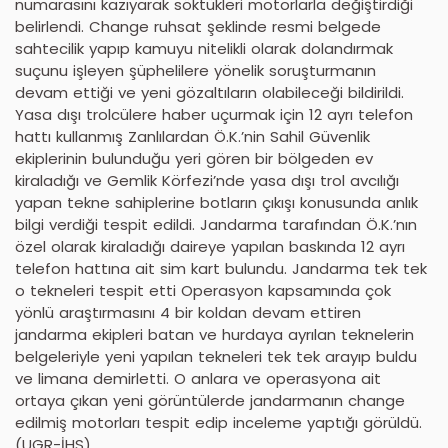
numarasını kazıyarak söktükleri motorlarla değiştirdiği
belirlendi. Change ruhsat şeklinde resmi belgede
sahtecilik yapıp kamuyu nitelikli olarak dolandırmak
suçunu işleyen şüphelilere yönelik soruşturmanın
devam ettiği ve yeni gözaltıların olabileceği bildirildi.
Yasa dışı trolcülere haber uçurmak için 12 ayrı telefon
hattı kullanmış Zanlılardan Ö.K.’nin Sahil Güvenlik
ekiplerinin bulunduğu yeri gören bir bölgeden ev
kiraladığı ve Gemlik Körfezi’nde yasa dışı trol avcılığı
yapan tekne sahiplerine botların çıkışı konusunda anlık
bilgi verdiği tespit edildi. Jandarma tarafından Ö.K.’nın
özel olarak kiraladığı daireye yapılan baskında 12 ayrı
telefon hattına ait sim kart bulundu. Jandarma tek tek
o tekneleri tespit etti Operasyon kapsamında çok
yönlü araştırmasını 4 bir koldan devam ettiren
jandarma ekipleri batan ve hurdaya ayrılan teknelerin
belgeleriyle yeni yapılan tekneleri tek tek arayıp buldu
ve limana demirletti. O anlara ve operasyona ait
ortaya çıkan yeni görüntülerde jandarmanın change
edilmiş motorları tespit edip inceleme yaptığı görüldü.
(UGR-İHS)