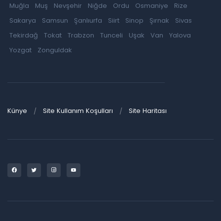
Muğla
Muş
Nevşehir
Niğde
Ordu
Osmaniye
Rize
Sakarya
Samsun
Şanlıurfa
Siirt
Sinop
Şırnak
Sivas
Tekirdağ
Tokat
Trabzon
Tunceli
Uşak
Van
Yalova
Yozgat
Zonguldak
Künye
Site Kullanım Koşulları
Site Haritası