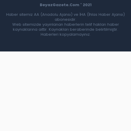
BeyazGazete.Com ' 2021
Haber sitemiz AA (Anadolu Ajansı) ve İHA (İhlas Haber Ajansı)
abonesidir.
Web sitemizde yayınlanan haberlerin telif hakları haber
kaynaklarına aittir. Kaynakları beraberinde belirtilmiştir.
Haberleri kopyalamayınız.