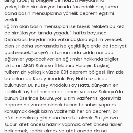
Birliği (SGB) iş birliğiyle Demokrasi Meydanı’na
yerleştirilen simülasyon tırında farkındalık oluşturma
adına basın mensuplarına yönelik deprem eğitimi
verildi.
Eğitim alan basın mensupları ise büyük felaketi bu kez
de simülasyon tırında yaşadı. 1 hafta boyunca
Demokrasi Meydanında vatandaşlara eğitim verecek
olan tır daha sonrasında ise çeşitli ilçelerde de faaliyet
gösterecek.Türkiye’nin tamamında ciddi manada
eğitimler yapılacakVerilen eğitimler hakkında bilgiler
aktaran AFAD Sakarya İl Müdürü Hüseyin Kaşkaş,
“Ülkemizin yaklaşık yüzde 80’i deprem bölgesi. İlimizde
bu anlamda Kuzey Anadolu Fay Hattı üzerinde
bulunuyor. Bu Kuzey Anadolu Fay Hattı, dünyanın en
tehlikeli fay hatlarından bir tanesi ve ilimiz Sakarya’da
bunun üzerinde bulunuyor. Bizim vazifemiz, görevimiz
deprem ne zaman olacak bunun hesabını yapmak,
konuşmak değil; bizim vazifemiz her an deprem, bir
afet olacakmış gibi buna hazırlıklı olmak. Bu işin özü
şudur; afet öncesi hazırlık yapmak, afet öncesi riskleri
belirlemek, tedbir almak ve afet anında da ne