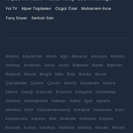
Yol TV
Alper Taşdelen
Özgür Özel
Muharrem İnce
Tunç Soyer
Serkan Sarı
Adana
Adıyaman
Afyon
Ağrı
Aksaray
Amasya
Ankara
Antalya
Ardahan
Artvin
Aydın
Balıkesir
Bartın
Batman
Bayburt
Bilecik
Bingöl
Bitlis
Bolu
Burdur
Bursa
Çanakkale
Çankırı
Çorum
Denizli
Diyarbakır
Düzce
Edirne
Elazığ
Erzincan
Erzurum
Eskişehir
Gaziantep
Giresun
Gümüşhane
Hakkari
Hatay
Iğdır
Isparta
İstanbul
İzmir
Kahramanmaraş
Karabük
Karaman
Kars
Kastamonu
Kayseri
Kilis
Kırıkkale
Kırklareli
Kırşehir
Kocaeli
Konya
Kütahya
Malatya
Manisa
Mardin
Mersin