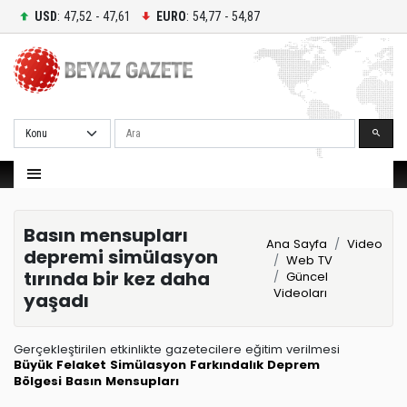
USD
: 47,52 - 47,61
EURO
: 54,77 - 54,87
Ara
Basın mensupları
Ana Sayfa
Video
depremi simülasyon
Web TV
tırında bir kez daha
Güncel
Videoları
yaşadı
Gerçekleştirilen etkinlikte gazetecilere eğitim verilmesi
Büyük Felaket
Simülasyon
Farkındalık
Deprem
Bölgesi
Basın Mensupları