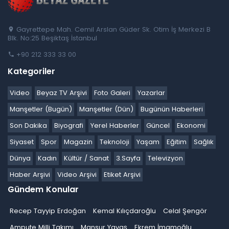
Gayrettepe Mah. Cemil Arslan Güder Sk. Otim İş Merkezi B
Blk. No:25 Beşiktaş İstanbul
+90 212 333 33 00
Kategoriler
Video
Beyaz TV Arşivi
Foto Galeri
Yazarlar
Manşetler (Bugün)
Manşetler (Dün)
Bugünün Haberleri
Son Dakika
Biyografi
Yerel Haberler
Güncel
Ekonomi
Siyaset
Spor
Magazin
Teknoloji
Yaşam
Eğitim
Sağlık
Dünya
Kadın
Kültür / Sanat
3.Sayfa
Televizyon
Haber Arşivi
Video Arşivi
Etiket Arşivi
Gündem Konular
Recep Tayyip Erdoğan
Kemal Kılıçdaroğlu
Celal Şengör
Ampute Milli Takımı
Mansur Yavaş
Ekrem İmamoğlu