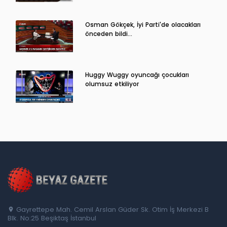
Osman Gökçek, İyi Parti'de olacakları
önceden bildi...
Huggy Wuggy oyuncağı çocukları
olumsuz etkiliyor
Gayrettepe Mah. Cemil Arslan Güder Sk. Otim İş Merkezi B
Blk. No:25 Beşiktaş İstanbul