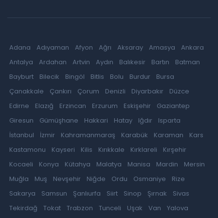
Adana
Adıyaman
Afyon
Ağrı
Aksaray
Amasya
Ankara
Antalya
Ardahan
Artvin
Aydın
Balıkesir
Bartın
Batman
Bayburt
Bilecik
Bingöl
Bitlis
Bolu
Burdur
Bursa
Çanakkale
Çankırı
Çorum
Denizli
Diyarbakır
Düzce
Edirne
Elazığ
Erzincan
Erzurum
Eskişehir
Gaziantep
Giresun
Gümüşhane
Hakkari
Hatay
Iğdır
Isparta
İstanbul
İzmir
Kahramanmaraş
Karabük
Karaman
Kars
Kastamonu
Kayseri
Kilis
Kırıkkale
Kırklareli
Kırşehir
Kocaeli
Konya
Kütahya
Malatya
Manisa
Mardin
Mersin
Muğla
Muş
Nevşehir
Niğde
Ordu
Osmaniye
Rize
Sakarya
Samsun
Şanlıurfa
Siirt
Sinop
Şırnak
Sivas
Tekirdağ
Tokat
Trabzon
Tunceli
Uşak
Van
Yalova