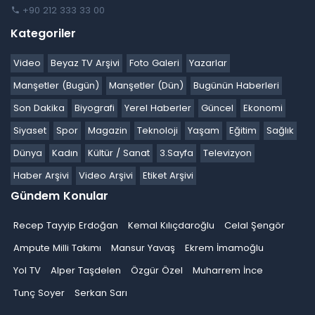
+90 212 333 33 00
Kategoriler
Video
Beyaz TV Arşivi
Foto Galeri
Yazarlar
Manşetler (Bugün)
Manşetler (Dün)
Bugünün Haberleri
Son Dakika
Biyografi
Yerel Haberler
Güncel
Ekonomi
Siyaset
Spor
Magazin
Teknoloji
Yaşam
Eğitim
Sağlık
Dünya
Kadın
Kültür / Sanat
3.Sayfa
Televizyon
Haber Arşivi
Video Arşivi
Etiket Arşivi
Gündem Konular
Recep Tayyip Erdoğan
Kemal Kılıçdaroğlu
Celal Şengör
Ampute Milli Takımı
Mansur Yavaş
Ekrem İmamoğlu
Yol TV
Alper Taşdelen
Özgür Özel
Muharrem İnce
Tunç Soyer
Serkan Sarı