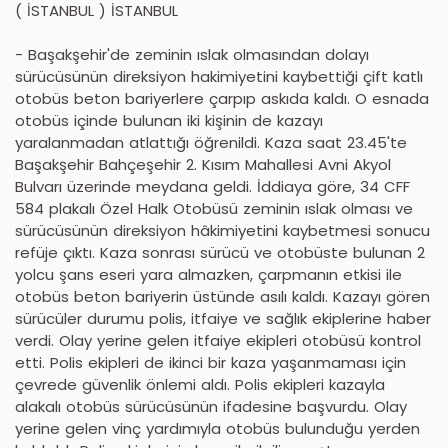
( İSTANBUL ) İSTANBUL
- Başakşehir'de zeminin ıslak olmasından dolayı
sürücüsünün direksiyon hakimiyetini kaybettiği çift katlı
otobüs beton bariyerlere çarpıp askıda kaldı. O esnada
otobüs içinde bulunan iki kişinin de kazayı
yaralanmadan atlattığı öğrenildi. Kaza saat 23.45'te
Başakşehir Bahçeşehir 2. Kısım Mahallesi Avni Akyol
Bulvarı üzerinde meydana geldi. İddiaya göre, 34 CFF
584 plakalı Özel Halk Otobüsü zeminin ıslak olması ve
sürücüsünün direksiyon hâkimiyetini kaybetmesi sonucu
refüje çıktı. Kaza sonrası sürücü ve otobüste bulunan 2
yolcu şans eseri yara almazken, çarpmanın etkisi ile
otobüs beton bariyerin üstünde asılı kaldı. Kazayı gören
sürücüler durumu polis, itfaiye ve sağlık ekiplerine haber
verdi. Olay yerine gelen itfaiye ekipleri otobüsü kontrol
etti. Polis ekipleri de ikinci bir kaza yaşanmaması için
çevrede güvenlik önlemi aldı. Polis ekipleri kazayla
alakalı otobüs sürücüsünün ifadesine başvurdu. Olay
yerine gelen vinç yardımıyla otobüs bulunduğu yerden