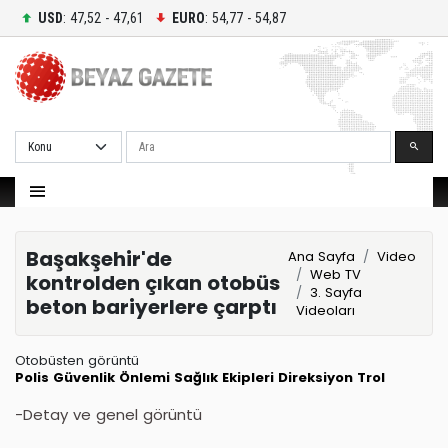
USD
: 47,52 - 47,61
EURO
: 54,77 - 54,87
Ara
Başakşehir'de
Ana Sayfa
Video
Web TV
kontrolden çıkan otobüs
3. Sayfa
beton bariyerlere çarptı
Videoları
Otobüsten görüntü
Polis
Güvenlik Önlemi
Sağlık Ekipleri
Direksiyon
Trol
-Detay ve genel görüntü