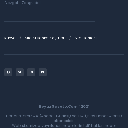
Yozgat
Zonguldak
Künye
Site Kullanım Koşulları
Site Haritası
BeyazGazete.Com ' 2021
Haber sitemiz AA (Anadolu Ajansı) ve İHA (İhlas Haber Ajansı)
abonesidir.
Web sitemizde yayınlanan haberlerin telif hakları haber