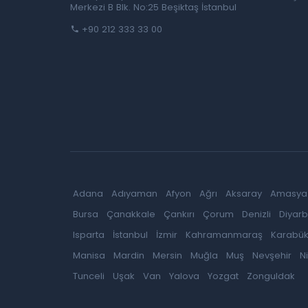
Merkezi B Blk. No:25 Beşiktaş İstanbul
+90 212 333 33 00
Adana
Adıyaman
Afyon
Ağrı
Aksaray
Amasya
Bursa
Çanakkale
Çankırı
Çorum
Denizli
Diyarb
Isparta
İstanbul
İzmir
Kahramanmaraş
Karabü
Manisa
Mardin
Mersin
Muğla
Muş
Nevşehir
N
Tunceli
Uşak
Van
Yalova
Yozgat
Zonguldak