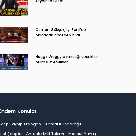
kaydını bekledi
Osman Gökçek, İyi Parti'de
olacakları önceden bildi...
Huggy Wuggy oyuncağı çocukları
olumsuz etkiliyor
ündem Konular
ecep Tayyip Erdoğan
Kemal Kılıçdaroğlu
elal Şengör
Ampute Milli Takımı
Mansur Yavaş