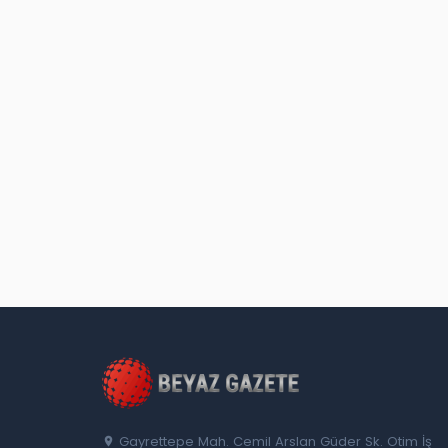
Gayrettepe Mah. Cemil Arslan Güder Sk. Otim İş