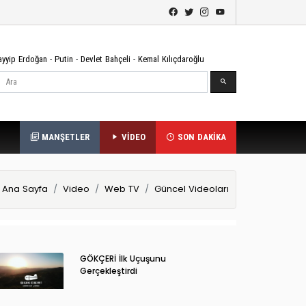
ayyip Erdoğan
-
Putin
-
Devlet Bahçeli
-
Kemal Kılıçdaroğlu
Ara
MANŞETLER
VİDEO
SON DAKİKA
Ana Sayfa
Video
Web TV
Güncel Videoları
GÖKÇERİ İlk Uçuşunu
Gerçekleştirdi