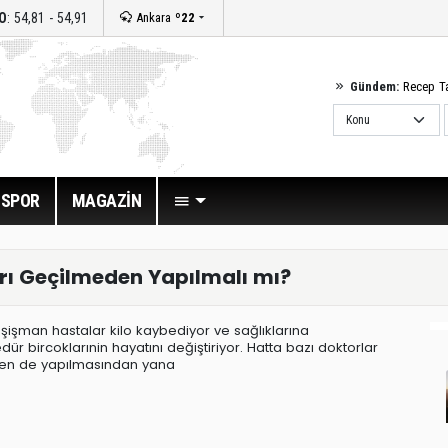
O
: 54,81 - 54,91
Ankara
º22
Gündem:
Recep T
SPOR
MAGAZİN
ırı Geçilmeden Yapılmalı mı?
rı şişman hastalar kilo kaybediyor ve sağlıklarına
r bircoklarınin hayatını değiştiriyor. Hatta bazı doktorlar
eden de yapılmasından yana