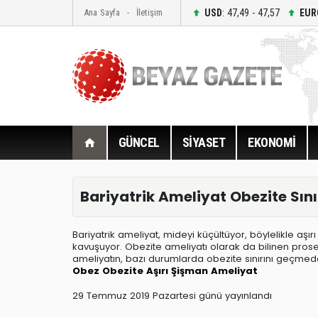
USD
: 47,49 - 47,57
EUR
Ana Sayfa
İletişim
GÜNCEL
SİYASET
EKONOMİ
Bariyatrik Ameliyat Obezite Sın
Bariyatrik ameliyat, mideyi küçültüyor, böylelikle aşı
kavuşuyor. Obezite ameliyatı olarak da bilinen prosedü
ameliyatın, bazı durumlarda obezite sınırını geçm
Obez
Obezite
Aşırı Şişman
Ameliyat
29 Temmuz 2019 Pazartesi günü yayınlandı