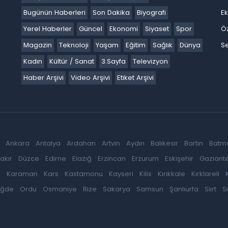
Bugünün Haberleri
Son Dakika
Biyografi
E
Yerel Haberler
Güncel
Ekonomi
Siyaset
Spor
Ö
Magazin
Teknoloji
Yaşam
Eğitim
Sağlık
Dünya
Se
Kadın
Kültür / Sanat
3.Sayfa
Televizyon
Haber Arşivi
Video Arşivi
Etiket Arşivi
Ankara
Antalya
Ardahan
Artvin
Aydın
Balıkesir
Bartın
Batm
akır
Düzce
Edirne
Elazığ
Erzincan
Erzurum
Eskişehir
Gaziant
k
Karaman
Kars
Kastamonu
Kayseri
Kilis
Kırıkkale
Kırklareli
iğde
Ordu
Osmaniye
Rize
Sakarya
Samsun
Şanlıurfa
Siirt
S