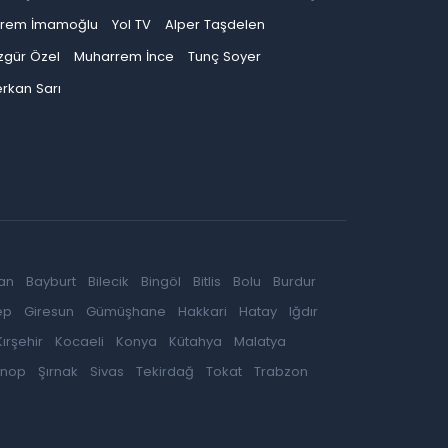
krem İmamoğlu
Yol TV
Alper Taşdelen
zgür Özel
Muharrem İnce
Tunç Soyer
rkan Sarı
an
Bayburt
Bilecik
Bingöl
Bitlis
Bolu
Burdur
ep
Giresun
Gümüşhane
Hakkari
Hatay
Iğdır
Kırşehir
Kocaeli
Konya
Kütahya
Malatya
inop
Şırnak
Sivas
Tekirdağ
Tokat
Trabzon