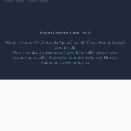
BeyazGazete.Com ' 2021
Haber sitemiz AA (Anadolu Ajansı) ve İHA (İhlas Haber Ajansı)
abonesidir.
Web sitemizde yayınlanan haberlerin telif hakları haber
kaynaklarına aittir. Kaynakları beraberinde belirtilmiştir.
Haberleri kopyalamayınız.