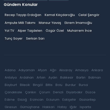
Gündem Konular
Recep Tayyip Erdoğan
Kemal Kılıçdaroğlu
Celal Şengör
Ampute Milli Takımı
Mansur Yavaş
Ekrem İmamoğlu
Yol TV
Alper Taşdelen
Özgür Özel
Muharrem İnce
Tunç Soyer
Serkan Sarı
Adana
Adıyaman
Afyon
Ağrı
Aksaray
Amasya
Ankara
Antalya
Ardahan
Artvin
Aydın
Balıkesir
Bartın
Batman
Bayburt
Bilecik
Bingöl
Bitlis
Bolu
Burdur
Bursa
Çanakkale
Çankırı
Çorum
Denizli
Diyarbakır
Düzce
Edirne
Elazığ
Erzincan
Erzurum
Eskişehir
Gaziantep
Giresun
Gümüşhane
Hakkari
Hatay
Iğdır
Isparta