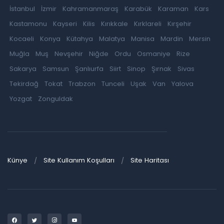
İstanbul
İzmir
Kahramanmaraş
Karabük
Karaman
Kars
Kastamonu
Kayseri
Kilis
Kırıkkale
Kırklareli
Kırşehir
Kocaeli
Konya
Kütahya
Malatya
Manisa
Mardin
Mersin
Muğla
Muş
Nevşehir
Niğde
Ordu
Osmaniye
Rize
Sakarya
Samsun
Şanlıurfa
Siirt
Sinop
Şırnak
Sivas
Tekirdağ
Tokat
Trabzon
Tunceli
Uşak
Van
Yalova
Yozgat
Zonguldak
Künye
Site Kullanım Koşulları
Site Haritası