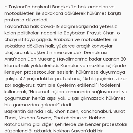
- Tayland’ın başkenti Bangkok’ta halk arabaları ve
motosikletleri ile sokaklara dökülerek hükümet karşıtı
protesto düzenledi.
Tayland’da halk Covid-19 salgını karşısında yetersiz
kalan politikaları nedeni ile Başbakan Prayut Chan-o-
cha’yı istifaya çağırdı. Arabaları ve motosikletleri ile
sokaklara dökülen halk, yüzlerce araçlık konvoylar
oluşturarak başkentin merkezindeki Demokrasi
Anıtı'ndan Don Mueang Havalimanı’na kadar uzanan 20
kilometrelik yolda ilerledi. Kornolar ve müzikler eşliğinde
ilerleyen protestocular, seslerini hükümete duyurmaya
çalıştı. 47 yaşındaki bir protestocu, "Artık geçimimizi zar
zor sağlıyoruz, tüm aile üyelerim etkilendi" ifadelerini
kullanarak, "Hükümet aşıları zamanında sağlayamadı ve
çoğumuzun henüz aşısı yok. Dışarı çıkmazsak, hükümet
bizi görmezden gelecek” dedi.
Başkentin dışında Tak, Khon Kaen, Kanchanaburi, Surat
Thani, Nakhon Sawan, Phetchabun ve Nakhon
Ratchasima gibi diğer şehirlerde de benzer protestolar
düzenlendiği aktarıldı. Nakhon Sawan’daki bir