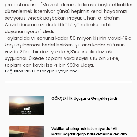
protestocu ise, "Mevcut durumda kimse böyle etkinlikler
düzenlemek istemiyor çünkü hepimiz kendi hayatımızı
seviyoruz. Ancak Başbakan Prayut Chan-o-cha'nın
Covid durumu üzerindeki kötü yönetimine artık
dayanamıyoruz" dedi.
Tayland’da yıl sonuna kadar 50 milyon kişinin Covid-19’a
karşı aşılanması hedeflenirken, şu ana kadar nüfusun
yüzde 21’ine bir doz, yüzde 5,8’ine ise iki doz aşı
uygulandı. Ülkede toplam vaka sayısı 615 bin 314’e,
toplam can kaybı ise 4 bin 990’a ulaştı.
1 Ağustos 2021 Pazar günü yayınlandı
GÖKÇERİ İlk Uçuşunu Gerçekleştirdi
Vekiller el sıkışmak istemiyordu! Ali
Mahir Başarır garip hareketlerine devam