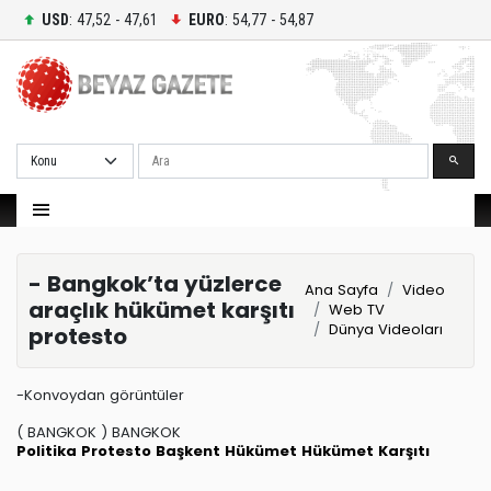
USD
: 47,52 - 47,61
EURO
: 54,77 - 54,87
Ara
- Bangkok’ta yüzlerce
Ana Sayfa
Video
araçlık hükümet karşıtı
Web TV
Dünya Videoları
protesto
-Konvoydan görüntüler
( BANGKOK ) BANGKOK
Politika
Protesto
Başkent
Hükümet
Hükümet Karşıtı