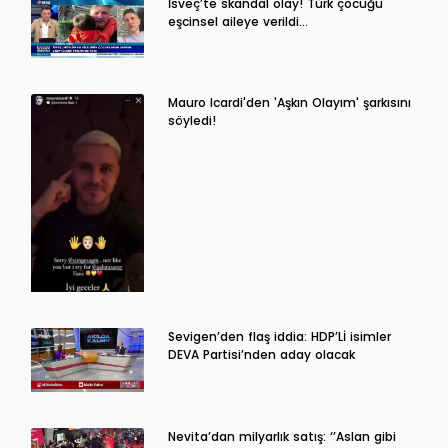
İsveç’te skandal olay! Türk çocuğu
eşcinsel aileye verildi…
Mauro Icardi'den 'Aşkın Olayım' şarkısını
söyledi!
Sevigen’den flaş iddia: HDP’Lİ isimler
DEVA Partisi’nden aday olacak
Nevita’dan milyarlık satış: ‘’Aslan gibi