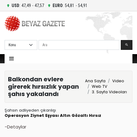
USD
: 47,49 - 47,57
EURO
: 54,81 - 54,91
Ara
Balkondan evlere
Ana Sayfa
Video
girerek hırsızlık yapan
Web TV
3. Sayfa Videoları
şahıs yakalandı
Şahsın adliyeden çıkarılışı
Operasyon
Ziynet Eşyası
Altın
Gözaltı
Hırsız
-Detaylar