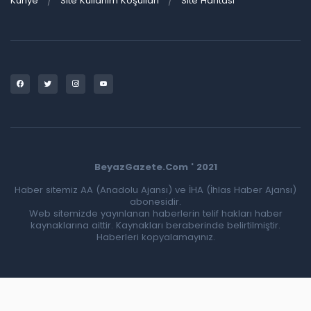
Künye
Site Kullanım Koşulları
Site Haritası
BeyazGazete.Com ' 2021
Haber sitemiz AA (Anadolu Ajansı) ve İHA (İhlas Haber Ajansı)
abonesidir.
Web sitemizde yayınlanan haberlerin telif hakları haber
kaynaklarına aittir. Kaynakları beraberinde belirtilmiştir.
Haberleri kopyalamayınız.