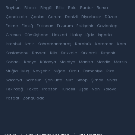
Bayburt
Bilecik
Bingöl
Bitlis
Bolu
Burdur
Bursa
Çanakkale
Çankırı
Çorum
Denizli
Diyarbakır
Düzce
Edirne
Elazığ
Erzincan
Erzurum
Eskişehir
Gaziantep
Giresun
Gümüşhane
Hakkari
Hatay
Iğdır
Isparta
İstanbul
İzmir
Kahramanmaraş
Karabük
Karaman
Kars
Kastamonu
Kayseri
Kilis
Kırıkkale
Kırklareli
Kırşehir
Kocaeli
Konya
Kütahya
Malatya
Manisa
Mardin
Mersin
Muğla
Muş
Nevşehir
Niğde
Ordu
Osmaniye
Rize
Sakarya
Samsun
Şanlıurfa
Siirt
Sinop
Şırnak
Sivas
Tekirdağ
Tokat
Trabzon
Tunceli
Uşak
Van
Yalova
Yozgat
Zonguldak