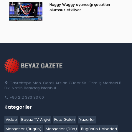
Huggy Wuggy oyuncağı çocukları
olumsuz etkiliyor
Gayrettepe Mah. Cemil Arslan Güder Sk. Otim İş Merkezi B
Blk. No:25 Beşiktaş İstanbul
+90 212 333 33 00
Kategoriler
Video
Beyaz TV Arşivi
Foto Galeri
Yazarlar
Manşetler (Bugün)
Manşetler (Dün)
Bugünün Haberleri