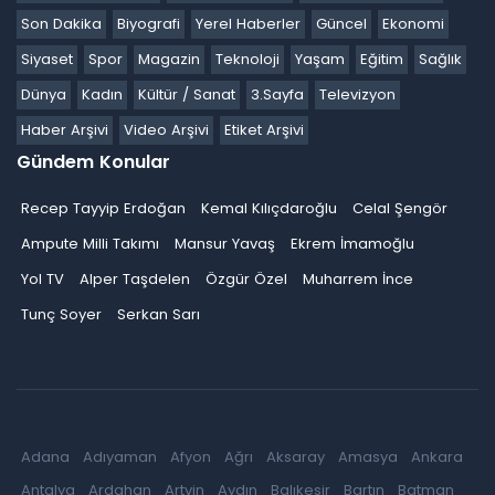
Son Dakika
Biyografi
Yerel Haberler
Güncel
Ekonomi
Siyaset
Spor
Magazin
Teknoloji
Yaşam
Eğitim
Sağlık
Dünya
Kadın
Kültür / Sanat
3.Sayfa
Televizyon
Haber Arşivi
Video Arşivi
Etiket Arşivi
Gündem Konular
Recep Tayyip Erdoğan
Kemal Kılıçdaroğlu
Celal Şengör
Ampute Milli Takımı
Mansur Yavaş
Ekrem İmamoğlu
Yol TV
Alper Taşdelen
Özgür Özel
Muharrem İnce
Tunç Soyer
Serkan Sarı
Adana
Adıyaman
Afyon
Ağrı
Aksaray
Amasya
Ankara
Antalya
Ardahan
Artvin
Aydın
Balıkesir
Bartın
Batman