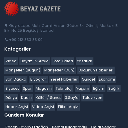
Gayrettepe Mah. Cemil Arslan Güder Sk. Otim İş Merkezi B
Blk. No:25 Beşiktaş İstanbul
+90 212 333 33 00
Kategoriler
Video
Beyaz TV Arşivi
Foto Galeri
Yazarlar
Manşetler (Bugün)
Manşetler (Dün)
Bugünün Haberleri
Son Dakika
Biyografi
Yerel Haberler
Güncel
Ekonomi
Siyaset
Spor
Magazin
Teknoloji
Yaşam
Eğitim
Sağlık
Dünya
Kadın
Kültür / Sanat
3.Sayfa
Televizyon
Haber Arşivi
Video Arşivi
Etiket Arşivi
Gündem Konular
Recep Tayyip Erdoğan
Kemal Kılıçdaroğlu
Celal Şengör