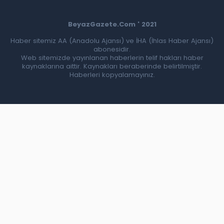
BeyazGazete.Com ' 2021
Haber sitemiz AA (Anadolu Ajansı) ve İHA (İhlas Haber Ajansı)
abonesidir.
Web sitemizde yayınlanan haberlerin telif hakları haber
kaynaklarına aittir. Kaynakları beraberinde belirtilmiştir.
Haberleri kopyalamayınız.