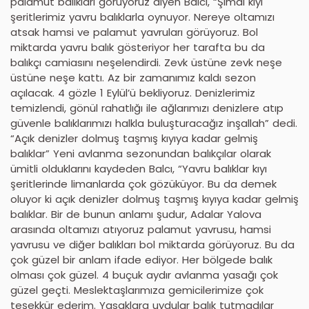
palamut balıkları görüyoruz diyen Balcı, “Şimdi kıyı
şeritlerimiz yavru balıklarla oynuyor. Nereye oltamızı
atsak hamsi ve palamut yavruları görüyoruz. Bol
miktarda yavru balık gösteriyor her tarafta bu da
balıkçı camiasını neşelendirdi. Zevk üstüne zevk neşe
üstüne neşe kattı. Az bir zamanımız kaldı sezon
açılacak. 4 gözle 1 Eylül’ü bekliyoruz. Denizlerimiz
temizlendi, gönül rahatlığı ile ağlarımızı denizlere atıp
güvenle balıklarımızı halkla buluşturacağız inşallah” dedi.
“Açık denizler dolmuş taşmış kıyıya kadar gelmiş
balıklar” Yeni avlanma sezonundan balıkçılar olarak
ümitli olduklarını kaydeden Balcı, “Yavru balıklar kıyı
şeritlerinde limanlarda çok gözüküyor. Bu da demek
oluyor ki açık denizler dolmuş taşmış kıyıya kadar gelmiş
balıklar. Bir de bunun anlamı şudur, Adalar Yalova
arasında oltamızı atıyoruz palamut yavrusu, hamsi
yavrusu ve diğer balıkları bol miktarda görüyoruz. Bu da
çok güzel bir anlam ifade ediyor. Her bölgede balık
olması çok güzel. 4 buçuk aydır avlanma yasağı çok
güzel geçti. Meslektaşlarımıza gemicilerimize çok
teşekkür ederim. Yasaklara uydular balık tutmadılar