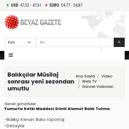
USD
: 47,52 - 47,61
EURO
: 54,77 - 54,87
Ara
Balıkçılar Müsilaj
Ana Sayfa
Video
sonrası yeni sezondan
Web TV
Güncel Videoları
umutlu
Genel görüntüler
Yumurta
Katkı Maddesi
Erimli
Alamut
Balık Tutma
-Balıkçı Kenan Balcı röportaj
-Detaylar