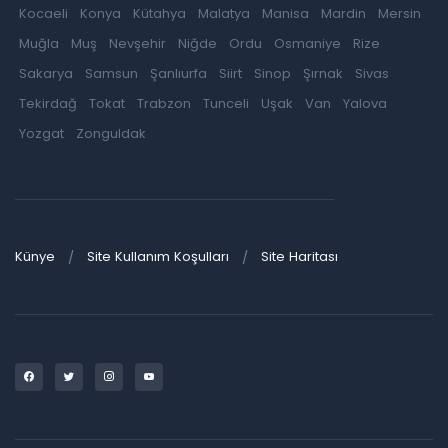
Kocaeli
Konya
Kütahya
Malatya
Manisa
Mardin
Mersin
Muğla
Muş
Nevşehir
Niğde
Ordu
Osmaniye
Rize
Sakarya
Samsun
Şanlıurfa
Siirt
Sinop
Şırnak
Sivas
Tekirdağ
Tokat
Trabzon
Tunceli
Uşak
Van
Yalova
Yozgat
Zonguldak
Künye
Site Kullanım Koşulları
Site Haritası