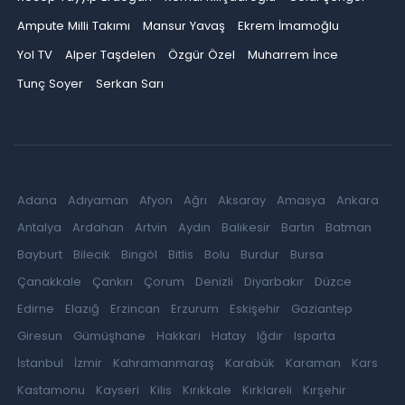
Ampute Milli Takımı
Mansur Yavaş
Ekrem İmamoğlu
Yol TV
Alper Taşdelen
Özgür Özel
Muharrem İnce
Tunç Soyer
Serkan Sarı
Adana
Adıyaman
Afyon
Ağrı
Aksaray
Amasya
Ankara
Antalya
Ardahan
Artvin
Aydın
Balıkesir
Bartın
Batman
Bayburt
Bilecik
Bingöl
Bitlis
Bolu
Burdur
Bursa
Çanakkale
Çankırı
Çorum
Denizli
Diyarbakır
Düzce
Edirne
Elazığ
Erzincan
Erzurum
Eskişehir
Gaziantep
Giresun
Gümüşhane
Hakkari
Hatay
Iğdır
Isparta
İstanbul
İzmir
Kahramanmaraş
Karabük
Karaman
Kars
Kastamonu
Kayseri
Kilis
Kırıkkale
Kırklareli
Kırşehir