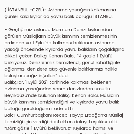
( İSTANBUL -ÖZEL)- Avlanma yasağının kalkmasına
günler kala kıyılar da yavru balık bolluğu İSTANBUL
- Geçtiğimiz aylarda Marmara Denizi kıyılarından
görülen Müsilajların büyük kısmının temizlenmesinin
ardından ve 1 Eylül’de kalkması beklenen avlanma
yasağı öncesinde kıyılarda yavru balıkların çoğaldığına
dikkat çeken Balıkçı Kenan Balcı, “4 gözle 1 Eylül’ü
bekliyoruz. Denizlerimiz temizlendi, gönül rahatlığı ile
ağlarımızı denizlere atıp güvenle balıklarımızı halkla
buluşturacağız inşallah” dedi.
Balıkçılar, 1 Eylül 2021 tarihinde kalkması beklenen
avlanma yasağından sonra denizlerden umutlu.
Beylikdüzü’nde bulunan Balıkçı Kenan Balcı, Müsilaj’ın
büyük kısmının temizlendiğini ve kıyılarda yavru balık
bolluğu görüldüğünü ifade etti.
Balcı, Cumhurbaşkanı Recep Tayyip Erdoğan’a Müsilaj
temizliği için verdiği destekten dolayı teşekkür etti.
“Dört gözle 1 Eylül’ü bekliyoruz” Kıyılarda hamsi ve