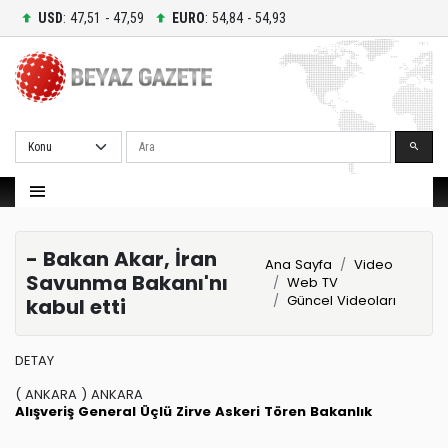
USD
: 47,51 - 47,59
EURO
: 54,84 - 54,93
Ara
- Bakan Akar, İran
Ana Sayfa
Video
Savunma Bakanı'nı
Web TV
Güncel Videoları
kabul etti
DETAY
( ANKARA ) ANKARA
Alışveriş
General
Üçlü Zirve
Askeri Tören
Bakanlık