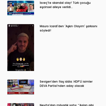
İsveç’te skandal olay! Türk çocuğu
eşcinsel aileye verildi…
Mauro Icardi'den 'Aşkın Olayım' şarkısını
söyledi!
Sevigen’den flaş iddia: HDP’Lİ isimler
DEVA Partisi’nden aday olacak
Nevita’dan milyarlık satış: ‘’Aslan gibi