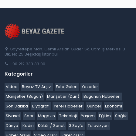
Gayrettepe Mah. Cemil Arslan Güder Sk. Otim İş Merkezi B
Blk. No:25 Beşiktaş İstanbul
+90 212 333 33 00
Kategoriler
Video
Beyaz TV Arşivi
Foto Galeri
Yazarlar
Manşetler (Bugün)
Manşetler (Dün)
Bugünün Haberleri
Son Dakika
Biyografi
Yerel Haberler
Güncel
Ekonomi
Siyaset
Spor
Magazin
Teknoloji
Yaşam
Eğitim
Sağlık
Dünya
Kadın
Kültür / Sanat
3.Sayfa
Televizyon
Haber Arşivi
Video Arşivi
Etiket Arşivi