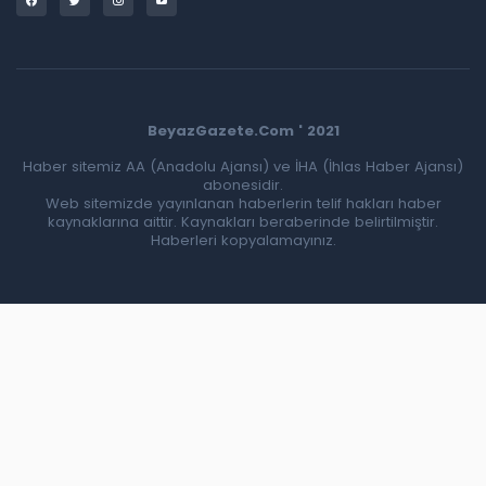
BeyazGazete.Com ' 2021
Haber sitemiz AA (Anadolu Ajansı) ve İHA (İhlas Haber Ajansı)
abonesidir.
Web sitemizde yayınlanan haberlerin telif hakları haber
kaynaklarına aittir. Kaynakları beraberinde belirtilmiştir.
Haberleri kopyalamayınız.