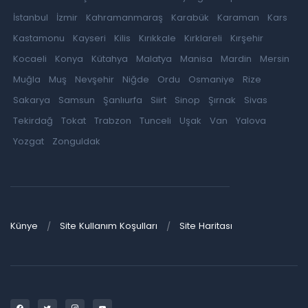
İstanbul
İzmir
Kahramanmaraş
Karabük
Karaman
Kars
Kastamonu
Kayseri
Kilis
Kırıkkale
Kırklareli
Kırşehir
Kocaeli
Konya
Kütahya
Malatya
Manisa
Mardin
Mersin
Muğla
Muş
Nevşehir
Niğde
Ordu
Osmaniye
Rize
Sakarya
Samsun
Şanlıurfa
Siirt
Sinop
Şırnak
Sivas
Tekirdağ
Tokat
Trabzon
Tunceli
Uşak
Van
Yalova
Yozgat
Zonguldak
Künye
Site Kullanım Koşulları
Site Haritası