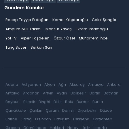
Gündem Konular
Recep Tayyip Erdoğan
Kemal Kılıçdaroğlu
Celal Şengör
Ampute Milli Takımı
Mansur Yavaş
Ekrem İmamoğlu
Yol TV
Alper Taşdelen
Özgür Özel
Muharrem İnce
Tunç Soyer
Serkan Sarı
Adana
Adıyaman
Afyon
Ağrı
Aksaray
Amasya
Ankara
Antalya
Ardahan
Artvin
Aydın
Balıkesir
Bartın
Batman
Bayburt
Bilecik
Bingöl
Bitlis
Bolu
Burdur
Bursa
Çanakkale
Çankırı
Çorum
Denizli
Diyarbakır
Düzce
Edirne
Elazığ
Erzincan
Erzurum
Eskişehir
Gaziantep
Giresun
Gümüşhane
Hakkari
Hatay
Iğdır
Isparta