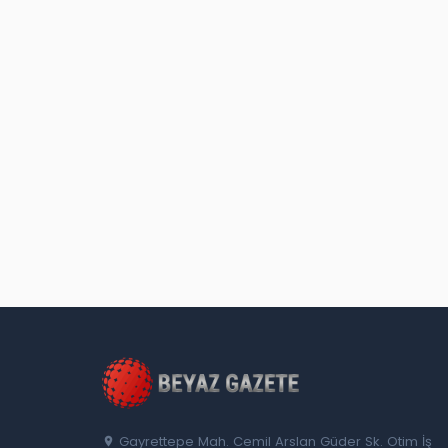
Gayrettepe Mah. Cemil Arslan Güder Sk. Otim İş