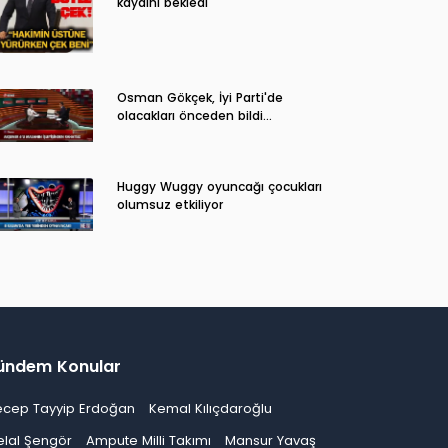
kaydını bekledi
Osman Gökçek, İyi Parti'de
olacakları önceden bildi...
Huggy Wuggy oyuncağı çocukları
olumsuz etkiliyor
ündem Konular
ecep Tayyip Erdoğan
Kemal Kılıçdaroğlu
elal Şengör
Ampute Milli Takımı
Mansur Yavaş