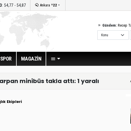
O
: 54,77 - 54,87
Ankara
º22
Gündem:
Recep T
SPOR
MAGAZİN
arpan minibüs takla attı: 1 yaralı
lık Ekipleri