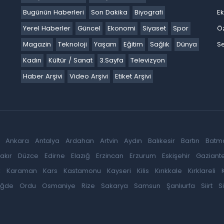
Bugünün Haberleri
Son Dakika
Biyografi
E
Yerel Haberler
Güncel
Ekonomi
Siyaset
Spor
Ö
Magazin
Teknoloji
Yaşam
Eğitim
Sağlık
Dünya
Se
Kadın
Kültür / Sanat
3.Sayfa
Televizyon
Haber Arşivi
Video Arşivi
Etiket Arşivi
Ankara
Antalya
Ardahan
Artvin
Aydın
Balıkesir
Bartın
Batm
akır
Düzce
Edirne
Elazığ
Erzincan
Erzurum
Eskişehir
Gaziant
k
Karaman
Kars
Kastamonu
Kayseri
Kilis
Kırıkkale
Kırklareli
iğde
Ordu
Osmaniye
Rize
Sakarya
Samsun
Şanlıurfa
Siirt
S