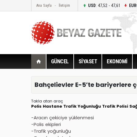
USD
: 47,52 - 47,61
EUR
Ana Sayfa
İletişim
GÜNCEL
SİYASET
EKONOMİ
Bahçelievler E-5’te bariyerlere ç
Takla atan araç
Polis
Hastane
Trafik Yoğunluğu
Trafik Polisi
Sağ
-Aracın çekiciye yüklenmesi
-Polis ekipleri
-Trafik yoğunluğu