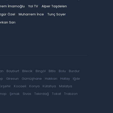
krem İmamoğlu
Yol TV
Alper Taşdelen
zgür Özel
Muharrem İnce
Tunç Soyer
rkan Sarı
an
Bayburt
Bilecik
Bingöl
Bitlis
Bolu
Burdur
ep
Giresun
Gümüşhane
Hakkari
Hatay
Iğdır
Kırşehir
Kocaeli
Konya
Kütahya
Malatya
inop
Şırnak
Sivas
Tekirdağ
Tokat
Trabzon