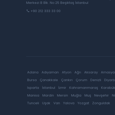
Merkezi B Blk. No:25 Beşiktaş İstanbul
+90 212 333 33 00
Adana
Adıyaman
Afyon
Ağrı
Aksaray
Amasya
Bursa
Çanakkale
Çankırı
Çorum
Denizli
Diyarb
Isparta
İstanbul
İzmir
Kahramanmaraş
Karabü
Manisa
Mardin
Mersin
Muğla
Muş
Nevşehir
N
Tunceli
Uşak
Van
Yalova
Yozgat
Zonguldak