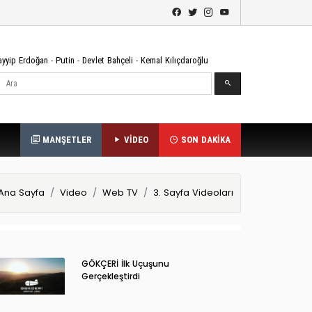
ayyip Erdoğan
-
Putin
-
Devlet Bahçeli
-
Kemal Kılıçdaroğlu
Ara
MANŞETLER
VİDEO
SON DAKİKA
Ana Sayfa
Video
Web TV
3. Sayfa Videoları
GÖKÇERİ İlk Uçuşunu
Gerçekleştirdi