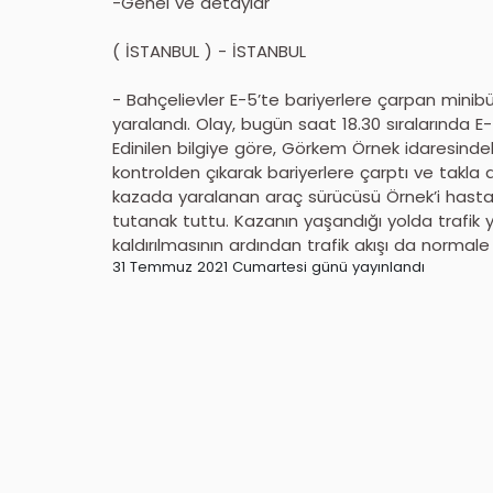
-Genel ve detaylar
( İSTANBUL ) - İSTANBUL
- Bahçelievler E-5’te bariyerlere çarpan minib
yaralandı. Olay, bugün saat 18.30 sıralarında E
Edinilen bilgiye göre, Görkem Örnek idaresinde
kontrolden çıkarak bariyerlere çarptı ve takla at
kazada yaralanan araç sürücüsü Örnek’i hastaneye
tutanak tuttu. Kazanın yaşandığı yolda trafik y
kaldırılmasının ardından trafik akışı da normal
31 Temmuz 2021 Cumartesi günü yayınlandı