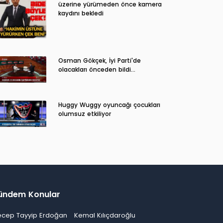
üzerine yürümeden önce kamera
kaydını bekledi
Osman Gökçek, İyi Parti'de
olacakları önceden bildi...
Huggy Wuggy oyuncağı çocukları
olumsuz etkiliyor
ündem Konular
ecep Tayyip Erdoğan
Kemal Kılıçdaroğlu