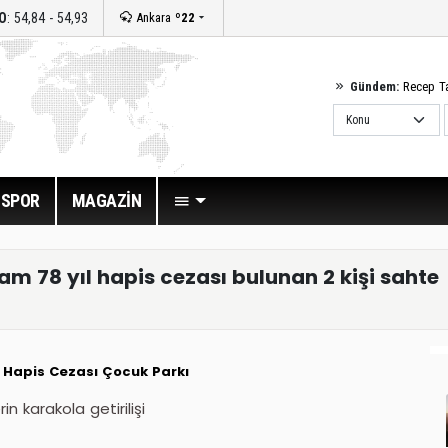
O
: 54,84 - 54,93
Ankara
º22
Gündem:
Recep T
SPOR
MAGAZİN
am 78 yıl hapis cezası bulunan 2 kişi sahte
Hapis Cezası
Çocuk Parkı
n karakola getirilişi