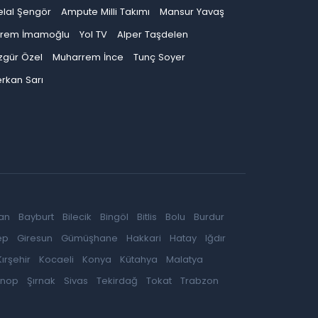
elal Şengör
Ampute Milli Takımı
Mansur Yavaş
krem İmamoğlu
Yol TV
Alper Taşdelen
zgür Özel
Muharrem İnce
Tunç Soyer
rkan Sarı
an
Bayburt
Bilecik
Bingöl
Bitlis
Bolu
Burdur
ep
Giresun
Gümüşhane
Hakkari
Hatay
Iğdır
Kırşehir
Kocaeli
Konya
Kütahya
Malatya
inop
Şırnak
Sivas
Tekirdağ
Tokat
Trabzon