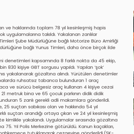
an ve haklarında toplam 78 yıl kesinleşmiş hapis
‘şok uygulamalarına takıldı. Yakalanan zanlılar
 Timleri Şube Müdürlüğüne bağlı Motorize Büro Amirliği
üdürlüğüne bağlı Yunus Timleri, daha önce birçok ilde
i denetimleri kapsamında 8 farklı nokta da 45 ekip,
bin 830 kişiye GBT sorgusu yapıldı. Yapılan ‘şok’
hıs yakalanarak gözaltına alındı. Yürütülen denetimler
malarda ruhsatsız tabanca bulunduran 1 araç
raca ve sürücü belgesiz araç kullanan 4 kişiye cezai
 21 metruk bina ve 65 çocuk parkının didik didik
duran 5 zanlı gerekli adli makamlara gönderildi.
, 25 suçtan sabıkası olan ve hakkında 54 yıl
arklı suçtan arandığı ortaya çıkan ve 24 yıl kesinleşmiş
hte kimlikle yakalandı. Uygulamalar sırasında gözaltına
na 75. Yıl Polis Merkezine götürüldü. Kanun kaçakları,
rı mahkemece tutuklanarak cezaevine gönderildi.(SK-