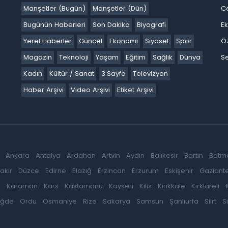
Manşetler (Bugün)
Manşetler (Dün)
C
Bugünün Haberleri
Son Dakika
Biyografi
E
Yerel Haberler
Güncel
Ekonomi
Siyaset
Spor
Ö
Magazin
Teknoloji
Yaşam
Eğitim
Sağlık
Dünya
Se
Kadın
Kültür / Sanat
3.Sayfa
Televizyon
Haber Arşivi
Video Arşivi
Etiket Arşivi
Ankara
Antalya
Ardahan
Artvin
Aydın
Balıkesir
Bartın
Batm
akır
Düzce
Edirne
Elazığ
Erzincan
Erzurum
Eskişehir
Gaziant
k
Karaman
Kars
Kastamonu
Kayseri
Kilis
Kırıkkale
Kırklareli
iğde
Ordu
Osmaniye
Rize
Sakarya
Samsun
Şanlıurfa
Siirt
S