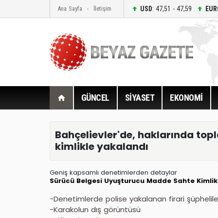
USD
: 47,51 - 47,59
EUR
Ana Sayfa
İletişim
GÜNCEL
SİYASET
EKONOMİ
Bahçelievler'de, haklarında topl
kimlikle yakalandı
Geniş kapsamlı denetimlerden detaylar
Sürücü Belgesi
Uyuşturucu Madde
Sahte Kimlik
-Denetimlerde polise yakalanan firari şüphelileri
-Karakolun dış görüntüsü