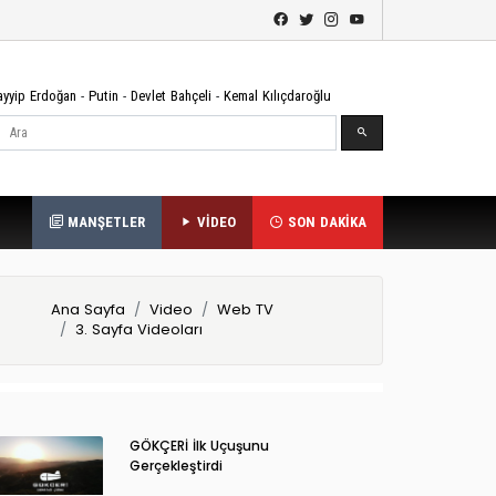
ayyip Erdoğan
-
Putin
-
Devlet Bahçeli
-
Kemal Kılıçdaroğlu
Ara
MANŞETLER
VİDEO
SON DAKİKA
Ana Sayfa
Video
Web TV
3. Sayfa Videoları
GÖKÇERİ İlk Uçuşunu
Gerçekleştirdi