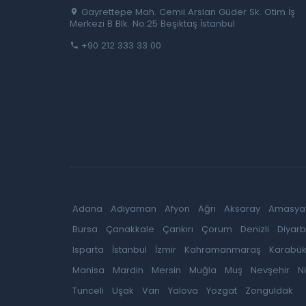
Gayrettepe Mah. Cemil Arslan Güder Sk. Otim İş
Merkezi B Blk. No:25 Beşiktaş İstanbul
+90 212 333 33 00
Adana
Adıyaman
Afyon
Ağrı
Aksaray
Amasya
Bursa
Çanakkale
Çankırı
Çorum
Denizli
Diyarb
Isparta
İstanbul
İzmir
Kahramanmaraş
Karabü
Manisa
Mardin
Mersin
Muğla
Muş
Nevşehir
N
Tunceli
Uşak
Van
Yalova
Yozgat
Zonguldak