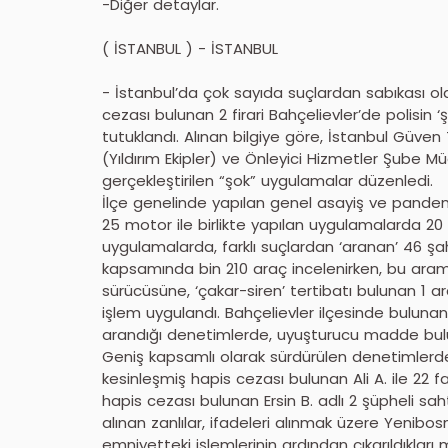
-Diğer detaylar.
( İSTANBUL ) - İSTANBUL
- İstanbul’da çok sayıda suçlardan sabıkası ol
cezası bulunan 2 firari Bahçelievler’de polisin 
tutuklandı. Alınan bilgiye göre, İstanbul Güven
(Yıldırım Ekipler) ve Önleyici Hizmetler Şube M
gerçekleştirilen “şok” uygulamalar düzenledi.
İlçe genelinde yapılan genel asayiş ve pandem
25 motor ile birlikte yapılan uygulamalarda 20 
uygulamalarda, farklı suçlardan ‘aranan’ 46 şa
kapsamında bin 210 araç incelenirken, bu ara
sürücüsüne, ‘çakar-siren’ tertibatı bulunan 1 a
işlem uygulandı. Bahçelievler ilçesinde bulunan
arandığı denetimlerde, uyuşturucu madde bulun
Geniş kapsamlı olarak sürdürülen denetimlerde
kesinleşmiş hapis cezası bulunan Ali A. ile 22 f
hapis cezası bulunan Ersin B. adlı 2 şüpheli sa
alınan zanlılar, ifadeleri alınmak üzere Yenibos
emniyetteki işlemlerinin ardından çıkarıldıkla