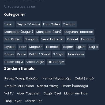
+90 212 333 33 00
Kategoriler
Video
Beyaz TV Arşivi
Foto Galeri
Yazarlar
Manşetler (Bugün)
Manşetler (Dün)
Bugünün Haberleri
Son Dakika
Biyografi
Yerel Haberler
Güncel
Ekonomi
Siyaset
Spor
Magazin
Teknoloji
Yaşam
Eğitim
Sağlık
Dünya
Kadın
Kültür / Sanat
3.Sayfa
Televizyon
Haber Arşivi
Video Arşivi
Etiket Arşivi
Gündem Konular
Recep Tayyip Erdoğan
Kemal Kılıçdaroğlu
Celal Şengör
Ampute Milli Takımı
Mansur Yavaş
Ekrem İmamoğlu
Yol TV
Alper Taşdelen
Özgür Özel
Muharrem İnce
Tunç Soyer
Serkan Sarı