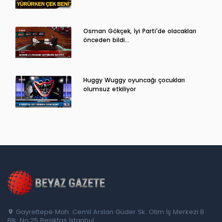
Osman Gökçek, İyi Parti'de olacakları
önceden bildi...
Huggy Wuggy oyuncağı çocukları
olumsuz etkiliyor
Gayrettepe Mah. Cemil Arslan Güder Sk. Otim İş Merkezi B
Blk. No:25 Beşiktaş İstanbul