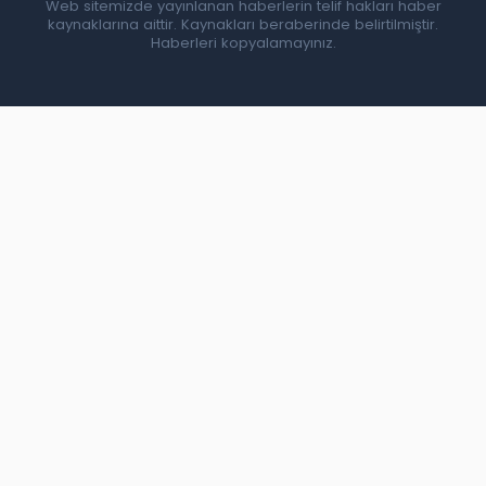
Web sitemizde yayınlanan haberlerin telif hakları haber
kaynaklarına aittir. Kaynakları beraberinde belirtilmiştir.
Haberleri kopyalamayınız.