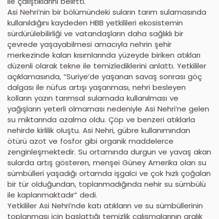
ile çalıştıklarını belirtti.
Asi Nehri’nin bir bölümündeki suların tarım sulamasında
kullanıldığını kaydeden HBB yetkilileri ekosistemin
sürdürülebilirliği ve vatandaşların daha sağlıklı bir
çevrede yaşayabilmesi amacıyla nehrin şehir
merkezinde kalan kısımlarında yüzeyde biriken atıkları
düzenli olarak tekne ile temizlediklerini anlattı. Yetkililer
açıklamasında, “Suriye’de yaşanan savaş sonrası göç
dalgası ile nüfus artışı yaşanması, nehri besleyen
kolların yazın tarımsal sulamada kullanılması ve
yağışların yeterli olmaması nedeniyle Asi Nehri’ne gelen
su miktarında azalma oldu. Çöp ve benzeri atıklarla
nehirde kirlilik oluştu. Asi Nehri, gübre kullanımından
ötürü azot ve fosfor gibi organik maddelerce
zenginleşmektedir. Su ortamında durgun ve yavaş akan
sularda artış gösteren, menşei Güney Amerika olan su
sümbülleri yaşadığı ortamda işgalci ve çok hızlı çoğalan
bir tür olduğundan, toplanmadığında nehir su sümbülü
ile kaplanmaktadır” dedi.
Yetkililer Asi Nehri’nde katı atıkların ve su sümbüllerinin
toplanması için başlattığı temizlik çalışmalarının aralık