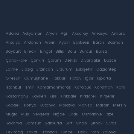
Adana
Adıyaman
Afyon
Ağrı
Aksaray
Amasya
Ankara
Antalya
Ardahan
Artvin
Aydın
Balıkesir
Bartın
Batman
Bayburt
Bilecik
Bingöl
Bitlis
Bolu
Burdur
Bursa
Çanakkale
Çankırı
Çorum
Denizli
Diyarbakır
Düzce
Edirne
Elazığ
Erzincan
Erzurum
Eskişehir
Gaziantep
Giresun
Gümüşhane
Hakkari
Hatay
Iğdır
Isparta
İstanbul
İzmir
Kahramanmaraş
Karabük
Karaman
Kars
Kastamonu
Kayseri
Kilis
Kırıkkale
Kırklareli
Kırşehir
Kocaeli
Konya
Kütahya
Malatya
Manisa
Mardin
Mersin
Muğla
Muş
Nevşehir
Niğde
Ordu
Osmaniye
Rize
Sakarya
Samsun
Şanlıurfa
Siirt
Sinop
Şırnak
Sivas
Tekirdağ
Tokat
Trabzon
Tunceli
Uşak
Van
Yalova