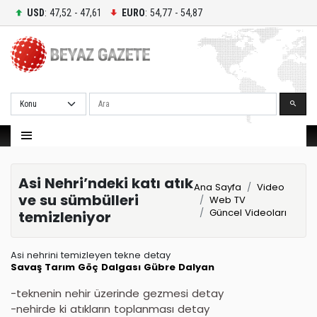
USD
: 47,52 - 47,61
EURO
: 54,77 - 54,87
Ara
Asi Nehri’ndeki katı atık
Ana Sayfa
Video
ve su sümbülleri
Web TV
Güncel Videoları
temizleniyor
Asi nehrini temizleyen tekne detay
Savaş
Tarım
Göç Dalgası
Gübre
Dalyan
-teknenin nehir üzerinde gezmesi detay
-nehirde ki atıkların toplanması detay