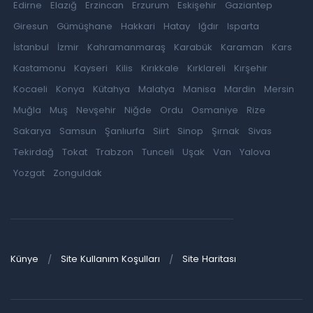
Edirne
Elazığ
Erzincan
Erzurum
Eskişehir
Gaziantep
Giresun
Gümüşhane
Hakkari
Hatay
Iğdır
Isparta
İstanbul
İzmir
Kahramanmaraş
Karabük
Karaman
Kars
Kastamonu
Kayseri
Kilis
Kırıkkale
Kırklareli
Kırşehir
Kocaeli
Konya
Kütahya
Malatya
Manisa
Mardin
Mersin
Muğla
Muş
Nevşehir
Niğde
Ordu
Osmaniye
Rize
Sakarya
Samsun
Şanlıurfa
Siirt
Sinop
Şırnak
Sivas
Tekirdağ
Tokat
Trabzon
Tunceli
Uşak
Van
Yalova
Yozgat
Zonguldak
Künye
Site Kullanım Koşulları
Site Haritası