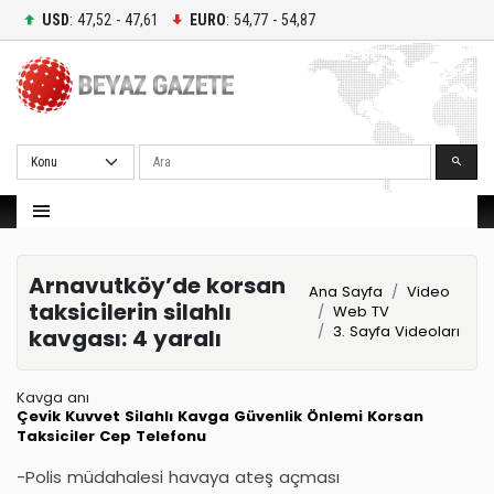
USD
: 47,52 - 47,61
EURO
: 54,77 - 54,87
Ara
Arnavutköy’de korsan
Ana Sayfa
Video
taksicilerin silahlı
Web TV
3. Sayfa Videoları
kavgası: 4 yaralı
Kavga anı
Çevik Kuvvet
Silahlı Kavga
Güvenlik Önlemi
Korsan
Taksiciler
Cep Telefonu
-Polis müdahalesi havaya ateş açması