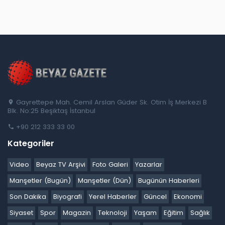
Gayrettepe Mah. Cemil Arslan Güder Sk. Otim İş Merkezi B
Blk. No:25 Beşiktaş İstanbul
+90 212 333 33 00
Kategoriler
Video
Beyaz TV Arşivi
Foto Galeri
Yazarlar
Manşetler (Bugün)
Manşetler (Dün)
Bugünün Haberleri
Son Dakika
Biyografi
Yerel Haberler
Güncel
Ekonomi
Siyaset
Spor
Magazin
Teknoloji
Yaşam
Eğitim
Sağlık