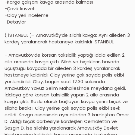
-Kargo çalışanı kavga arasında kalması
-Çevik kuvvet
-Olay yeri inceleme
-Detaylar
( İSTANBUL )- Arnavutköy’de silahlı kavga: Aynı aileden 3
kardeş yaralanarak hastaneye kaldırıldı İSTANBUL
- Arnavutköy’de korsan taksicilik yaptığı iddia edilen 2
aile arasında kavga çıktı. Silah ve bıçakların havada
uçuştuğu kavgada bir aileden 3 kardeş yaralanarak
hastaneye kaldırıldı. Olay yerine çok sayıda polis ekibi
yönlendirildi. Olay, bugün saat 12:30 sularında
Arnavutköy Yavuz Selim Mahallesi’nde meydana geldi.
İddiaya göre korsan taksicilik yapan 2 aile arasında
kavga çıktı. Sözlü olarak başlayan kavga yerini bıçak ve
silaha bıraktı. Olay yerine çok sayıda polis ekibi sevk
edildi. Kavga esnasında aynı aileden 3 kardeşten Ömer
D. Aldığı bıçak darbesiyle kardeşleri Cemalettin ve
Sezgin D. ise silahla yaralanarak Arnavutköy Devlet
Hastanesine kaldırıldı. kavga esnasında kurşunların