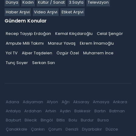
Dünya
Kadın
Kültür / Sanat
3.Sayfa
Televizyon
Haber Arşivi
Video Arşivi
Etiket Arşivi
Gündem Konular
Recep Tayyip Erdoğan
Kemal Kılıçdaroğlu
Celal Şengör
Ampute Milli Takımı
Mansur Yavaş
Ekrem İmamoğlu
Yol TV
Alper Taşdelen
Özgür Özel
Muharrem İnce
Tunç Soyer
Serkan Sarı
Adana
Adıyaman
Afyon
Ağrı
Aksaray
Amasya
Ankara
Antalya
Ardahan
Artvin
Aydın
Balıkesir
Bartın
Batman
Bayburt
Bilecik
Bingöl
Bitlis
Bolu
Burdur
Bursa
Çanakkale
Çankırı
Çorum
Denizli
Diyarbakır
Düzce