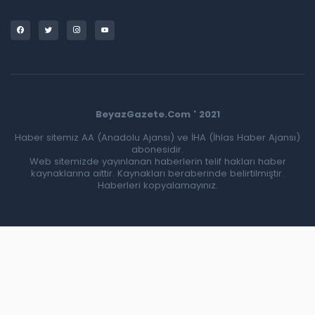
BeyazGazete.Com ' 2021
Haber sitemiz AA (Anadolu Ajansı) ve İHA (İhlas Haber Ajansı)
abonesidir.
Web sitemizde yayınlanan haberlerin telif hakları haber
kaynaklarına aittir. Kaynakları beraberinde belirtilmiştir.
Haberleri kopyalamayınız.