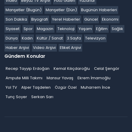
Video
Beyaz TV Arşivi
Foto Galeri
Yazarlar
Manşetler (Bugün)
Manşetler (Dün)
Bugünün Haberleri
Son Dakika
Biyografi
Yerel Haberler
Güncel
Ekonomi
Siyaset
Spor
Magazin
Teknoloji
Yaşam
Eğitim
Sağlık
Dünya
Kadın
Kültür / Sanat
3.Sayfa
Televizyon
Haber Arşivi
Video Arşivi
Etiket Arşivi
Gündem Konular
Recep Tayyip Erdoğan
Kemal Kılıçdaroğlu
Celal Şengör
Ampute Milli Takımı
Mansur Yavaş
Ekrem İmamoğlu
Yol TV
Alper Taşdelen
Özgür Özel
Muharrem İnce
Tunç Soyer
Serkan Sarı