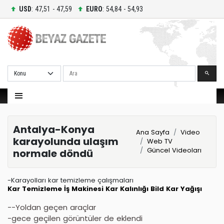
USD
: 47,51 - 47,59
EURO
: 54,84 - 54,93
Ara
Antalya-Konya
Ana Sayfa
Video
karayolunda ulaşım
Web TV
Güncel Videoları
normale döndü
-Karayolları kar temizleme çalışmaları
Kar Temizleme
İş Makinesi
Kar Kalınlığı
Bild
Kar Yağışı
--Yoldan geçen araçlar
-gece geçilen görüntüler de eklendi