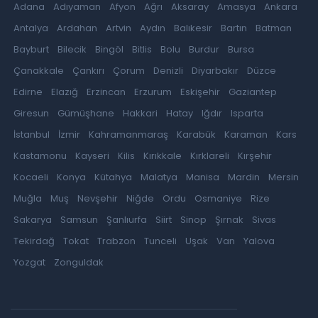
Adana
Adıyaman
Afyon
Ağrı
Aksaray
Amasya
Ankara
Antalya
Ardahan
Artvin
Aydın
Balıkesir
Bartın
Batman
Bayburt
Bilecik
Bingöl
Bitlis
Bolu
Burdur
Bursa
Çanakkale
Çankırı
Çorum
Denizli
Diyarbakır
Düzce
Edirne
Elazığ
Erzincan
Erzurum
Eskişehir
Gaziantep
Giresun
Gümüşhane
Hakkari
Hatay
Iğdır
Isparta
İstanbul
İzmir
Kahramanmaraş
Karabük
Karaman
Kars
Kastamonu
Kayseri
Kilis
Kırıkkale
Kırklareli
Kırşehir
Kocaeli
Konya
Kütahya
Malatya
Manisa
Mardin
Mersin
Muğla
Muş
Nevşehir
Niğde
Ordu
Osmaniye
Rize
Sakarya
Samsun
Şanlıurfa
Siirt
Sinop
Şırnak
Sivas
Tekirdağ
Tokat
Trabzon
Tunceli
Uşak
Van
Yalova
Yozgat
Zonguldak