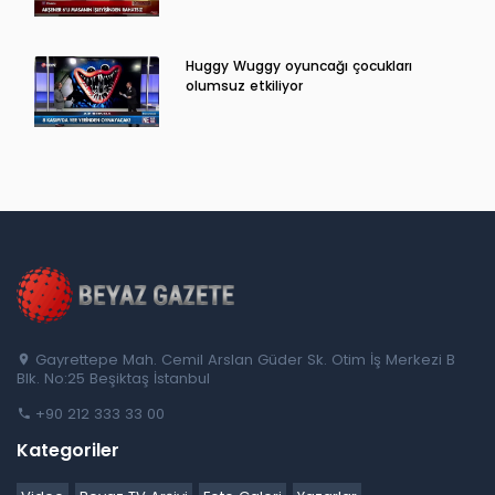
Huggy Wuggy oyuncağı çocukları
olumsuz etkiliyor
Gayrettepe Mah. Cemil Arslan Güder Sk. Otim İş Merkezi B
Blk. No:25 Beşiktaş İstanbul
+90 212 333 33 00
Kategoriler