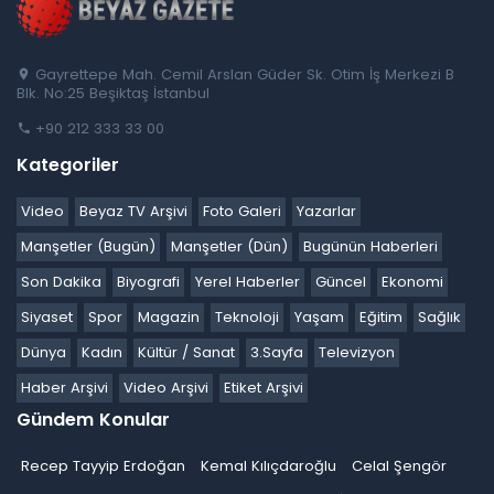
Gayrettepe Mah. Cemil Arslan Güder Sk. Otim İş Merkezi B
Blk. No:25 Beşiktaş İstanbul
+90 212 333 33 00
Kategoriler
Video
Beyaz TV Arşivi
Foto Galeri
Yazarlar
Manşetler (Bugün)
Manşetler (Dün)
Bugünün Haberleri
Son Dakika
Biyografi
Yerel Haberler
Güncel
Ekonomi
Siyaset
Spor
Magazin
Teknoloji
Yaşam
Eğitim
Sağlık
Dünya
Kadın
Kültür / Sanat
3.Sayfa
Televizyon
Haber Arşivi
Video Arşivi
Etiket Arşivi
Gündem Konular
Recep Tayyip Erdoğan
Kemal Kılıçdaroğlu
Celal Şengör