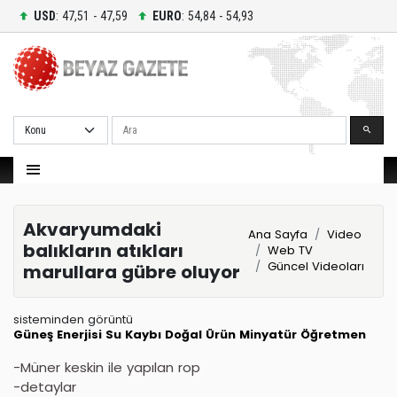
USD
: 47,51 - 47,59
EURO
: 54,84 - 54,93
Ara
Akvaryumdaki
Ana Sayfa
Video
balıkların atıkları
Web TV
Güncel Videoları
marullara gübre oluyor
sisteminden görüntü
Güneş Enerjisi
Su Kaybı
Doğal Ürün
Minyatür
Öğretmen
-Müner keskin ile yapılan rop
-detaylar