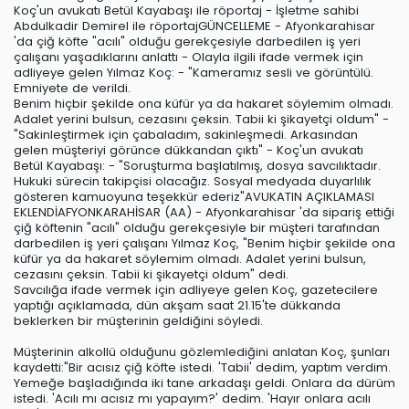
Koç'un avukatı Betül Kayabaşı ile röportaj - İşletme sahibi
Abdulkadir Demirel ile röportajGÜNCELLEME - Afyonkarahisar
'da çiğ köfte "acılı" olduğu gerekçesiyle darbedilen iş yeri
çalışanı yaşadıklarını anlattı - Olayla ilgili ifade vermek için
adliyeye gelen Yılmaz Koç: - "Kameramız sesli ve görüntülü.
Emniyete de verildi.
Benim hiçbir şekilde ona küfür ya da hakaret söylemim olmadı.
Adalet yerini bulsun, cezasını çeksin. Tabii ki şikayetçi oldum" -
"Sakinleştirmek için çabaladım, sakinleşmedi. Arkasından
gelen müşteriyi görünce dükkandan çıktı" - Koç'un avukatı
Betül Kayabaşı: - "Soruşturma başlatılmış, dosya savcılıktadır.
Hukuki sürecin takipçisi olacağız. Sosyal medyada duyarlılık
gösteren kamuoyuna teşekkür ederiz"AVUKATIN AÇIKLAMASI
EKLENDİAFYONKARAHİSAR (AA) - Afyonkarahisar 'da sipariş ettiği
çiğ köftenin "acılı" olduğu gerekçesiyle bir müşteri tarafından
darbedilen iş yeri çalışanı Yılmaz Koç, "Benim hiçbir şekilde ona
küfür ya da hakaret söylemim olmadı. Adalet yerini bulsun,
cezasını çeksin. Tabii ki şikayetçi oldum" dedi.
Savcılığa ifade vermek için adliyeye gelen Koç, gazetecilere
yaptığı açıklamada, dün akşam saat 21.15'te dükkanda
beklerken bir müşterinin geldiğini söyledi.
Müşterinin alkollü olduğunu gözlemlediğini anlatan Koç, şunları
kaydetti:"Bir acısız çiğ köfte istedi. 'Tabii' dedim, yaptım verdim.
Yemeğe başladığında iki tane arkadaşı geldi. Onlara da dürüm
istedi. 'Acılı mı acısız mı yapayım?' dedim. 'Hayır onlara acılı