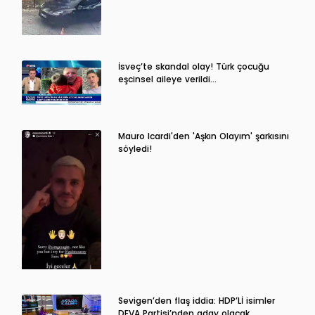
İsveç’te skandal olay! Türk çocuğu
eşcinsel aileye verildi…
Mauro Icardi'den 'Aşkın Olayım' şarkısını
söyledi!
Sevigen’den flaş iddia: HDP’Lİ isimler
DEVA Partisi’nden aday olacak