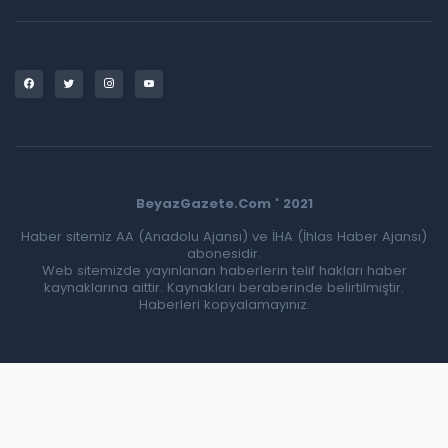
BeyazGazete.Com ' 2021
Haber sitemiz AA (Anadolu Ajansı) ve İHA (İhlas Haber Ajansı)
abonesidir.
Web sitemizde yayınlanan haberlerin telif hakları haber
kaynaklarına aittir. Kaynakları beraberinde belirtilmiştir.
Haberleri kopyalamayınız.