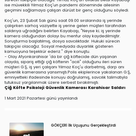
ise müvekkili Yılmaz Koç'un pandemi döneminde ailesinin
geçimini sağlamaya çalışan dürüst bir genç olduğunu söyledi.
Koç'un, 23 Şubat Salı günü saat 09.00 sıralarında iş yerinde
çalışırken sarhoş vaziyette iş yerine gelen müşteri tarafından
saldırıya uğradığını belirten Kayabaşı, "Neyse ki; iş yerinde
kamera olduğundan dolayı bu menfur olay kaydedilmiştir.
Soruşturma başlatılmış, dosya savcılıktadır. Hukuki sürecin
takipçisi olacağız. Sosyal medyada duyarlılık gösteren
kamuoyuna teşekkür ederiz." diye konuştu.
- Olay Afyonkarahisar 'da bir çiğ köftecide dün yaşanan
olayda, sipariş ettiği çiğ köftenin "acılı" olduğunu ileri süren
müşteri G.Ş, iş yeri çalışanı Yılmaz Koç'u darbetmiş, darp anı
güvenlik kamerasına yansımıştı.Polis ekiplerince yakalanan G.Ş,
emniyetteki ifadesinde konuyu doğrulamış, savcılık talimatıyla
tutuksuz yargılanmak üzere serbest bırakılmıştı.
Çiğ Köfte
Psikoloji
Güvenlik Kamerası
Karahisar
Saldırı
1 Mart 2021 Pazartesi günü yayınlandı
GÖKÇERİ İlk Uçuşunu Gerçekleştirdi