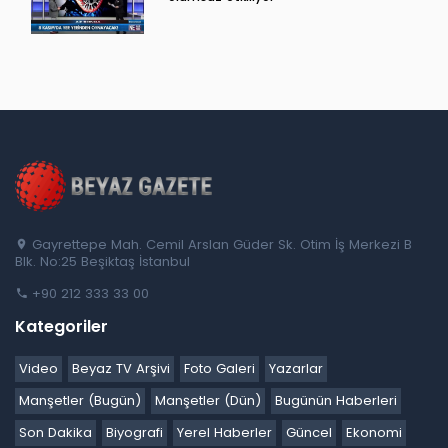
Gayrettepe Mah. Cemil Arslan Güder Sk. Otim İş Merkezi B
Blk. No:25 Beşiktaş İstanbul
+90 212 333 33 00
Kategoriler
Video
Beyaz TV Arşivi
Foto Galeri
Yazarlar
Manşetler (Bugün)
Manşetler (Dün)
Bugünün Haberleri
Son Dakika
Biyografi
Yerel Haberler
Güncel
Ekonomi