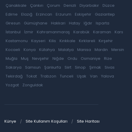
Çanakkale
Çankırı
Çorum
Denizli
Diyarbakır
Düzce
Edirne
Elazığ
Erzincan
Erzurum
Eskişehir
Gaziantep
Giresun
Gümüşhane
Hakkari
Hatay
Iğdır
Isparta
İstanbul
İzmir
Kahramanmaraş
Karabük
Karaman
Kars
Kastamonu
Kayseri
Kilis
Kırıkkale
Kırklareli
Kırşehir
Kocaeli
Konya
Kütahya
Malatya
Manisa
Mardin
Mersin
Muğla
Muş
Nevşehir
Niğde
Ordu
Osmaniye
Rize
Sakarya
Samsun
Şanlıurfa
Siirt
Sinop
Şırnak
Sivas
Tekirdağ
Tokat
Trabzon
Tunceli
Uşak
Van
Yalova
Yozgat
Zonguldak
Künye
Site Kullanım Koşulları
Site Haritası