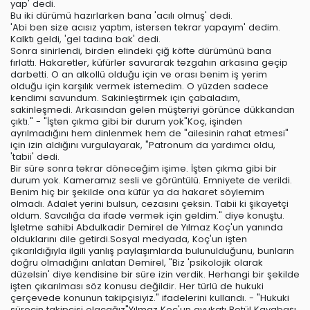
yap' dedi.
Bu iki dürümü hazırlarken bana 'acılı olmuş' dedi.
'Abi ben size acısız yaptım, istersen tekrar yapayım' dedim.
Kalktı geldi, 'gel tadına bak' dedi.
Sonra sinirlendi, birden elindeki çiğ köfte dürümünü bana
fırlattı. Hakaretler, küfürler savurarak tezgahın arkasına geçip
darbetti. O an alkollü olduğu için ve orası benim iş yerim
olduğu için karşılık vermek istemedim. O yüzden sadece
kendimi savundum. Sakinleştirmek için çabaladım,
sakinleşmedi. Arkasından gelen müşteriyi görünce dükkandan
çıktı." - "İşten çıkma gibi bir durum yok"Koç, işinden
ayrılmadığını hem dinlenmek hem de "ailesinin rahat etmesi"
için izin aldığını vurgulayarak, "Patronum da yardımcı oldu,
'tabii' dedi.
Bir süre sonra tekrar döneceğim işime. İşten çıkma gibi bir
durum yok. Kameramız sesli ve görüntülü. Emniyete de verildi.
Benim hiç bir şekilde ona küfür ya da hakaret söylemim
olmadı. Adalet yerini bulsun, cezasını çeksin. Tabii ki şikayetçi
oldum. Savcılığa da ifade vermek için geldim." diye konuştu.
İşletme sahibi Abdulkadir Demirel de Yılmaz Koç'un yanında
olduklarını dile getirdi.Sosyal medyada, Koç'un işten
çıkarıldığıyla ilgili yanlış paylaşımlarda bulunulduğunu, bunların
doğru olmadığını anlatan Demirel, "Biz 'psikolojik olarak
düzelsin' diye kendisine bir süre izin verdik. Herhangi bir şekilde
işten çıkarılması söz konusu değildir. Her türlü de hukuki
çerçevede konunun takipçisiyiz." ifadelerini kullandı. - "Hukuki
sürecin takipçisi olacağız"Yılmaz Koç'un avukatı Betül Kayabaşı