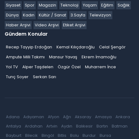
Siyaset
Spor
Magazin
Teknoloji
Yaşam
Eğitim
Sağlık
Dünya
Kadın
Kültür / Sanat
3.Sayfa
Televizyon
Haber Arşivi
Video Arşivi
Etiket Arşivi
Gündem Konular
Recep Tayyip Erdoğan
Kemal Kılıçdaroğlu
Celal Şengör
Ampute Milli Takımı
Mansur Yavaş
Ekrem İmamoğlu
Yol TV
Alper Taşdelen
Özgür Özel
Muharrem İnce
Tunç Soyer
Serkan Sarı
Adana
Adıyaman
Afyon
Ağrı
Aksaray
Amasya
Ankara
Antalya
Ardahan
Artvin
Aydın
Balıkesir
Bartın
Batman
Bayburt
Bilecik
Bingöl
Bitlis
Bolu
Burdur
Bursa